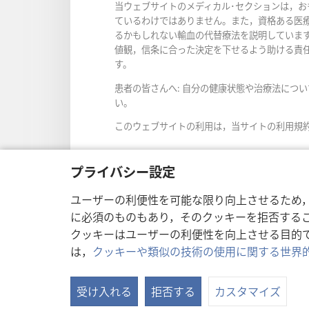
当ウェブサイトのメディカル･セクションは，
ているわけではありません。また，資格ある医
るかもしれない輸血の代替療法を説明していま
値観，信条に合った決定を下せるよう助ける責
す。
患者の皆さんへ: 自分の健康状態や治療法につ
い。
このウェブサイトの利用は，当サイトの利用規
プライバシー設定
画面表示の設定
ユーザーの利便性を可能な限り向上させるため
に必須のものもあり，そのクッキーを拒否する
クッキーはユーザーの利便性を向上させる目的
は，
クッキーや類似の技術の使用に関する世界
Copyright
© 2026 Watch Towe
受け入れる
拒否する
カスタマイズ