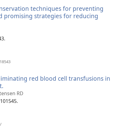
い
く）
servation techniques for preventing
タ
ブ
 promising strategies for reducing
で
開
く）
43.
（新
818543
し
い
liminating red blood cell transfusions in
タ
ブ
t.
（新
で
し
stensen RD
開
い
:101545.
く）
タ
ブ
で
（新
/
し
開
い
く）