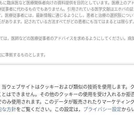
で
おもに臨床医など医療関係者向けの資料提供を目的としています。医療上のア
開
療従事者に代わるものでもありません。引用されている医学文献はエホバの証
く）
す。医療従事者には，最新情報に通じるようにし，患者と治療の選択肢につい
任があります。記されている方法すべてがどの患者にも当てはまるとは限らず
いては，医師などの医療従事者のアドバイスを求めるようにしてください。病
約に準拠するものとします。
，当ウェブサイトはクッキーおよび類似の技術を使用します。
ことはできません。その他のクッキーの使用を受け入れるか拒
でのみ使用されます。このデータが販売されたりマーケティン
的な方針
をご覧ください。この設定は，
プライバシー設定
から
利用規約
|
プライバシーに関
r Bible and Tract Society of Pennsylvania.