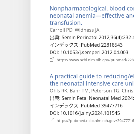
Nonpharmacological, blood con
neonatal anemia—effective and
transfusion.
（新
し
Carroll PD, Widness JA.
い
出典
‎: Semin Perinatol 2012;36(4):232-
タ
インデックス
‎: PubMed 22818543
ブ
DOI
‎: 10.1053/j.semperi.2012.04.003
で
https://www.ncbi.nlm.nih.gov/pubmed/22
開
く）
A practical guide to reducing/e
the neonatal intensive care uni
Ohls RK, Bahr TM, Peterson TG, Chri
出典
‎: Semin Fetal Neonatal Med 2024
インデックス
‎: PubMed 39477716
DOI
‎: 10.1016/j.siny.2024.101545
https://pubmed.ncbi.nlm.nih.gov/39477716