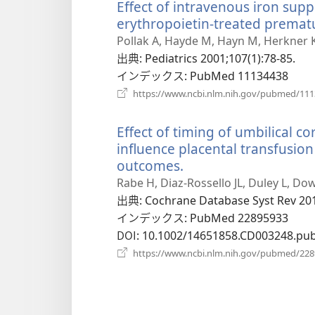
Effect of intravenous iron sup
erythropoietin-treated prematu
Pollak A, Hayde M, Hayn M, Herkner 
出典
‎: Pediatrics 2001;107(1):78-85.
インデックス
‎: PubMed 11134438
https://www.ncbi.nlm.nih.gov/pubmed/11
Effect of timing of umbilical c
influence placental transfusio
outcomes.
（新
し
Rabe H, Diaz-Rossello JL, Duley L, Dow
い
出典
‎: Cochrane Database Syst Rev 20
タ
インデックス
‎: PubMed 22895933
ブ
DOI
‎: 10.1002/14651858.CD003248.pu
で
https://www.ncbi.nlm.nih.gov/pubmed/22
開
く）