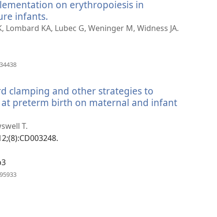
plementation on erythropoiesis in
タ
ブ
re infants.
（新
で
し
K, Lombard KA, Lubec G, Weninger M, Widness JA.
開
い
く）
タ
ブ
（新
134438
し
で
い
開
ord clamping and other strategies to
タ
く）
ブ
n at preterm birth on maternal and infant
で
開
swell T.
く）
12;(8):CD003248.
b3
（新
895933
し
い
タ
ブ