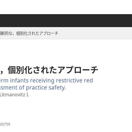
横断的な，個別化されたアプローチ
，個別化されたアプローチ
m infants receiving restrictive red
ssment of practice safety.
（新
し
Litmanovitz I.
い
タ
ブ
で
（新
220759
し
開