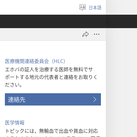
日本語
言
語
を
選
ぶ
医療機関連絡委員会（HLC）
エホバの証人を治療する医師を無料でサ
ポートする地元の代表者と連絡をお取りく
ださい。
連絡先
医学情報
トピックには，無輸血で出血や貧血に対応