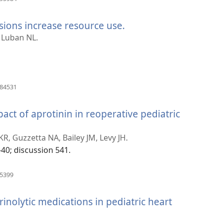
し
く）
い
usions increase resource use.
（新
タ
ブ
し
 Luban NL.
で
い
開
タ
く）
ブ
で
（新
584531
し
開
い
く）
t of aprotinin in reoperative pediatric
タ
ブ
で
R, Guzzetta NA, Bailey JM, Levy JH.
開
-40; discussion 541.
く）
（新
25399
し
い
rinolytic medications in pediatric heart
タ
ブ
で