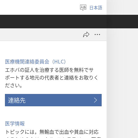
日本語
言
語
を
選
ぶ
医療機関連絡委員会（HLC）
エホバの証人を治療する医師を無料でサ
ポートする地元の代表者と連絡をお取りく
ださい。
連絡先
医学情報
トピックには，無輸血で出血や貧血に対応