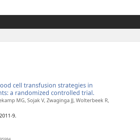
ood cell transfusion strategies in
nts: a randomized controlled trial.
（新
し
ekamp MG, Sojak V, Zwaginga JJ, Wolterbeek R,
い
タ
:2011-9.
ブ
で
開
（新
995984