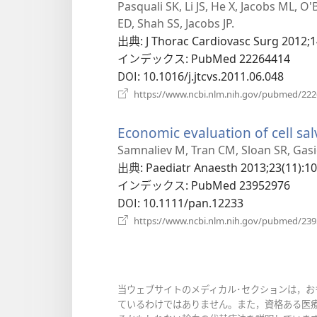
し
Pasquali SK, Li JS, He X, Jacobs ML, O
い
ED, Shah SS, Jacobs JP.
タ
出典
‎: J Thorac Cardiovasc Surg 2012;1
ブ
インデックス
‎: PubMed 22264414
で
DOI
‎: 10.1016/j.jtcvs.2011.06.048
開
https://www.ncbi.nlm.nih.gov/pubmed/22
く）
Economic evaluation of cell sal
Samnaliev M, Tran CM, Sloan SR, Gasio
出典
‎: Paediatr Anaesth 2013;23(11):1
インデックス
‎: PubMed 23952976
DOI
‎: 10.1111/pan.12233
https://www.ncbi.nlm.nih.gov/pubmed/23
当ウェブサイトのメディカル･セクションは，
ているわけではありません。また，資格ある医