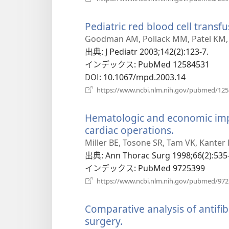
Pediatric red blood cell transf
Goodman AM, Pollack MM, Patel KM,
出典
‎: J Pediatr 2003;142(2):123-7.
インデックス
‎: PubMed 12584531
DOI
‎: 10.1067/mpd.2003.14
https://www.ncbi.nlm.nih.gov/pubmed/12
Hematologic and economic impac
cardiac operations.
（新
し
Miller BE, Tosone SR, Tam VK, Kanter K
い
出典
‎: Ann Thorac Surg 1998;66(2):535
タ
インデックス
‎: PubMed 9725399
ブ
https://www.ncbi.nlm.nih.gov/pubmed/97
で
開
Comparative analysis of antifib
く）
surgery.
（新