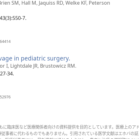
'Brien SM, Hall M, Jaquiss RD, Welke KF, Peterson
開
く）
43(3):550-7.
（新
264414
し
い
vage in pediatric surgery.
（新
タ
ブ
し
r I, Lightdale JR, Brustowicz RM.
で
い
027-34.
開
タ
く）
ブ
で
（新
952976
し
開
い
く）
タ
ブ
で
おもに臨床医など医療関係者向けの資料提供を目的としています。医療上のア
開
療従事者に代わるものでもありません。引用されている医学文献はエホバの証
く）