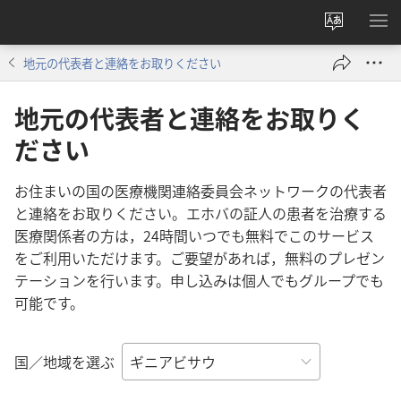
サ
メ
イ
ニ
地元の代表者と連絡をお取りください
ト
を
の
表
地元の代表者と連絡をお取りく
言
示
ださい
語
を
変
お住まいの国の医療機関連絡委員会ネットワークの代表者
え
と連絡をお取りください。エホバの証人の患者を治療する
る
医療関係者の方は，24時間いつでも無料でこのサービス
をご利用いただけます。ご要望があれば，無料のプレゼン
テーションを行います。申し込みは個人でもグループでも
可能です。
国／地域を選ぶ