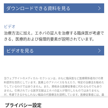
ダウンロードできる資料を見る
ビデオ
治療方法に加え，エホバの証人を治療する臨床医が考慮で
きる，医療的および倫理的要素が説明されています。
ビデオを見る
当ウェブサイトのメディカル･セクションは，おもに臨床医など医療関係者向けの資
料提供を目的としています。医療上のアドバイスを与えたり，特定の治療法を勧めた
りしているわけではありません。また，資格ある医療従事者に代わるものでもあり
ません。引用されている医学文献はエホバの証人が発行したものではありません
が，考慮できるかもしれない輸血の代替療法を説明しています。医療従事者には，最
新情報に通じるようにし，患者と治療の選択肢について話し合い，患者が自分の健
康状態，意思，価値観，信条に合った決定を下せるよう助ける責任があります。記
プライバシー設定
されている方法すべてがどの患者にも当てはまるとは限らず，患者によっては受け入