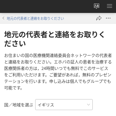
サ
メ
イ
ニ
地元の代表者と連絡をお取りください
ト
を
の
表
地元の代表者と連絡をお取りく
言
示
ださい
語
を
変
お住まいの国の医療機関連絡委員会ネットワークの代表者
え
と連絡をお取りください。エホバの証人の患者を治療する
る
医療関係者の方は，24時間いつでも無料でこのサービス
をご利用いただけます。ご要望があれば，無料のプレゼン
テーションを行います。申し込みは個人でもグループでも
可能です。
国／地域を選ぶ