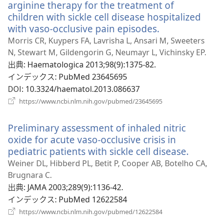
ブ
arginine therapy for the treatment of
で
children with sickle cell disease hospitalized
開
with vaso-occlusive pain episodes.
（新
く）
し
Morris CR, Kuypers FA, Lavrisha L, Ansari M, Sweeters
い
N, Stewart M, Gildengorin G, Neumayr L, Vichinsky EP.
タ
出典
‎: Haematologica 2013;98(9):1375-82.
ブ
インデックス
‎: PubMed 23645695
で
DOI
‎: 10.3324/haematol.2013.086637
開
（新
https://www.ncbi.nlm.nih.gov/pubmed/23645695
く）
し
い
Preliminary assessment of inhaled nitric
タ
ブ
oxide for acute vaso-occlusive crisis in
で
pediatric patients with sickle cell disease.
（新
開
し
Weiner DL, Hibberd PL, Betit P, Cooper AB, Botelho CA,
く）
い
Brugnara C.
タ
出典
‎: JAMA 2003;289(9):1136-42.
ブ
インデックス
‎: PubMed 12622584
で
（新
https://www.ncbi.nlm.nih.gov/pubmed/12622584
し