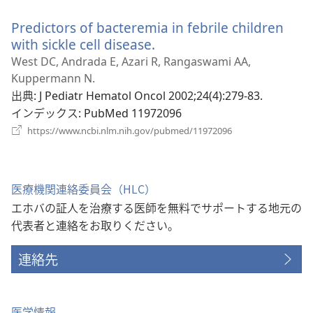
開
い
く）
Predictors of bacteremia in febrile children
タ
ブ
with sickle cell disease.
（新
で
し
West DC, Andrada E, Azari R, Rangaswami AA,
開
い
Kuppermann N.
く）
タ
出典
‎: J Pediatr Hematol Oncol 2002;24(4):279-83.
ブ
インデックス
‎: PubMed 11972096
で
（新
https://www.ncbi.nlm.nih.gov/pubmed/11972096
し
開
い
く）
タ
ブ
医療機関連絡委員会（HLC）
で
エホバの証人を治療する医師を無料でサポートする地元の
開
く）
代表者と連絡をお取りください。
連絡先
医学情報