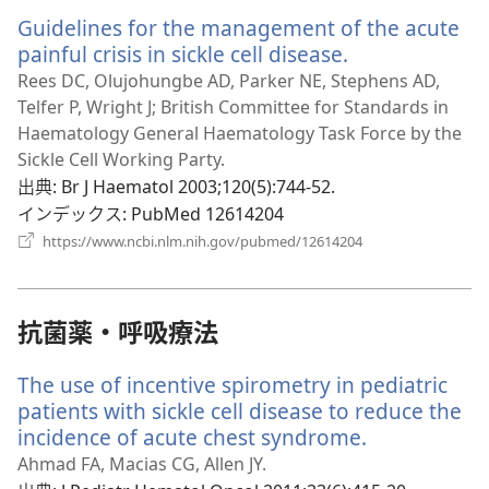
開
Guidelines for the management of the acute
く）
painful crisis in sickle cell disease.
（新
し
Rees DC, Olujohungbe AD, Parker NE, Stephens AD,
い
Telfer P, Wright J; British Committee for Standards in
タ
Haematology General Haematology Task Force by the
ブ
Sickle Cell Working Party.
で
出典
‎: Br J Haematol 2003;120(5):744-52.
開
インデックス
‎: PubMed 12614204
く）
（新
https://www.ncbi.nlm.nih.gov/pubmed/12614204
し
い
タ
ブ
抗菌薬・呼吸療法
で
開
The use of incentive spirometry in pediatric
く）
patients with sickle cell disease to reduce the
incidence of acute chest syndrome.
（新
し
Ahmad FA, Macias CG, Allen JY.