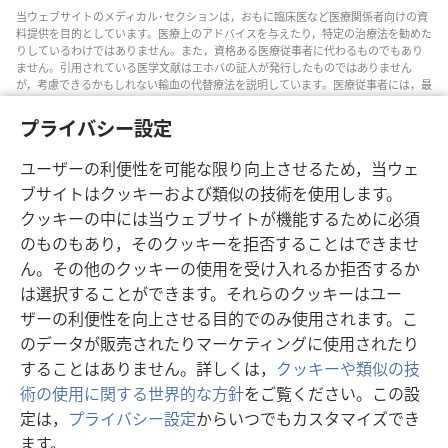
当ウェブサイトのメディカル･セクションは，おもに臨床医など医療関係者向けの資
料提供を目的としています。医療上のアドバイスを与えたり，特定の治療法を勧めた
りしているわけではありません。また，資格ある医療従事者に代わるものでもあり
ません。引用されている医学文献はエホバの証人が発行したものではありません
が，考慮できるかもしれない輸血の代替療法を説明しています。医療従事者には，最
新情報に通じるようにし，患者と治療の選択肢について話し合い，患者が自分の健
康状態，意思，価値観，信条に合った決定を下せるよう助ける責任があります。記
プライバシー設定
されている方法すべてがどの患者にも当てはまるとは限らず，患者によっては受け入
れられないものもあります。
ユーザーの利便性を可能な限り向上させるため，当ウェ
患者の皆さんへ: 自分の健康状態や治療法については，医師などの医療従事者のアド
ブサイトはクッキーおよび類似の技術を使用します。
バイスを求めるようにしてください。病気の疑いがあるなら，医師の診察を受けて
ください。
クッキーの中には当ウェブサイトが機能するために必須
のものもあり，そのクッキーを拒否することはできませ
このウェブサイトの利用は，当サイトの利用規約に準拠するものとします。
ん。その他のクッキーの使用を受け入れるか拒否するか
は選択することができます。それらのクッキーはユー
ザーの利便性を向上させる目的でのみ使用されます。こ
画面表示の設定
のデータが販売されたりマーケティングに使用されたり
することはありません。詳しくは，
クッキーや類似の技
術の使用に関する世界的な方針
をご覧ください。この設
定は，
プライバシー設定
からいつでもカスタマイズでき
Copyright
© 2026 Watch Tower Bible and Tract Society of Pennsylvania.
ます。