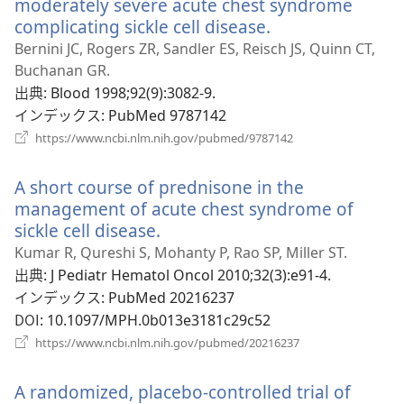
moderately severe acute chest syndrome
開
complicating sickle cell disease.
（新
く）
し
Bernini JC, Rogers ZR, Sandler ES, Reisch JS, Quinn CT,
い
Buchanan GR.
タ
出典
‎: Blood 1998;92(9):3082-9.
ブ
インデックス
‎: PubMed 9787142
で
（新
https://www.ncbi.nlm.nih.gov/pubmed/9787142
し
開
い
く）
A short course of prednisone in the
タ
ブ
management of acute chest syndrome of
で
sickle cell disease.
（新
開
し
Kumar R, Qureshi S, Mohanty P, Rao SP, Miller ST.
く）
い
出典
‎: J Pediatr Hematol Oncol 2010;32(3):e91-4.
タ
インデックス
‎: PubMed 20216237
ブ
DOI
‎: 10.1097/MPH.0b013e3181c29c52
で
（新
https://www.ncbi.nlm.nih.gov/pubmed/20216237
開
し
い
く）
A randomized, placebo-controlled trial of
タ