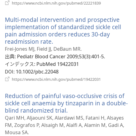
で
（新
https://www.ncbi.nlm.nih.gov/pubmed/22221839
開
し
い
く）
Multi-modal intervention and prospective
タ
ブ
implementation of standardized sickle cell
で
pain admission orders reduces 30-day
開
readmission rate.
（新
く）
し
Frei-Jones MJ, Field JJ, DeBaun MR.
い
出典
‎: Pediatr Blood Cancer 2009;53(3):401-5.
タ
インデックス
‎: PubMed 19422031
ブ
DOI
‎: 10.1002/pbc.22048
で
（新
https://www.ncbi.nlm.nih.gov/pubmed/19422031
開
し
い
く）
Reduction of painful vaso-occlusive crisis of
タ
ブ
sickle cell anaemia by tinzaparin in a double-
で
blind randomized trial.
（新
開
し
Qari MH, Aljaouni SK, Alardawi MS, Fatani H, Alsayes
く）
い
FM, Zografos P, Alsaigh M, Alalfi A, Alamin M, Gadi A,
タ
Mousa SA.