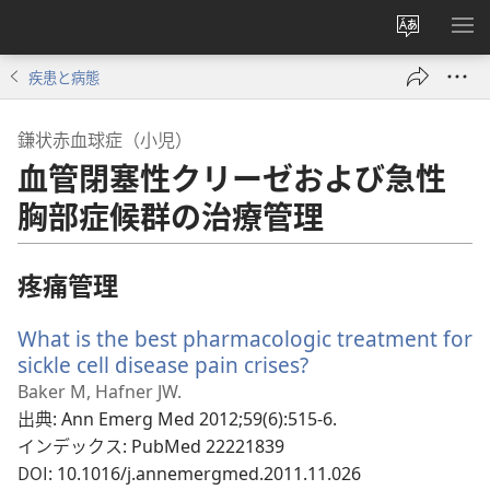
サ
メ
イ
ニ
疾患と病態
ト
を
の
表
鎌状赤血球症（小児）
言
示
血管閉塞性クリーゼおよび急性
語
を
胸部症候群の治療管理
変
え
疼痛管理
る
What is the best pharmacologic treatment for
sickle cell disease pain crises?
（新
し
Baker M, Hafner JW.
い
出典
‎: Ann Emerg Med 2012;59(6):515-6.
タ
インデックス
‎: PubMed 22221839
ブ
DOI
‎: 10.1016/j.annemergmed.2011.11.026