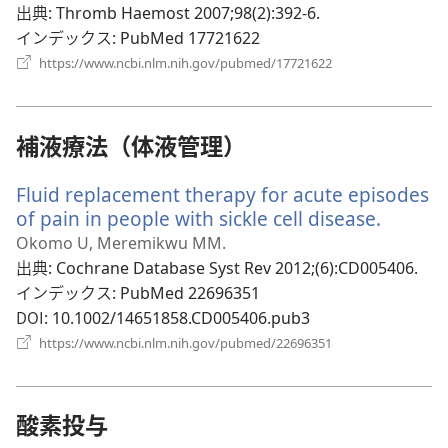
ブ
出典
‎: Thromb Haemost 2007;98(2):392-6.
で
インデックス
‎: PubMed 17721622
開
（新
https://www.ncbi.nlm.nih.gov/pubmed/17721622
し
く）
い
タ
ブ
補液療法（体液管理）
で
開
Fluid replacement therapy for acute episodes
く）
of pain in people with sickle cell disease.
（新
し
Okomo U, Meremikwu MM.
い
出典
‎: Cochrane Database Syst Rev 2012;(6):CD005406.
タ
インデックス
‎: PubMed 22696351
ブ
DOI
‎: 10.1002/14651858.CD005406.pub3
で
（新
https://www.ncbi.nlm.nih.gov/pubmed/22696351
し
開
い
く）
タ
ブ
酸素投与
で