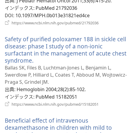
い
出典
‎: J Pediatr Hematol Oncol 2011;33(6):415-20.
タ
インデックス
‎: PubMed 21792036
ブ
DOI
‎: 10.1097/MPH.0b013e31821ed4ce
で
（新
https://www.ncbi.nlm.nih.gov/pubmed/21792036
し
開
い
く）
Safety of purified poloxamer 188 in sickle cell
タ
ブ
disease: phase I study of a non-ionic
で
surfactant in the management of acute chest
開
syndrome.
（新
く）
し
Ballas SK, Files B, Luchtman-Jones L, Benjamin L,
い
Swerdlow P, Hilliard L, Coates T, Abboud M, Wojtowicz-
タ
Praga S, Grindel JM.
ブ
出典
‎: Hemoglobin 2004;28(2):85-102.
で
インデックス
‎: PubMed 15182051
開
（新
https://www.ncbi.nlm.nih.gov/pubmed/15182051
し
く）
い
Beneficial effect of intravenous
タ
ブ
dexamethasone in children with mild to
で