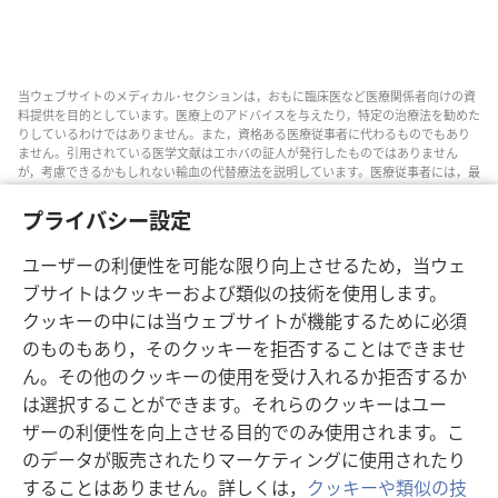
当ウェブサイトのメディカル･セクションは，おもに臨床医など医療関係者向けの資
料提供を目的としています。医療上のアドバイスを与えたり，特定の治療法を勧めた
りしているわけではありません。また，資格ある医療従事者に代わるものでもあり
ません。引用されている医学文献はエホバの証人が発行したものではありません
が，考慮できるかもしれない輸血の代替療法を説明しています。医療従事者には，最
新情報に通じるようにし，患者と治療の選択肢について話し合い，患者が自分の健
康状態，意思，価値観，信条に合った決定を下せるよう助ける責任があります。記
プライバシー設定
されている方法すべてがどの患者にも当てはまるとは限らず，患者によっては受け入
れられないものもあります。
ユーザーの利便性を可能な限り向上させるため，当ウェ
患者の皆さんへ: 自分の健康状態や治療法については，医師などの医療従事者のアド
ブサイトはクッキーおよび類似の技術を使用します。
バイスを求めるようにしてください。病気の疑いがあるなら，医師の診察を受けて
クッキーの中には当ウェブサイトが機能するために必須
ください。
のものもあり，そのクッキーを拒否することはできませ
このウェブサイトの利用は，当サイトの利用規約に準拠するものとします。
ん。その他のクッキーの使用を受け入れるか拒否するか
は選択することができます。それらのクッキーはユー
ザーの利便性を向上させる目的でのみ使用されます。こ
画面表示の設定
のデータが販売されたりマーケティングに使用されたり
することはありません。詳しくは，
クッキーや類似の技