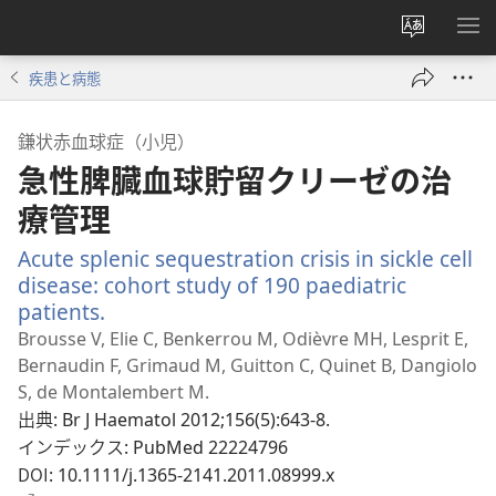
サ
メ
イ
ニ
疾患と病態
ト
を
の
表
鎌状赤血球症（小児）
言
示
急性脾臓血球貯留クリーゼの治
語
を
療管理
変
Acute splenic sequestration crisis in sickle cell
え
disease: cohort study of 190 paediatric
る
patients.
（新
し
Brousse V, Elie C, Benkerrou M, Odièvre MH, Lesprit E,
い
Bernaudin F, Grimaud M, Guitton C, Quinet B, Dangiolo
タ
S, de Montalembert M.
ブ
出典
‎: Br J Haematol 2012;156(5):643-8.
で
インデックス
‎: PubMed 22224796
開
DOI
‎: 10.1111/j.1365-2141.2011.08999.x