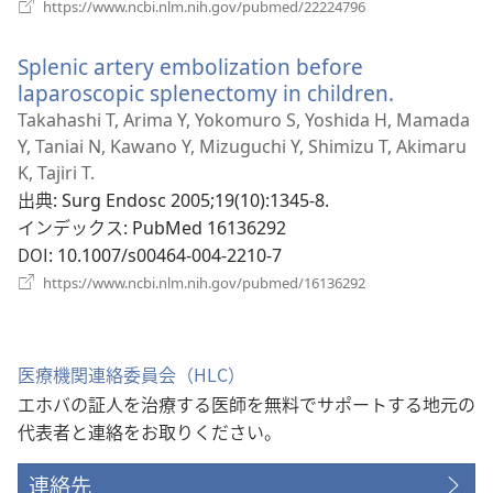
く）
（新
https://www.ncbi.nlm.nih.gov/pubmed/22224796
し
い
Splenic artery embolization before
タ
ブ
laparoscopic splenectomy in children.
（新
で
し
Takahashi T, Arima Y, Yokomuro S, Yoshida H, Mamada
開
い
Y, Taniai N, Kawano Y, Mizuguchi Y, Shimizu T, Akimaru
く）
タ
K, Tajiri T.
ブ
出典
‎: Surg Endosc 2005;19(10):1345-8.
で
インデックス
‎: PubMed 16136292
開
DOI
‎: 10.1007/s00464-004-2210-7
く）
（新
https://www.ncbi.nlm.nih.gov/pubmed/16136292
し
い
タ
ブ
医療機関連絡委員会（HLC）
で
エホバの証人を治療する医師を無料でサポートする地元の
開
く）
代表者と連絡をお取りください。
連絡先