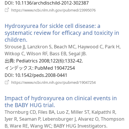
で
DOI
‎: 10.1136/archdischild-2012-302387
開
（新
https://www.ncbi.nlm.nih.gov/pubmed/23995076
く）
し
い
Hydroxyurea for sickle cell disease: a
タ
ブ
systematic review for efficacy and toxicity in
で
children.
（新
開
し
Strouse JJ, Lanzkron S, Beach MC, Haywood C, Park H,
く）
い
Witkop C, Wilson RF, Bass EB, Segal JB.
タ
出典
‎: Pediatrics 2008;122(6):1332-42.
ブ
インデックス
‎: PubMed 19047254
で
DOI
‎: 10.1542/peds.2008-0441
開
（新
https://www.ncbi.nlm.nih.gov/pubmed/19047254
く）
し
い
Impact of hydroxyurea on clinical events in
タ
ブ
the BABY HUG trial.
（新
で
し
Thornburg CD, Files BA, Luo Z, Miller ST, Kalpatthi R,
開
い
Iyer R, Seaman P, Lebensburger J, Alvarez O, Thompson
く）
タ
B, Ware RE, Wang WC; BABY HUG Investigators.