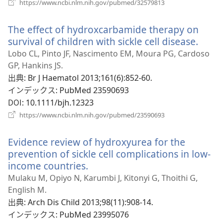
開
（新
https://www.ncbi.nlm.nih.gov/pubmed/32579813
く）
し
い
The effect of hydroxcarbamide therapy on
タ
ブ
survival of children with sickle cell disease.
（新
で
し
Lobo CL, Pinto JF, Nascimento EM, Moura PG, Cardoso
開
い
GP, Hankins JS.
く）
タ
出典
‎: Br J Haematol 2013;161(6):852-60.
ブ
インデックス
‎: PubMed 23590693
で
DOI
‎: 10.1111/bjh.12323
開
（新
https://www.ncbi.nlm.nih.gov/pubmed/23590693
し
く）
い
Evidence review of hydroxyurea for the
タ
ブ
prevention of sickle cell complications in low-
で
income countries.
（新
開
し
Mulaku M, Opiyo N, Karumbi J, Kitonyi G, Thoithi G,
く）
い
English M.
タ
出典
‎: Arch Dis Child 2013;98(11):908-14.
ブ
インデックス
‎: PubMed 23995076