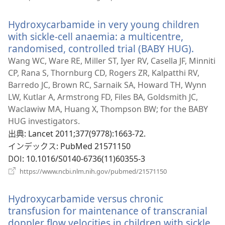
し
い
Hydroxycarbamide in very young children
タ
ブ
with sickle-cell anaemia: a multicentre,
で
randomised, controlled trial (BABY HUG).
（新
開
し
Wang WC, Ware RE, Miller ST, Iyer RV, Casella JF, Minniti
く）
い
CP, Rana S, Thornburg CD, Rogers ZR, Kalpatthi RV,
タ
Barredo JC, Brown RC, Sarnaik SA, Howard TH, Wynn
ブ
LW, Kutlar A, Armstrong FD, Files BA, Goldsmith JC,
で
Waclawiw MA, Huang X, Thompson BW; for the BABY
開
HUG investigators.
く）
出典
‎: Lancet 2011;377(9778):1663-72.
インデックス
‎: PubMed 21571150
DOI
‎: 10.1016/S0140-6736(11)60355-3
（新
https://www.ncbi.nlm.nih.gov/pubmed/21571150
し
い
Hydroxycarbamide versus chronic
タ
ブ
transfusion for maintenance of transcranial
で
doppler flow velocities in children with sickle