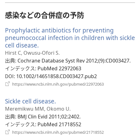
タ
ブ
感染などの合併症の予防
で
開
Prophylactic antibiotics for preventing
く）
pneumococcal infection in children with sickle
cell disease.
（新
し
Hirst C, Owusu-Ofori S.
い
出典
‎: Cochrane Database Syst Rev 2012;(9):CD003427.
タ
インデックス
‎: PubMed 22972063
ブ
DOI
‎: 10.1002/14651858.CD003427.pub2
で
（新
https://www.ncbi.nlm.nih.gov/pubmed/22972063
開
し
い
く）
Sickle cell disease.
（新
タ
ブ
し
Meremikwu MM, Okomo U.
で
い
出典
‎: BMJ Clin Evid 2011;02:2402.
開
タ
インデックス
‎: PubMed 21718552
く）
ブ
（新
https://www.ncbi.nlm.nih.gov/pubmed/21718552
し
で