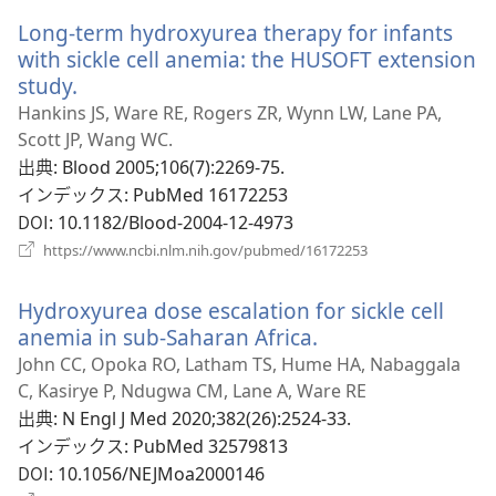
い
く）
Long-term hydroxyurea therapy for infants
タ
ブ
with sickle cell anemia: the HUSOFT extension
で
study.
（新
開
し
Hankins JS, Ware RE, Rogers ZR, Wynn LW, Lane PA,
く）
い
Scott JP, Wang WC.
タ
出典
‎: Blood 2005;106(7):2269-75.
ブ
インデックス
‎: PubMed 16172253
で
DOI
‎: 10.1182/Blood-2004-12-4973
開
（新
https://www.ncbi.nlm.nih.gov/pubmed/16172253
く）
し
い
Hydroxyurea dose escalation for sickle cell
タ
ブ
anemia in sub-Saharan Africa.
（新
で
し
John CC, Opoka RO, Latham TS, Hume HA, Nabaggala
開
い
C, Kasirye P, Ndugwa CM, Lane A, Ware RE
く）
タ
出典
‎: N Engl J Med 2020;382(26):2524-33.
ブ
インデックス
‎: PubMed 32579813
で
DOI
‎: 10.1056/NEJMoa2000146