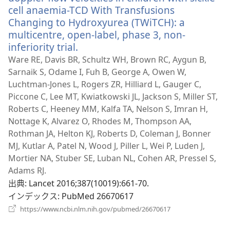
開
cell anaemia-TCD With Transfusions
く）
Changing to Hydroxyurea (TWiTCH): a
multicentre, open-label, phase 3, non-
inferiority trial.
（新
し
Ware RE, Davis BR, Schultz WH, Brown RC, Aygun B,
い
Sarnaik S, Odame I, Fuh B, George A, Owen W,
タ
Luchtman-Jones L, Rogers ZR, Hilliard L, Gauger C,
ブ
Piccone C, Lee MT, Kwiatkowski JL, Jackson S, Miller ST,
で
Roberts C, Heeney MM, Kalfa TA, Nelson S, Imran H,
開
Nottage K, Alvarez O, Rhodes M, Thompson AA,
く）
Rothman JA, Helton KJ, Roberts D, Coleman J, Bonner
MJ, Kutlar A, Patel N, Wood J, Piller L, Wei P, Luden J,
Mortier NA, Stuber SE, Luban NL, Cohen AR, Pressel S,
Adams RJ.
出典
‎: Lancet 2016;387(10019):661-70.
インデックス
‎: PubMed 26670617
（新
https://www.ncbi.nlm.nih.gov/pubmed/26670617
し
い