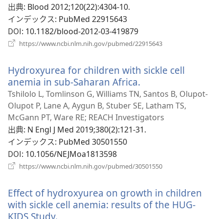
ブ
出典
‎: Blood 2012;120(22):4304-10.
で
インデックス
‎: PubMed 22915643
開
DOI
‎: 10.1182/blood-2012-03-419879
く）
（新
https://www.ncbi.nlm.nih.gov/pubmed/22915643
し
い
Hydroxyurea for children with sickle cell
タ
ブ
anemia in sub-Saharan Africa.
（新
で
し
Tshilolo L, Tomlinson G, Williams TN, Santos B, Olupot-
開
い
Olupot P, Lane A, Aygun B, Stuber SE, Latham TS,
く）
タ
McGann PT, Ware RE; REACH Investigators
ブ
出典
‎: N Engl J Med 2019;380(2):121-31.
で
インデックス
‎: PubMed 30501550
開
DOI
‎: 10.1056/NEJMoa1813598
く）
（新
https://www.ncbi.nlm.nih.gov/pubmed/30501550
し
い
Effect of hydroxyurea on growth in children
タ
ブ
with sickle cell anemia: results of the HUG-
で
KIDS Study.
（新