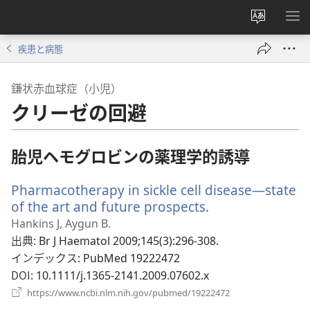
サ
メ
イ
ニ
疾患と病態
ト
を
の
表
鎌状赤血球症（小児）
言
示
クリーゼの回避
語
を
変
胎児ヘモグロビンの薬理学的誘導
え
る
Pharmacotherapy in sickle cell disease—state
of the art and future prospects.
（新
し
Hankins J, Aygun B.
い
出典
‎: Br J Haematol 2009;145(3):296-308.
タ
インデックス
‎: PubMed 19222472
ブ
DOI
‎: 10.1111/j.1365-2141.2009.07602.x
で
（新
https://www.ncbi.nlm.nih.gov/pubmed/19222472
開
し