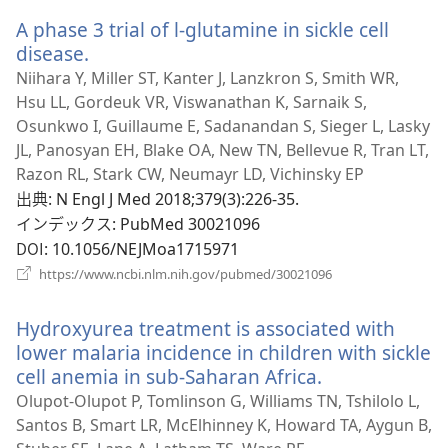
い
開
A phase 3 trial of l-glutamine in sickle cell
タ
く）
ブ
disease.
（新
で
し
Niihara Y, Miller ST, Kanter J, Lanzkron S, Smith WR,
開
い
Hsu LL, Gordeuk VR, Viswanathan K, Sarnaik S,
く）
タ
Osunkwo I, Guillaume E, Sadanandan S, Sieger L, Lasky
ブ
JL, Panosyan EH, Blake OA, New TN, Bellevue R, Tran LT,
で
Razon RL, Stark CW, Neumayr LD, Vichinsky EP
開
出典
‎: N Engl J Med 2018;379(3):226-35.
く）
インデックス
‎: PubMed 30021096
DOI
‎: 10.1056/NEJMoa1715971
（新
https://www.ncbi.nlm.nih.gov/pubmed/30021096
し
い
Hydroxyurea treatment is associated with
タ
ブ
lower malaria incidence in children with sickle
で
cell anemia in sub-Saharan Africa.
（新
開
し
Olupot-Olupot P, Tomlinson G, Williams TN, Tshilolo L,
く）
い
Santos B, Smart LR, McElhinney K, Howard TA, Aygun B,