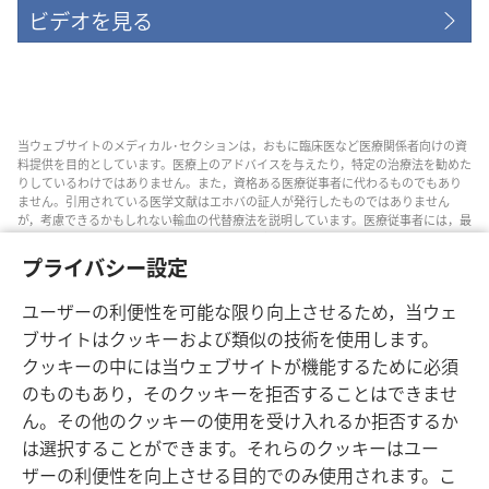
ビデオを見る
当ウェブサイトのメディカル･セクションは，おもに臨床医など医療関係者向けの資
料提供を目的としています。医療上のアドバイスを与えたり，特定の治療法を勧めた
りしているわけではありません。また，資格ある医療従事者に代わるものでもあり
ません。引用されている医学文献はエホバの証人が発行したものではありません
が，考慮できるかもしれない輸血の代替療法を説明しています。医療従事者には，最
新情報に通じるようにし，患者と治療の選択肢について話し合い，患者が自分の健
康状態，意思，価値観，信条に合った決定を下せるよう助ける責任があります。記
プライバシー設定
されている方法すべてがどの患者にも当てはまるとは限らず，患者によっては受け入
れられないものもあります。
ユーザーの利便性を可能な限り向上させるため，当ウェ
患者の皆さんへ: 自分の健康状態や治療法については，医師などの医療従事者のアド
ブサイトはクッキーおよび類似の技術を使用します。
バイスを求めるようにしてください。病気の疑いがあるなら，医師の診察を受けて
ください。
クッキーの中には当ウェブサイトが機能するために必須
のものもあり，そのクッキーを拒否することはできませ
このウェブサイトの利用は，当サイトの利用規約に準拠するものとします。
ん。その他のクッキーの使用を受け入れるか拒否するか
は選択することができます。それらのクッキーはユー
ザーの利便性を向上させる目的でのみ使用されます。こ