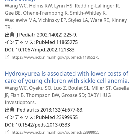
開
し
Wang WC, Helms RW, Lynn HS, Redding-Lallinger R,
く）
い
Gee BE, Ohene-Frempong K, Smith-Whitley K,
タ
Waclawiw MA, Vichinsky EP, Styles LA, Ware RE, Kinney
ブ
TR.
で
出典
‎: J Pediatr 2002;140(2):225-9.
開
インデックス
‎: PubMed 11865275
く）
DOI
‎: 10.1067/mpd.2002.121383
（新
https://www.ncbi.nlm.nih.gov/pubmed/11865275
し
い
Hydroxyurea is associated with lower costs of
タ
ブ
care of young children with sickle cell anemia.
で
Wang WC, Oyeku SO, Luo Z, Boulet SL, Miller ST, Casella
開
JF, Fish B, Thompson BW, Grosse SD; BABY HUG
く）
Investigators.
出典
‎: Pediatrics 2013;132(4):677-83.
インデックス
‎: PubMed 23999955
DOI
‎: 10.1542/peds.2013-0333
（新
https://www.ncbi.nlm.nih.gov/pubmed/23999955