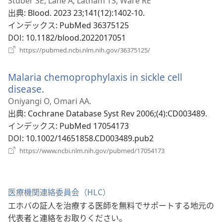
タ
Stuber SE, Lane A, Latham TS, Ware RE
ブ
出典
‎: Blood. 2023 23;141(12):1402-10.
で
インデックス
‎: PubMed 36375125
開
DOI
‎: 10.1182/blood.2022017051
く）
（新
https://pubmed.ncbi.nlm.nih.gov/36375125/
し
い
Malaria chemoprophylaxis in sickle cell
タ
ブ
disease.
（新
で
し
Oniyangi O, Omari AA.
開
い
出典
‎: Cochrane Database Syst Rev 2006;(4):CD003489.
く）
タ
インデックス
‎: PubMed 17054173
ブ
DOI
‎: 10.1002/14651858.CD003489.pub2
で
（新
https://www.ncbi.nlm.nih.gov/pubmed/17054173
開
し
い
く）
タ
ブ
医療機関連絡委員会（HLC）
で
エホバの証人を治療する医師を無料でサポートする地元の
開
く）
代表者と連絡をお取りください。