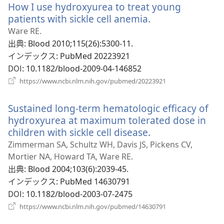
How I use hydroxyurea to treat young
タ
ブ
patients with sickle cell anemia.
（新
で
し
Ware RE.
開
い
出典
‎: Blood 2010;115(26):5300-11.
く）
タ
インデックス
‎: PubMed 20223921
ブ
DOI
‎: 10.1182/blood-2009-04-146852
で
（新
https://www.ncbi.nlm.nih.gov/pubmed/20223921
開
し
い
く）
Sustained long-term hematologic efficacy of
タ
ブ
hydroxyurea at maximum tolerated dose in
で
children with sickle cell disease.
（新
開
し
Zimmerman SA, Schultz WH, Davis JS, Pickens CV,
く）
い
Mortier NA, Howard TA, Ware RE.
タ
出典
‎: Blood 2004;103(6):2039-45.
ブ
インデックス
‎: PubMed 14630791
で
DOI
‎: 10.1182/blood-2003-07-2475
開
（新
https://www.ncbi.nlm.nih.gov/pubmed/14630791
く）
し
い