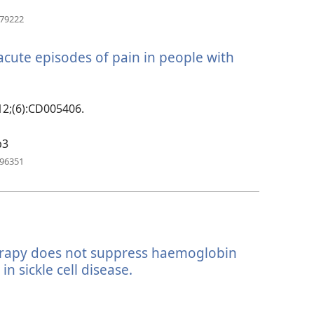
ブ
（新
779222
し
で
い
開
acute episodes of pain in people with
タ
く）
ブ
で
開
12;(6):CD005406.
く）
b3
（新
696351
し
い
タ
ブ
で
開
erapy does not suppress haemoglobin
く）
in sickle cell disease.
（新
し
い