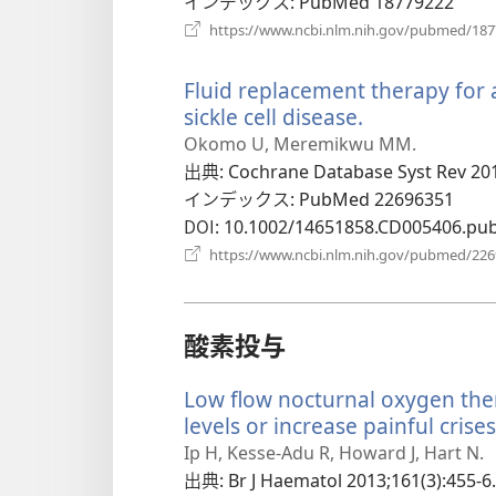
インデックス
‎: PubMed 18779222
https://www.ncbi.nlm.nih.gov/pubmed/18
Fluid replacement therapy for 
sickle cell disease.
（新
し
Okomo U, Meremikwu MM.
い
出典
‎: Cochrane Database Syst Rev 20
タ
インデックス
‎: PubMed 22696351
ブ
DOI
‎: 10.1002/14651858.CD005406.pu
で
https://www.ncbi.nlm.nih.gov/pubmed/22
開
く）
酸素投与
Low flow nocturnal oxygen th
levels or increase painful crises 
Ip H, Kesse-Adu R, Howard J, Hart N.
出典
‎: Br J Haematol 2013;161(3):455-6.