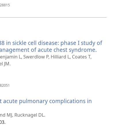
（新
828815
し
い
タ
ブ
で
開
 in sickle cell disease: phase I study of
く）
 management of acute chest syndrome.
（新
し
enjamin L, Swerdlow P, Hilliard L, Coates T,
い
l JM.
タ
ブ
で
（新
182051
し
開
い
く）
t acute pulmonary complications in
タ
ブ
で
fand MJ, Rucknagel DL.
開
03.
く）