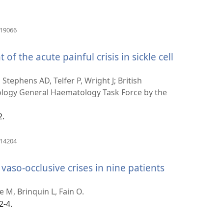
タ
ブ
で
（新
419066
し
開
い
く）
f the acute painful crisis in sickle cell
タ
ブ
で
tephens AD, Telfer P, Wright J; British
開
logy General Haematology Task Force by the
く）
2.
（新
614204
し
い
aso-occlusive crises in nine patients
タ
ブ
で
e M, Brinquin L, Fain O.
開
2-4.
く）