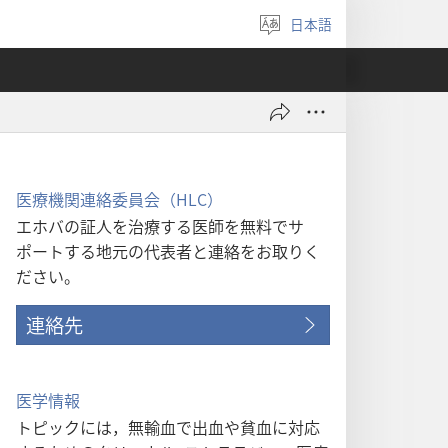
日本語
言
語
を
選
ぶ
医療機関連絡委員会（HLC）
エホバの証人を治療する医師を無料でサ
ポートする地元の代表者と連絡をお取りく
ださい。
連絡先
医学情報
トピックには，無輸血で出血や貧血に対応