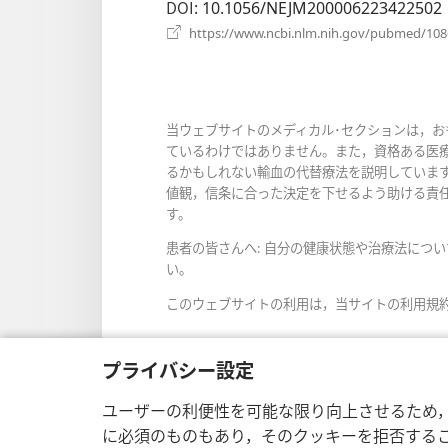
DOI
‎: 10.1056/NEJM200006223422502
https://www.ncbi.nlm.nih.gov/pubmed/10
当ウェブサイトのメディカル･セクションは，
ているわけではありません。また，資格ある医
るかもしれない輸血の代替療法を説明していま
値観，信条に合った決定を下せるよう助ける責
す。
患者の皆さんへ: 自分の健康状態や治療法につ
い。
このウェブサイトの利用は，当サイトの利用規
プライバシー設定
画面表示の設定
ユーザーの利便性を可能な限り向上させるため
に必須のものもあり，そのクッキーを拒否する