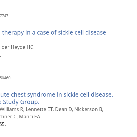
（新
37747
し
い
therapy in a case of sickle cell disease
タ
ブ
（新
で
し
n der Heyde HC.
開
い
.
く）
タ
ブ
で
（新
050460
開
し
い
く）
te chest syndrome in sickle cell disease.
タ
ブ
e Study Group.
（新
で
し
Williams R, Lennette ET, Dean D, Nickerson B,
開
い
chner C, Manci EA.
く）
タ
65.
ブ