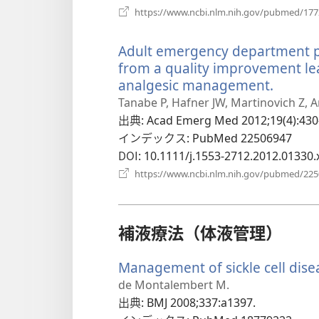
https://www.ncbi.nlm.nih.gov/pubmed/17
Adult emergency department pati
from a quality improvement le
analgesic management.
（新
し
Tanabe P, Hafner JW, Martinovich Z, A
い
出典
‎: Acad Emerg Med 2012;19(4):430
タ
インデックス
‎: PubMed 22506947
ブ
DOI
‎: 10.1111/j.1553-2712.2012.01330.
で
https://www.ncbi.nlm.nih.gov/pubmed/22
開
く）
補液療法（体液管理）
Management of sickle cell dise
de Montalembert M.
出典
‎: BMJ 2008;337:a1397.