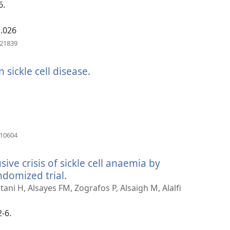
6.
1.026
（新
221839
し
い
ickle cell disease.
（新
タ
ブ
し
で
い
開
タ
く）
ブ
で
（新
910604
し
開
い
く）
ive crisis of sickle cell anaemia by
タ
ブ
ndomized trial.
（新
で
し
ani H, Alsayes FM, Zografos P, Alsaigh M, Alalfi
開
い
く）
タ
-6.
ブ