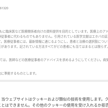
で
開
（新
861320
し
く）
い
タ
ブ
で
おもに臨床医など医療関係者向けの資料提供を目的としています。医療上のア
開
療従事者に代わるものでもありません。引用されている医学文献はエホバの証
く）
す。医療従事者には，最新情報に通じるようにし，患者と治療の選択肢につい
任があります。記されている方法すべてがどの患者にも当てはまるとは限らず
いては，医師などの医療従事者のアドバイスを求めるようにしてください。病
約に準拠するものとします。
，当ウェブサイトはクッキーおよび類似の技術を使用します。
ことはできません。その他のクッキーの使用を受け入れるか拒