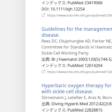
インデックス
‎: PubMed 23419066
DOI
‎: 10.1111/bjh.12254
https://www.ncbi.nlm.nih.gov/pubmed/23
Guidelines for the management o
disease.
（新
し
Rees DC, Olujohungbe AD, Parker NE, S
い
Committee for Standards in Haemato
タ
Sickle Cell Working Party.
ブ
出典
‎: Br J Haematol 2003;120(5):744-5
で
インデックス
‎: PubMed 12614204
開
https://www.ncbi.nlm.nih.gov/pubmed/12
く）
Hyperbaric oxygen therapy for v
with sickle-cell disease.
（新
し
Stirnemann J, Letellier E, Aras N, Born
い
出典
‎: Diving Hyperb Med 2012;42(2):8
タ
インデックス
‎: PubMed 22828815