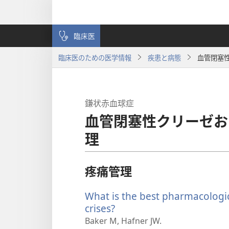
臨床医
臨床医のための医学情報
疾患と病態
血管閉塞
鎌状赤血球症
血管閉塞性クリーゼお
理
疼痛管理
What is the best pharmacologic 
crises?
（新
し
Baker M, Hafner JW.