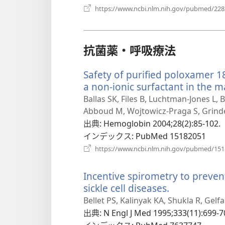
ブ
https://www.ncbi.nlm.nih.gov/pubmed/22
で
開
く）
抗菌薬・呼吸療法
Safety of purified poloxamer 188
a non-ionic surfactant in the
Ballas SK, Files B, Luchtman-Jones L, B
Abboud M, Wojtowicz-Praga S, Grinde
出典
‎: Hemoglobin 2004;28(2):85-102.
インデックス
‎: PubMed 15182051
https://www.ncbi.nlm.nih.gov/pubmed/15
Incentive spirometry to preven
sickle cell diseases.
（新
し
Bellet PS, Kalinyak KA, Shukla R, Gel
い
出典
‎: N Engl J Med 1995;333(11):699-7
タ
インデックス