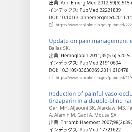
い
出典
‎: Ann Emerg Med 2012;59(6):515-
タ
インデックス
‎: PubMed 22221839
ブ
DOI
‎: 10.1016/j.annemergmed.2011.1
で
https://www.ncbi.nlm.nih.gov/pubmed/22
開
く）
Update on pain management in s
Ballas SK.
出典
‎: Hemoglobin 2011;35(5-6):520-9.
インデックス
‎: PubMed 21910604
DOI
‎: 10.3109/03630269.2011.610478
https://www.ncbi.nlm.nih.gov/pubmed/21
Reduction of painful vaso-occlus
tinzaparin in a double-blind ra
Qari MH, Aljaouni SK, Alardawi MS, Fat
A, Alamin M, Gadi A, Mousa SA.
出典
‎: Thromb Haemost 2007;98(2):392
インデックス
‎: PubMed 17721622