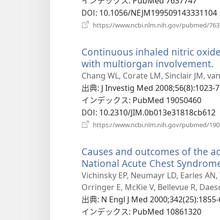
‎: PubMed 7637747
ブ
DOI
‎: 10.1056/NEJM199509143331104
で
https://www.ncbi.nlm.nih.gov/pubmed/76
開
く）
Continuous inhaled nitric oxide 
with multiorgan involvement.
Chang WL, Corate LM, Sinclair JM, va
出典
‎: J Investig Med 2008;56(8):1023-7
インデックス
‎: PubMed 19050460
DOI
‎: 10.2310/JIM.0b013e31818cb612
https://www.ncbi.nlm.nih.gov/pubmed/19
Causes and outcomes of the acu
National Acute Chest Syndrom
Vichinsky EP, Neumayr LD, Earles AN, 
Orringer E, McKie V, Bellevue R, Daes
出典
‎: N Engl J Med 2000;342(25):1855-
インデックス
‎: PubMed 10861320