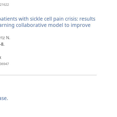
で
（新
721622
し
開
い
く）
ents with sickle cell pain crisis: results
タ
ブ
arning collaborative model to improve
で
開
rtz N.
く）
-8.
x
（新
506947
し
い
タ
ブ
で
開
ase.
（新
く）
し
い
タ