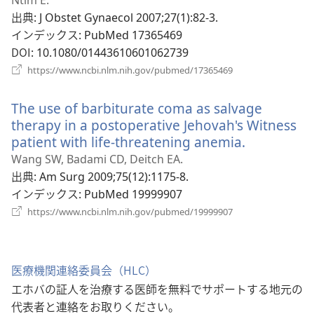
く）
タ
出典
‎: J Obstet Gynaecol 2007;27(1):82-3.
ブ
インデックス
‎: PubMed 17365469
で
DOI
‎: 10.1080/01443610601062739
開
（新
https://www.ncbi.nlm.nih.gov/pubmed/17365469
く）
し
い
The use of barbiturate coma as salvage
タ
ブ
therapy in a postoperative Jehovah's Witness
で
patient with life-threatening anemia.
（新
開
し
Wang SW, Badami CD, Deitch EA.
く）
い
出典
‎: Am Surg 2009;75(12):1175-8.
タ
インデックス
‎: PubMed 19999907
ブ
（新
https://www.ncbi.nlm.nih.gov/pubmed/19999907
し
で
い
開
タ
く）
ブ
医療機関連絡委員会（HLC）
で
エホバの証人を治療する医師を無料でサポートする地元の
開
く）
代表者と連絡をお取りください。