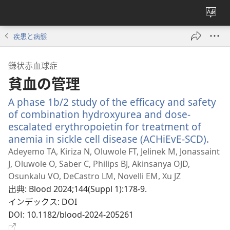
サ
イ
疾患と病態
ト
の
鎌状赤血球症
言
貧血の管理
語
を
A phase 1b/2 study of the efficacy and safety
変
of combination hydroxyurea and dose-
え
escalated erythropoietin for treatment of
る
anemia in sickle cell disease (ACHiEvE-SCD).
（新
し
Adeyemo TA, Kiriza N, Oluwole FT, Jelinek M, Jonassaint
い
J, Oluwole O, Saber C, Philips BJ, Akinsanya OJD,
タ
Osunkalu VO, DeCastro LM, Novelli EM, Xu JZ
ブ
出典
‎: Blood 2024;144(Suppl 1):178-9.
で
インデックス
‎: DOI
開
DOI
‎: 10.1182/blood-2024-205261
く）