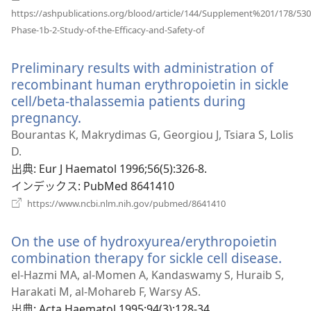
https://ashpublications.org/blood/article/144/Supplement%201/178/530
（新
Phase-1b-2-Study-of-the-Efficacy-and-Safety-of
し
い
Preliminary results with administration of
タ
ブ
recombinant human erythropoietin in sickle
で
cell/beta-thalassemia patients during
開
pregnancy.
（新
く）
し
Bourantas K, Makrydimas G, Georgiou J, Tsiara S, Lolis
い
D.
タ
出典
‎: Eur J Haematol 1996;56(5):326-8.
ブ
インデックス
‎: PubMed 8641410
で
（新
https://www.ncbi.nlm.nih.gov/pubmed/8641410
し
開
い
く）
On the use of hydroxyurea/erythropoietin
タ
ブ
combination therapy for sickle cell disease.
（新
で
し
el-Hazmi MA, al-Momen A, Kandaswamy S, Huraib S,
開
い
Harakati M, al-Mohareb F, Warsy AS.
く）
タ
出典
‎: Acta Haematol 1995;94(3):128-34.