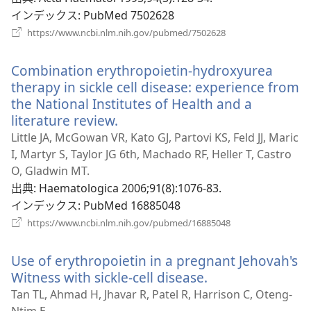
ブ
インデックス
‎: PubMed 7502628
で
（新
https://www.ncbi.nlm.nih.gov/pubmed/7502628
し
開
い
く）
Combination erythropoietin-hydroxyurea
タ
ブ
therapy in sickle cell disease: experience from
で
the National Institutes of Health and a
開
literature review.
（新
く）
し
Little JA, McGowan VR, Kato GJ, Partovi KS, Feld JJ, Maric
い
I, Martyr S, Taylor JG 6th, Machado RF, Heller T, Castro
タ
O, Gladwin MT.
ブ
出典
‎: Haematologica 2006;91(8):1076-83.
で
インデックス
‎: PubMed 16885048
開
（新
https://www.ncbi.nlm.nih.gov/pubmed/16885048
し
く）
い
Use of erythropoietin in a pregnant Jehovah's
タ
ブ
Witness with sickle-cell disease.
（新
で
し
Tan TL, Ahmad H, Jhavar R, Patel R, Harrison C, Oteng-
開
い
Ntim E.