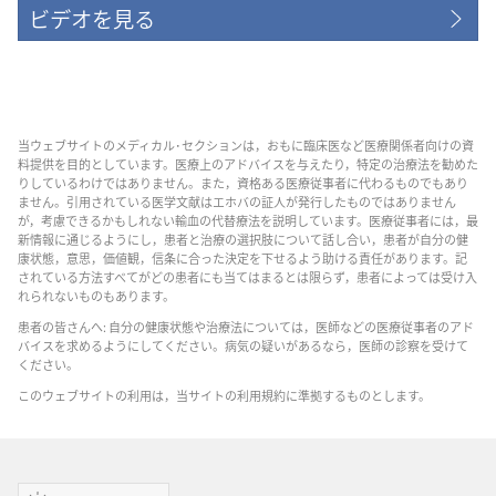
ビデオを見る
当ウェブサイトのメディカル･セクションは，おもに臨床医など医療関係者向けの資
料提供を目的としています。医療上のアドバイスを与えたり，特定の治療法を勧めた
りしているわけではありません。また，資格ある医療従事者に代わるものでもあり
ません。引用されている医学文献はエホバの証人が発行したものではありません
が，考慮できるかもしれない輸血の代替療法を説明しています。医療従事者には，最
新情報に通じるようにし，患者と治療の選択肢について話し合い，患者が自分の健
康状態，意思，価値観，信条に合った決定を下せるよう助ける責任があります。記
されている方法すべてがどの患者にも当てはまるとは限らず，患者によっては受け入
れられないものもあります。
患者の皆さんへ: 自分の健康状態や治療法については，医師などの医療従事者のアド
バイスを求めるようにしてください。病気の疑いがあるなら，医師の診察を受けて
ください。
このウェブサイトの利用は，当サイトの利用規約に準拠するものとします。