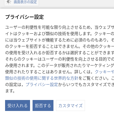
画面表示の設定
プライバシー設定
ユーザーの利便性を可能な限り向上させるため，当ウェブ
Copyright
© 2026 Watch Tower Bible and Tract Society of Pennsylvania.
利用規約
|
プライバシーに関する方針
|
プライバシー設定
イトはクッキーおよび類似の技術を使用します。クッキー
には当ウェブサイトが機能するために必須のものもあり，
のクッキーを拒否することはできません。その他のクッキ
の使用を受け入れるか拒否するかは選択することができま
それらのクッキーはユーザーの利便性を向上させる目的で
み使用されます。このデータが販売されたりマーケティン
使用されたりすることはありません。詳しくは，
クッキー
類似の技術の使用に関する世界的な方針
をご覧ください。
の設定は，
プライバシー設定
からいつでもカスタマイズで
ます。
受け入れる
拒否する
カスタマイズ