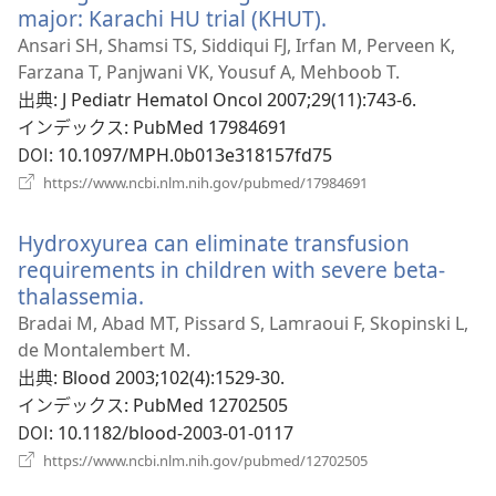
開
major: Karachi HU trial (KHUT).
（新
く）
し
Ansari SH, Shamsi TS, Siddiqui FJ, Irfan M, Perveen K,
い
Farzana T, Panjwani VK, Yousuf A, Mehboob T.
タ
出典
‎: J Pediatr Hematol Oncol 2007;29(11):743-6.
ブ
インデックス
‎: PubMed 17984691
で
DOI
‎: 10.1097/MPH.0b013e318157fd75
開
（新
https://www.ncbi.nlm.nih.gov/pubmed/17984691
く）
し
い
Hydroxyurea can eliminate transfusion
タ
ブ
requirements in children with severe beta-
で
thalassemia.
（新
開
し
Bradai M, Abad MT, Pissard S, Lamraoui F, Skopinski L,
く）
い
de Montalembert M.
タ
出典
‎: Blood 2003;102(4):1529-30.
ブ
インデックス
‎: PubMed 12702505
で
DOI
‎: 10.1182/blood-2003-01-0117
開
（新
https://www.ncbi.nlm.nih.gov/pubmed/12702505
く）
し