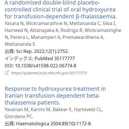
A randomised double-blind placebo-
タ
く）
ブ
controlled clinical trial of oral hydroxyurea
で
for transfusion-dependent β-thalassaemia.
（新
開
し
Yasara N, Wickramarathne N, Mettananda C, Silva I,
く）
い
Hameed N, Attanayaka K, Rodrigo R, Wickramasinghe
タ
N, Perera L, Manamperi A, Premawardhena A,
ブ
Mettananda S
で
出典
‎: Sci Rep. 2022;12(1):2752.
開
インデックス
‎: PubMed 35177777
く）
DOI
‎: 10.1038/s41598-022-06774-8
（新
https://pubmed.ncbi.nlm.nih.gov/35177777/
し
い
Response to hydroxyurea treatment in
タ
ブ
Iranian transfusion-dependent beta-
で
thalassemia patients.
（新
開
し
Yavarian M, Karimi M, Bakker E, Harteveld CL,
く）
い
Giordano PC.
タ
出典
‎: Haematologica 2004;89(10):1172-8.