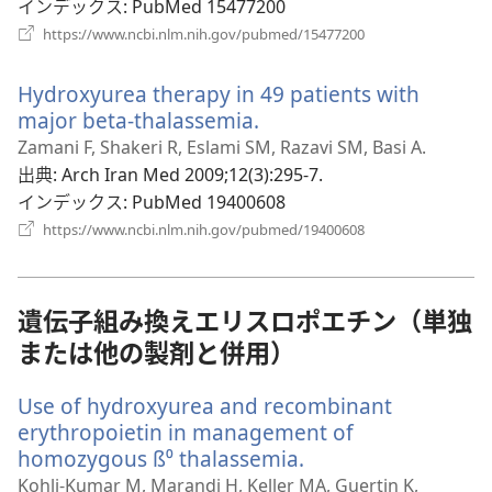
ブ
インデックス
‎: PubMed 15477200
で
（新
https://www.ncbi.nlm.nih.gov/pubmed/15477200
し
開
い
く）
Hydroxyurea therapy in 49 patients with
タ
ブ
major beta-thalassemia.
（新
で
し
Zamani F, Shakeri R, Eslami SM, Razavi SM, Basi A.
開
い
出典
‎: Arch Iran Med 2009;12(3):295-7.
く）
タ
インデックス
‎: PubMed 19400608
ブ
（新
https://www.ncbi.nlm.nih.gov/pubmed/19400608
し
で
い
開
タ
く）
ブ
遺伝子組み換えエリスロポエチン（単独
で
または他の製剤と併用）
開
く）
Use of hydroxyurea and recombinant
erythropoietin in management of
homozygous ß⁰ thalassemia.
（新
し
Kohli-Kumar M, Marandi H, Keller MA, Guertin K,