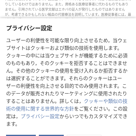
りしているわけではありません。また，資格ある医療従事者に代わるものでもあり
ません。引用されている医学文献はエホバの証人が発行したものではありません
が，考慮できるかもしれない輸血の代替療法を説明しています。医療従事者には，最
新情報に通じるようにし，患者と治療の選択肢について話し合い，患者が自分の健
康状態，意思，価値観，信条に合った決定を下せるよう助ける責任があります。記
プライバシー設定
されている方法すべてがどの患者にも当てはまるとは限らず，患者によっては受け入
れられないものもあります。
ユーザーの利便性を可能な限り向上させるため，当ウェ
患者の皆さんへ: 自分の健康状態や治療法については，医師などの医療従事者のアド
ブサイトはクッキーおよび類似の技術を使用します。
バイスを求めるようにしてください。病気の疑いがあるなら，医師の診察を受けて
ください。
クッキーの中には当ウェブサイトが機能するために必須
のものもあり，そのクッキーを拒否することはできませ
このウェブサイトの利用は，当サイトの利用規約に準拠するものとします。
ん。その他のクッキーの使用を受け入れるか拒否するか
は選択することができます。それらのクッキーはユー
ザーの利便性を向上させる目的でのみ使用されます。こ
画面表示の設定
のデータが販売されたりマーケティングに使用されたり
することはありません。詳しくは，
クッキーや類似の技
術の使用に関する世界的な方針
をご覧ください。この設
定は，
プライバシー設定
からいつでもカスタマイズでき
Copyright
© 2026 Watch Tower Bible and Tract Society of Pennsylvania.
ます。
利用規約
|
プライバシーに関する方針
|
プライバシー設定