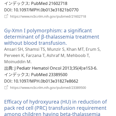
ブ
インデックス
‎: PubMed 21602718
で
DOI
‎: 10.1097/MPH.0b013e31821b0770
開
（新
https://www.ncbi.nlm.nih.gov/pubmed/21602718
し
く
い
Gγ-Xmn I polymorphism: a significant
タ
ブ
determinant of β-thalassemia treatment
で
without blood transfusion.
（新
開
し
Ansari SH, Shamsi TS, Munzir S, Khan MT, Erum S,
く）
い
Perveen K, Farzana T, Ashraf M, Mehboob T,
タ
Moinuddin M.
ブ
出典
‎: J Pediatr Hematol Oncol 2013;35(4):e153-6.
で
インデックス
‎: PubMed 23389500
開
DOI
‎: 10.1097/MPH.0b013e31827e8662
く）
（新
https://www.ncbi.nlm.nih.gov/pubmed/23389500
し
い
Efficacy of hydroxyurea (HU) in reduction of
タ
ブ
pack red cell (PRC) transfusion requirement
で
among children having beta-thalassemia