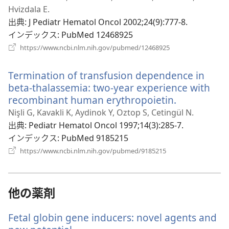
い
Hvizdala E.
タ
出典
‎: J Pediatr Hematol Oncol 2002;24(9):777-8.
ブ
インデックス
‎: PubMed 12468925
で
（新
https://www.ncbi.nlm.nih.gov/pubmed/12468925
し
開
い
く）
Termination of transfusion dependence in
タ
ブ
beta-thalassemia: two-year experience with
で
recombinant human erythropoietin.
（新
開
し
Nişli G, Kavakli K, Aydinok Y, Oztop S, Cetingül N.
く）
い
出典
‎: Pediatr Hematol Oncol 1997;14(3):285-7.
タ
インデックス
‎: PubMed 9185215
ブ
（新
https://www.ncbi.nlm.nih.gov/pubmed/9185215
し
で
い
開
タ
く）
ブ
他の薬剤
で
開
Fetal globin gene inducers: novel agents and
く）