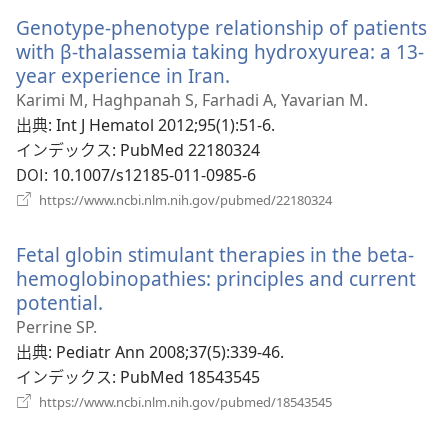
い
開
Genotype-phenotype relationship of patients
タ
く）
ブ
with β-thalassemia taking hydroxyurea: a 13-
で
year experience in Iran.
（新
開
し
Karimi M, Haghpanah S, Farhadi A, Yavarian M.
く）
い
出典
‎: Int J Hematol 2012;95(1):51-6.
タ
インデックス
‎: PubMed 22180324
ブ
DOI
‎: 10.1007/s12185-011-0985-6
で
（新
https://www.ncbi.nlm.nih.gov/pubmed/22180324
開
し
い
く）
Fetal globin stimulant therapies in the beta-
タ
ブ
hemoglobinopathies: principles and current
で
potential.
（新
開
し
Perrine SP.
く）
い
出典
‎: Pediatr Ann 2008;37(5):339-46.
タ
インデックス
‎: PubMed 18543545
ブ
（新
https://www.ncbi.nlm.nih.gov/pubmed/18543545
し
で
い
開