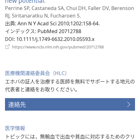
new potential.
（新
し
Perrine SP, Castaneda SA, Chui DH, Faller DV, Berenson
い
RJ, Siritanaratku N, Fucharoen S.
タ
出典
‎: Ann N Y Acad Sci 2010;1202:158-64.
ブ
インデックス
‎: PubMed 20712788
で
DOI
‎: 10.1111/j.1749-6632.2010.05593.x
開
（新
https://www.ncbi.nlm.nih.gov/pubmed/20712788
く）
し
い
タ
ブ
医療機関連絡委員会（HLC）
で
エホバの証人を治療する医師を無料でサポートする地元の
開
く）
代表者と連絡をお取りください。
連絡先
医学情報
トピックには，無輸血で出血や貧血に対応するためのクリ