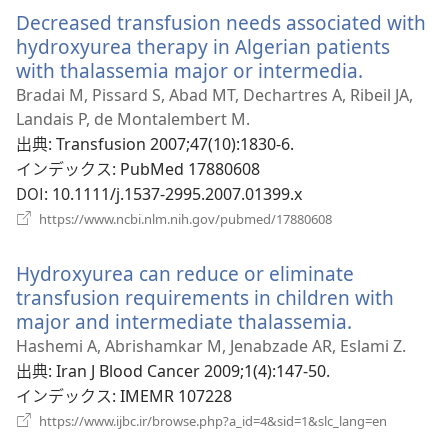
い
Decreased transfusion needs associated with
タ
ブ
hydroxyurea therapy in Algerian patients
で
with thalassemia major or intermedia.
（新
開
し
Bradai M, Pissard S, Abad MT, Dechartres A, Ribeil JA,
く）
い
Landais P, de Montalembert M.
タ
出典
‎: Transfusion 2007;47(10):1830-6.
ブ
インデックス
‎: PubMed 17880608
で
DOI
‎: 10.1111/j.1537-2995.2007.01399.x
開
（新
https://www.ncbi.nlm.nih.gov/pubmed/17880608
し
く）
い
Hydroxyurea can reduce or eliminate
タ
ブ
transfusion requirements in children with
で
major and intermediate thalassemia.
（新
開
し
Hashemi A, Abrishamkar M, Jenabzade AR, Eslami Z.
く）
い
出典
‎: Iran J Blood Cancer 2009;1(4):147-50.
タ
インデックス
‎: IMEMR 107228
ブ
（新
https://www.ijbc.ir/browse.php?a_id=4&sid=1&slc_lang=en
し
で