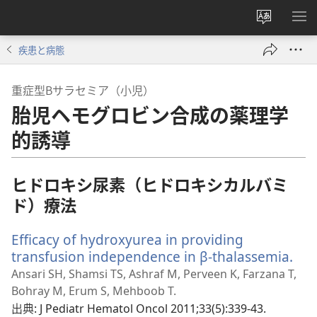
サ
メ
イ
ニ
疾患と病態
ト
を
の
表
重症型Βサラセミア（小児）
言
示
胎児ヘモグロビン合成の薬理学
語
を
的誘導
変
え
ヒドロキシ尿素（ヒドロキシカルバミ
る
ド）療法
Efficacy of hydroxyurea in providing
transfusion independence in β-thalassemia.
（
し
Ansari SH, Shamsi TS, Ashraf M, Perveen K, Farzana T,
い
Bohray M, Erum S, Mehboob T.
タ
出典
‎: J Pediatr Hematol Oncol 2011;33(5):339-43.