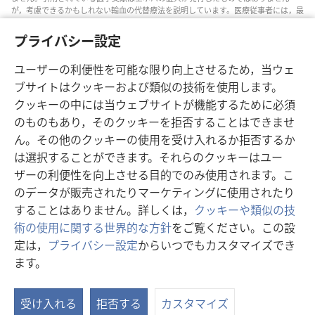
が，考慮できるかもしれない輸血の代替療法を説明しています。医療従事者には，最
新情報に通じるようにし，患者と治療の選択肢について話し合い，患者が自分の健
康状態，意思，価値観，信条に合った決定を下せるよう助ける責任があります。記
プライバシー設定
されている方法すべてがどの患者にも当てはまるとは限らず，患者によっては受け入
れられないものもあります。
ユーザーの利便性を可能な限り向上させるため，当ウェ
患者の皆さんへ: 自分の健康状態や治療法については，医師などの医療従事者のアド
ブサイトはクッキーおよび類似の技術を使用します。
バイスを求めるようにしてください。病気の疑いがあるなら，医師の診察を受けて
ください。
クッキーの中には当ウェブサイトが機能するために必須
のものもあり，そのクッキーを拒否することはできませ
このウェブサイトの利用は，当サイトの利用規約に準拠するものとします。
ん。その他のクッキーの使用を受け入れるか拒否するか
は選択することができます。それらのクッキーはユー
ザーの利便性を向上させる目的でのみ使用されます。こ
画面表示の設定
のデータが販売されたりマーケティングに使用されたり
することはありません。詳しくは，
クッキーや類似の技
術の使用に関する世界的な方針
をご覧ください。この設
定は，
プライバシー設定
からいつでもカスタマイズでき
Copyright
© 2026 Watch Tower Bible and Tract Society of Pennsylvania.
ます。
利用規約
|
プライバシーに関する方針
|
プライバシー設定
受け入れる
拒否する
カスタマイズ