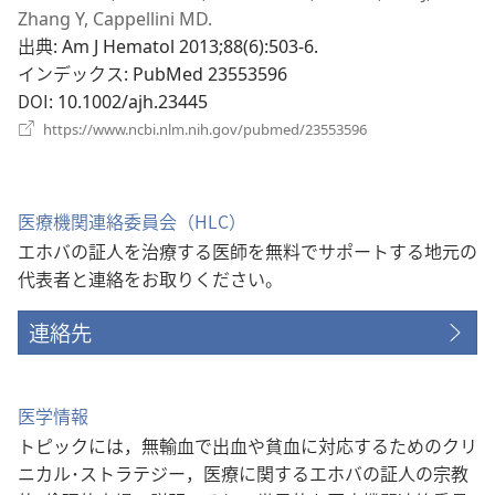
ブ
Zhang Y, Cappellini MD.
で
出典
‎: Am J Hematol 2013;88(6):503-6.
開
インデックス
‎: PubMed 23553596
く
DOI
‎: 10.1002/ajh.23445
（新
https://www.ncbi.nlm.nih.gov/pubmed/23553596
し
い
タ
ブ
医療機関連絡委員会（HLC）
で
エホバの証人を治療する医師を無料でサポートする地元の
開
く）
代表者と連絡をお取りください。
連絡先
医学情報
トピックには，無輸血で出血や貧血に対応するためのクリ
ニカル･ストラテジー，医療に関するエホバの証人の宗教