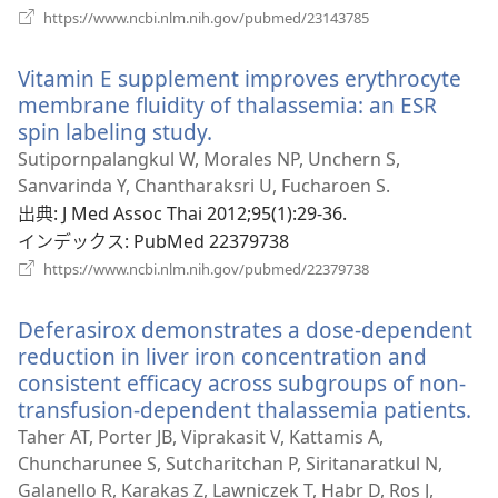
で
（新
https://www.ncbi.nlm.nih.gov/pubmed/23143785
開
し
い
く）
Vitamin E supplement improves erythrocyte
タ
ブ
membrane fluidity of thalassemia: an ESR
で
spin labeling study.
（新
開
し
Sutipornpalangkul W, Morales NP, Unchern S,
く）
い
Sanvarinda Y, Chantharaksri U, Fucharoen S.
タ
出典
‎: J Med Assoc Thai 2012;95(1):29-36.
ブ
インデックス
‎: PubMed 22379738
で
（新
https://www.ncbi.nlm.nih.gov/pubmed/22379738
し
開
い
く）
Deferasirox demonstrates a dose-dependent
タ
ブ
reduction in liver iron concentration and
で
consistent efficacy across subgroups of non-
開
transfusion-dependent thalassemia patients.
（
く）
し
Taher AT, Porter JB, Viprakasit V, Kattamis A,
い
Chuncharunee S, Sutcharitchan P, Siritanaratkul N,
タ
Galanello R, Karakas Z, Lawniczek T, Habr D, Ros J,