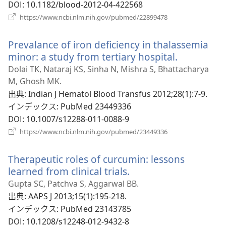
で
DOI
‎: 10.1182/blood-2012-04-422568
開
（新
https://www.ncbi.nlm.nih.gov/pubmed/22899478
く）
し
い
Prevalance of iron deficiency in thalassemia
タ
ブ
minor: a study from tertiary hospital.
（新
で
し
Dolai TK, Nataraj KS, Sinha N, Mishra S, Bhattacharya
開
い
M, Ghosh MK.
く）
タ
出典
‎: Indian J Hematol Blood Transfus 2012;28(1):7-9.
ブ
インデックス
‎: PubMed 23449336
で
DOI
‎: 10.1007/s12288-011-0088-9
開
（新
https://www.ncbi.nlm.nih.gov/pubmed/23449336
し
く）
い
Therapeutic roles of curcumin: lessons
タ
ブ
learned from clinical trials.
（新
で
し
Gupta SC, Patchva S, Aggarwal BB.
開
い
出典
‎: AAPS J 2013;15(1):195-218.
く）
タ
インデックス
‎: PubMed 23143785
ブ
DOI
‎: 10.1208/s12248-012-9432-8