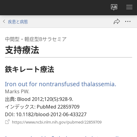
サ
メ
イ
ニ
疾患と病態
ト
を
の
表
中間型・軽症型Βサラセミア
言
示
支持療法
語
を
変
鉄キレート療法
え
る
Iron out for nontransfused thalassemia.
（新
し
Marks PW.
い
出典
‎: Blood 2012;120(5):928-9.
タ
インデックス
‎: PubMed 22859709
ブ
DOI
‎: 10.1182/blood-2012-06-433227
で
（新
https://www.ncbi.nlm.nih.gov/pubmed/22859709
し
開
い
く）