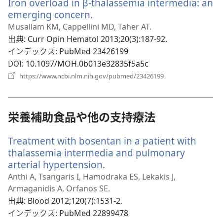
Iron overload in β-thalassemia intermedia: an
タ
ブ
emerging concern.
（新
で
し
Musallam KM, Cappellini MD, Taher AT.
開
い
出典
‎: Curr Opin Hematol 2013;20(3):187-92.
く）
タ
インデックス
‎: PubMed 23426199
ブ
DOI
‎: 10.1097/MOH.0b013e32835f5a5c
で
（新
https://www.ncbi.nlm.nih.gov/pubmed/23426199
開
し
い
く）
タ
ブ
栄養補助食品や他の支持療法
で
開
Treatment with bosentan in a patient with
く）
thalassemia intermedia and pulmonary
arterial hypertension.
（新
し
Anthi A, Tsangaris I, Hamodraka ES, Lekakis J,
い
Armaganidis A, Orfanos SE.
タ
出典
‎: Blood 2012;120(7):1531-2.
ブ
インデックス
‎: PubMed 22899478