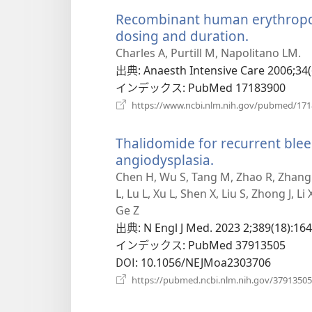
く）
Recombinant human erythropoie
dosing and duration.
（新
し
Charles A, Purtill M, Napolitano LM.
い
出典
‎: Anaesth Intensive Care 2006;34(
タ
インデックス
‎: PubMed 17183900
ブ
https://www.ncbi.nlm.nih.gov/pubmed/17
で
開
Thalidomide for recurrent blee
く）
angiodysplasia.
（新
し
Chen H, Wu S, Tang M, Zhao R, Zhang Q
い
L, Lu L, Xu L, Shen X, Liu S, Zhong J, L
タ
Ge Z
ブ
出典
‎: N Engl J Med. 2023 2;389(18):16
で
インデックス
‎: PubMed 37913505
開
DOI
‎: 10.1056/NEJMoa2303706
く）
https://pubmed.ncbi.nlm.nih.gov/37913505