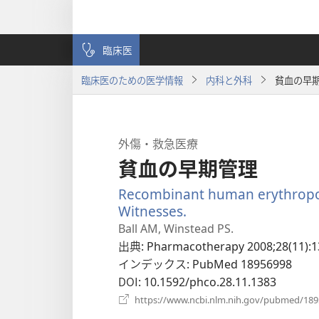
臨床医
臨床医のための医学情報
内科と外科
貧血の早
外傷・救急医療
貧血の早期管理
Recombinant human erythropoieti
Witnesses.
（新
し
Ball AM, Winstead PS.
い
出典
‎: Pharmacotherapy 2008;28(11):1
タ
インデックス
‎: PubMed 18956998
ブ
DOI
‎: 10.1592/phco.28.11.1383
で
https://www.ncbi.nlm.nih.gov/pubmed/18
開