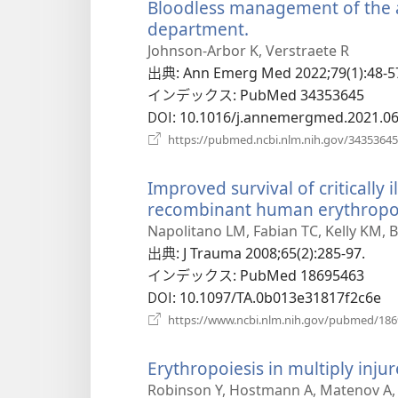
Bloodless management of the 
department.
（新
し
Johnson-Arbor K, Verstraete R
い
出典
‎: Ann Emerg Med 2022;79(1):48-5
タ
インデックス
‎: PubMed 34353645
ブ
DOI
‎: 10.1016/j.annemergmed.2021.0
で
https://pubmed.ncbi.nlm.nih.gov/34353645
開
く）
Improved survival of critically 
recombinant human erythropoi
Napolitano LM, Fabian TC, Kelly KM, Ba
出典
‎: J Trauma 2008;65(2):285-97.
インデックス
‎: PubMed 18695463
DOI
‎: 10.1097/TA.0b013e31817f2c6e
https://www.ncbi.nlm.nih.gov/pubmed/18
Erythropoiesis in multiply injur
Robinson Y, Hostmann A, Matenov A, 