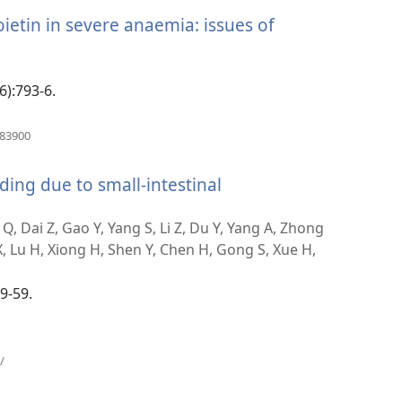
い
tin in severe anaemia: issues of
タ
ブ
で
開
6):793-6.
く）
（新
183900
し
い
ding due to small-intestinal
タ
ブ
で
, Dai Z, Gao Y, Yang S, Li Z, Du Y, Yang A, Zhong
開
i X, Lu H, Xiong H, Shen Y, Chen H, Gong S, Xue H,
く）
49-59.
（新
/
し
い