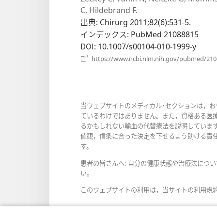
い
C, Hildebrand F.
タ
出典
‎: Chirurg 2011;82(6):531-5.
ブ
インデックス
‎: PubMed 21088815
で
DOI
‎: 10.1007/s00104-010-1999-y
開
https://www.ncbi.nlm.nih.gov/pubmed/21
く）
当ウェブサイトのメディカル･セクションは，
ているわけではありません。また，資格ある医
るかもしれない輸血の代替療法を説明していま
値観，信条に合った決定を下せるよう助ける責
す。
患者の皆さんへ: 自分の健康状態や治療法につ
い。
このウェブサイトの利用は，当サイトの利用規