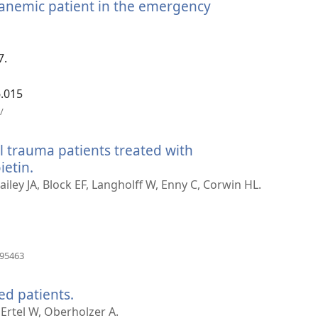
anemic patient in the emergency
タ
ブ
で
開
7.
く）
6.015
（新
/
し
い
ill trauma patients treated with
タ
ブ
etin.
（新
で
し
iley JA, Block EF, Langholff W, Enny C, Corwin HL.
開
い
く）
タ
ブ
で
（新
695463
し
開
い
く）
ed patients.
（新
タ
ブ
し
Ertel W, Oberholzer A.