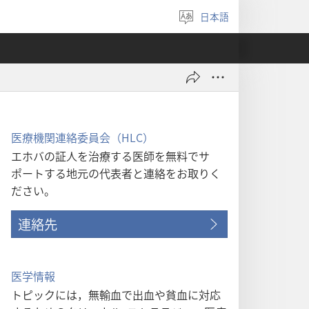
日本語
言
語
を
選
ぶ
医療機関連絡委員会（HLC）
エホバの証人を治療する医師を無料でサ
ポートする地元の代表者と連絡をお取りく
ださい。
連絡先
医学情報
トピックには，無輸血で出血や貧血に対応