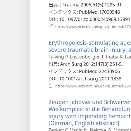
出典
‎: J Trauma 2006;61(5):1285-91.
インデックス
‎: PubMed 17099548
DOI
‎: 10.1097/01.ta.0000240969.13891
https://www.ncbi.nlm.nih.gov/pubmed/17
Erythropoiesis-stimulating age
severe traumatic brain injury: 
Talving P, Lustenberger T, Inaba K, L
出典
‎: Arch Surg 2012;147(3):251-5.
インデックス
‎: PubMed 22430906
DOI
‎: 10.1001/archsurg.2011.1838
https://www.ncbi.nlm.nih.gov/pubmed/22
Zeugen Jehovas und Schwerver
Wie komplex ist die Behandlun
injury with impending hemorrh
[German, English abstract]
（新
し
Zeckey C, Vanin N, Neitzke G, Momms