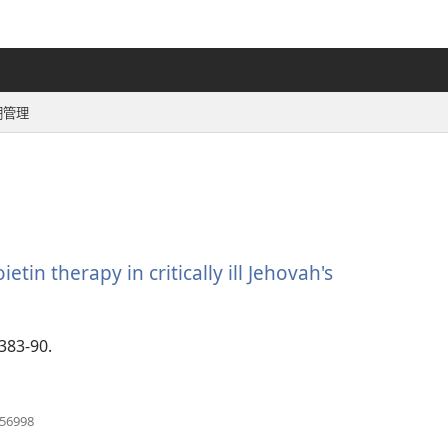
期管理
n therapy in critically ill Jehovah's
383-90.
（新
956998
し