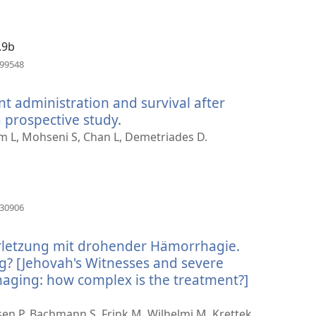
で
い
開
タ
く）
ブ
.9b
で
（新
099548
し
開
い
く）
nt administration and survival after
タ
ブ
a prospective study.
（新
で
し
am L, Mohseni S, Chan L, Demetriades D.
開
い
く）
タ
ブ
で
（新
430906
し
開
い
く）
letzung mit drohender Hämorrhagie.
タ
ブ
g? [Jehovah's Witnesses and severe
で
aging: how complex is the treatment?]
開
く）
en P, Bachmann S, Frink M, Wilhelmi M, Krettek