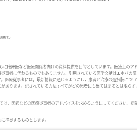
（新
088815
し
い
タ
ブ
で
おもに臨床医など医療関係者向けの資料提供を目的としています。医療上のア
開
療従事者に代わるものでもありません。引用されている医学文献はエホバの証
く）
す。医療従事者には，最新情報に通じるようにし，患者と治療の選択肢につい
任があります。記されている方法すべてがどの患者にも当てはまるとは限らず
いては，医師などの医療従事者のアドバイスを求めるようにしてください。病
約に準拠するものとします。