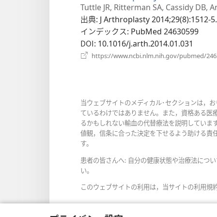
し
Tuttle JR, Ritterman SA, Cassidy DB, 
い
出典
‎: J Arthroplasty 2014;29(8):1512-5.
タ
インデックス
‎: PubMed 24630599
ブ
DOI
‎: 10.1016/j.arth.2014.01.031
で
https://www.ncbi.nlm.nih.gov/pubmed/24
開
く）
当ウェブサイトのメディカル･セクションは，
ているわけではありません。また，資格ある医
るかもしれない輸血の代替療法を説明していま
値観，信条に合った決定を下せるよう助ける責
す。
患者の皆さんへ: 自分の健康状態や治療法につ
い。
このウェブサイトの利用は，当サイトの利用規