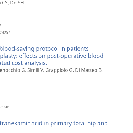
し
m CS, Do SH.
く）
い
タ
ブ
x
で
（新
624257
し
開
い
く）
 blood-saving protocol in patients
タ
ブ
plasty: effects on post-operative blood
で
ted cost analysis.
（新
開
し
enocchio G, Simili V, Grappiolo G, Di Matteo B,
く）
い
タ
ブ
で
開
（新
671601
し
く）
い
l tranexamic acid in primary total hip and
タ
ブ