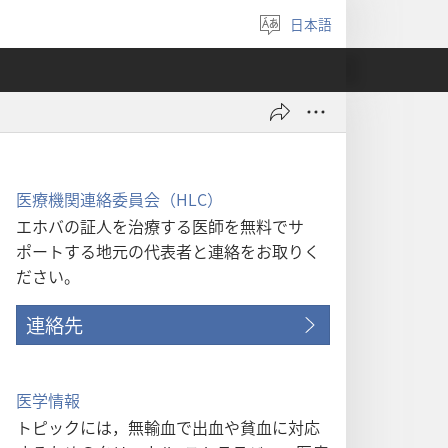
日本語
言
語
を
選
ぶ
医療機関連絡委員会（HLC）
エホバの証人を治療する医師を無料でサ
ポートする地元の代表者と連絡をお取りく
ださい。
連絡先
医学情報
トピックには，無輸血で出血や貧血に対応