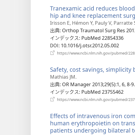
Tranexamic acid reduces blood l
hip and knee replacement surg
Irisson E, Hémon Y, Pauly V, Parratte 
出典
‎: Orthop Traumatol Surg Res 2012
インデックス
‎: PubMed 22854336
DOI
‎: 10.1016/j.otsr.2012.05.002
https://www.ncbi.nlm.nih.gov/pubmed/22
Safety, cost savings, simplicit
Mathias JM.
出典
‎: OR Manager 2013;29(5):1, 6, 8-9.
インデックス
‎: PubMed 23755462
https://www.ncbi.nlm.nih.gov/pubmed/23
Effects of intravenous iron c
human erythropoietin on transf
patients undergoing bilateral 