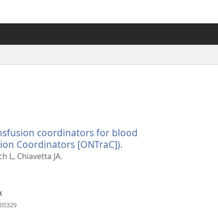
nsfusion coordinators for blood
ion Coordinators [ONTraC]).
（新
し
h L, Chiavetta JA.
い
タ
ブ
x
で
（新
005329
し
開