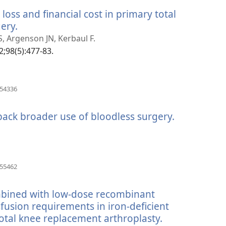
い
く）
oss and financial cost in primary total
タ
ブ
ery.
（新
で
し
S, Argenson JN, Kerbaul F.
開
い
;98(5):477-83.
く）
タ
ブ
で
（新
854336
し
開
い
く）
y back broader use of bloodless surgery.
（新
タ
ブ
し
で
い
開
タ
く）
ブ
（新
755462
し
で
い
開
ombined with low-dose recombinant
タ
く）
ブ
usion requirements in iron-deficient
で
total knee replacement arthroplasty.
（新
開