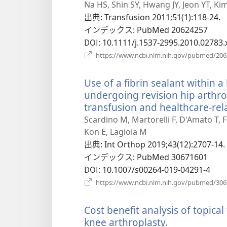
Na HS, Shin SY, Hwang JY, Jeon YT, Ki
出典
‎: Transfusion 2011;51(1):118-24.
インデックス
‎: PubMed 20624257
DOI
‎: 10.1111/j.1537-2995.2010.02783.
https://www.ncbi.nlm.nih.gov/pubmed/20
Use of a fibrin sealant within a
undergoing revision hip arthro
transfusion and healthcare-rela
Scardino M, Martorelli F, D'Amato T, F
Kon E, Lagioia M
出典
‎: Int Orthop 2019;43(12):2707-14.
インデックス
‎: PubMed 30671601
DOI
‎: 10.1007/s00264-019-04291-4
https://www.ncbi.nlm.nih.gov/pubmed/30
Cost benefit analysis of topica
knee arthroplasty.
（新