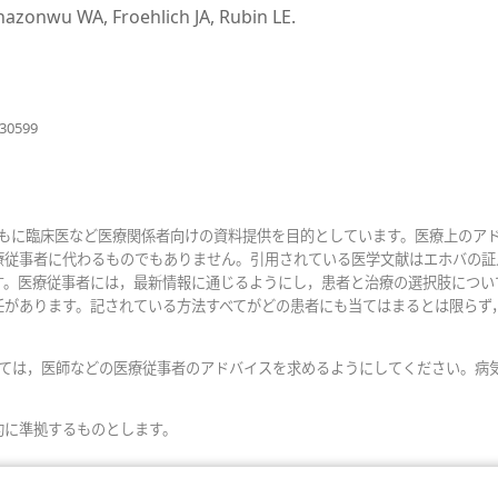
で
Anazonwu WA, Froehlich JA, Rubin LE.
開
く）
（新
630599
し
い
タ
ブ
で
おもに臨床医など医療関係者向けの資料提供を目的としています。医療上のア
開
療従事者に代わるものでもありません。引用されている医学文献はエホバの証
く）
す。医療従事者には，最新情報に通じるようにし，患者と治療の選択肢につい
任があります。記されている方法すべてがどの患者にも当てはまるとは限らず
いては，医師などの医療従事者のアドバイスを求めるようにしてください。病
約に準拠するものとします。