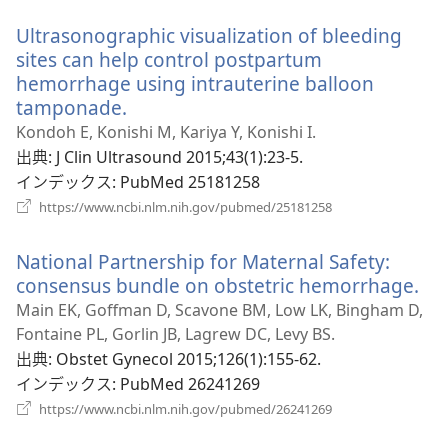
開
い
く）
Ultrasonographic visualization of bleeding
タ
ブ
sites can help control postpartum
で
hemorrhage using intrauterine balloon
開
tamponade.
（新
く）
し
Kondoh E, Konishi M, Kariya Y, Konishi I.
い
出典
‎: J Clin Ultrasound 2015;43(1):23-5.
タ
インデックス
‎: PubMed 25181258
ブ
（新
https://www.ncbi.nlm.nih.gov/pubmed/25181258
し
で
い
開
National Partnership for Maternal Safety:
タ
く）
ブ
consensus bundle on obstetric hemorrhage.
（
で
し
Main EK, Goffman D, Scavone BM, Low LK, Bingham D,
開
い
Fontaine PL, Gorlin JB, Lagrew DC, Levy BS.
く）
タ
出典
‎: Obstet Gynecol 2015;126(1):155-62.
ブ
インデックス
‎: PubMed 26241269
で
（新
https://www.ncbi.nlm.nih.gov/pubmed/26241269
し
開
い