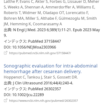
く）
Latthe P, Evans C, Akter S, Forbes G, Lissauer D, Meher
S, Weeks A, Shennan A, Ammerdorffer A, Williams E,
Roberts T, Widmer M, Oladapo OT, Lorencatto F,
Bohren MA, Miller S, Althabe F, Gülmezoglu M, Smith
JM, Hemming K, Coomarasamy A
出典
‎: N Engl J Med. 2023 6;389(1):11-21. Epub 2023 May
9.
インデックス
‎: PubMed 37158447
DOI
‎: 10.1056/NEJMoa2303966
（新
https://pubmed.ncbi.nlm.nih.gov/37158447/
し
い
Sonographic evaluation for intra-abdominal
タ
ブ
hemorrhage after cesarean delivery.
（新
で
し
Hoppenot C, Tankou J, Stair S, Gossett DR.
開
い
出典
‎: J Clin Ultrasound 2016;44(4):240-4.
く）
タ
インデックス
‎: PubMed 26302357
ブ
DOI
‎: 10.1002/jcu.22289
で
（新
https://www.ncbi.nlm.nih.gov/pubmed/26302357
し