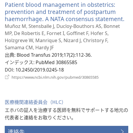
く
Patient blood management in obstetrics:
タ
ブ
prevention and treatment of postpartum
で
haemorrhage. A NATA consensus statement.
（
開
し
Muñoz M, Stensballe J, Ducloy-Bouthors AS, Bonnet
く）
い
MP, De Robertis E, Fornet I, Goffinet F, Hofer S,
タ
Holzgreve W, Manrique S, Nizard J, Christory F,
ブ
Samama CM, Hardy JF
で
出典
‎: Blood Transfus 2019;17(2):112-36.
開
インデックス
‎: PubMed 30865585
く
DOI
‎: 10.2450/2019.0245-18
（新
https://www.ncbi.nlm.nih.gov/pubmed/30865585
し
い
タ
ブ
医療機関連絡委員会（HLC）
で
エホバの証人を治療する医師を無料でサポートする地元の
開
く）
代表者と連絡をお取りください。
連絡先