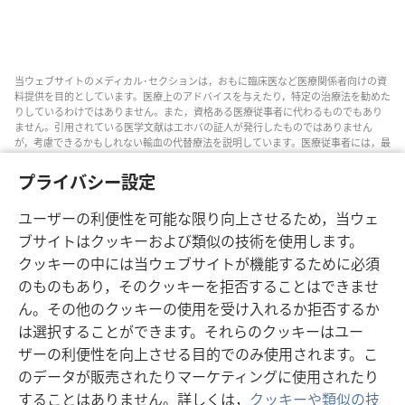
当ウェブサイトのメディカル･セクションは，おもに臨床医など医療関係者向けの資
料提供を目的としています。医療上のアドバイスを与えたり，特定の治療法を勧めた
りしているわけではありません。また，資格ある医療従事者に代わるものでもあり
ません。引用されている医学文献はエホバの証人が発行したものではありません
が，考慮できるかもしれない輸血の代替療法を説明しています。医療従事者には，最
新情報に通じるようにし，患者と治療の選択肢について話し合い，患者が自分の健
康状態，意思，価値観，信条に合った決定を下せるよう助ける責任があります。記
プライバシー設定
されている方法すべてがどの患者にも当てはまるとは限らず，患者によっては受け入
れられないものもあります。
ユーザーの利便性を可能な限り向上させるため，当ウェ
患者の皆さんへ: 自分の健康状態や治療法については，医師などの医療従事者のアド
ブサイトはクッキーおよび類似の技術を使用します。
バイスを求めるようにしてください。病気の疑いがあるなら，医師の診察を受けて
クッキーの中には当ウェブサイトが機能するために必須
ください。
のものもあり，そのクッキーを拒否することはできませ
このウェブサイトの利用は，当サイトの利用規約に準拠するものとします。
ん。その他のクッキーの使用を受け入れるか拒否するか
は選択することができます。それらのクッキーはユー
ザーの利便性を向上させる目的でのみ使用されます。こ
画面表示の設定
のデータが販売されたりマーケティングに使用されたり
することはありません。詳しくは，
クッキーや類似の技