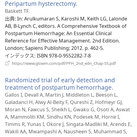
Peripartum hysterectomy.
（新
タ
ブ
し
Baskett TF.
で
い
出典
‎: In: Arulkumaran S, Karoshi M, Keith LG, Lalonde
開
タ
AB, B-Lynch C, editors. A Comprehensive Textbook of
く）
ブ
Postpartum Hemorrhage: An Essential Clinical
で
Reference for Effective Management. 2nd Edition.
開
London; Sapiens Publishing; 2012. p. 462-5.
く）
インデックス
‎: ISBN 978-0-9552282-7-8
（新
https://www.glowm.com/pdf/PPH_2nd_edn_Chap-55.pdf
し
い
Randomized trial of early detection and
タ
ブ
treatment of postpartum hemorrhage.
（新
で
し
Gallos I, Devall A, Martin J, Middleton L, Beeson L,
開
い
Galadanci H, Alwy Al-Beity F, Qureshi Z, Hofmeyr GJ,
く）
タ
Moran N, Fawcus S, Sheikh L, Gwako G, Osoti A, Aswat
ブ
A, Mammoliti KM, Sindhu KN, Podesek M, Horne I,
で
Timms R, Yunas I, Okore J, Singata-Madliki M, Arends E,
開
Wakili AA, Mwampashi A, Nausheen S, Muhammad S,