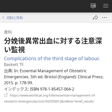
サ
メ
イ
ニ
内科と外科
ト
を
の
表
産科
言
示
分娩後異常出血に対する注意深
語
を
い監視
変
Complications of the third stage of labour.
（新
え
し
Baskett TF.
る
い
出典
‎: In: Essential Management of Obstetric
タ
Emergencies. 5th ed. Bristol (England): Clinical Press;
ブ
2015. p. 178-99.
で
インデックス
‎: ISBN 978-1-85457-064-2
開
https://www.worldcat.org/title/essential-management-of-
く）
（新
obstetric-emergencies/oclc/932593912&referer=brief_results
し
い