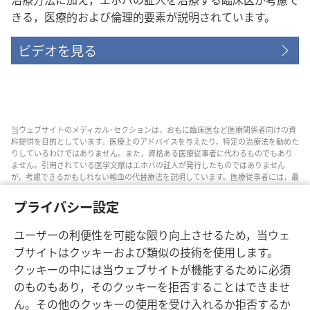
きる，医療的および倫理的要素が説明されています。
ビデオを見る
当ウェブサイトのメディカル･セクションは，おもに臨床医など医療関係者向けの資
料提供を目的としています。医療上のアドバイスを与えたり，特定の治療法を勧めた
りしているわけではありません。また，資格ある医療従事者に代わるものでもあり
ません。引用されている医学文献はエホバの証人が発行したものではありません
が，考慮できるかもしれない輸血の代替療法を説明しています。医療従事者には，最
新情報に通じるようにし，患者と治療の選択肢について話し合い，患者が自分の健
康状態，意思，価値観，信条に合った決定を下せるよう助ける責任があります。記
プライバシー設定
されている方法すべてがどの患者にも当てはまるとは限らず，患者によっては受け入
れられないものもあります。
ユーザーの利便性を可能な限り向上させるため，当ウェ
患者の皆さんへ: 自分の健康状態や治療法については，医師などの医療従事者のアド
ブサイトはクッキーおよび類似の技術を使用します。
バイスを求めるようにしてください。病気の疑いがあるなら，医師の診察を受けて
クッキーの中には当ウェブサイトが機能するために必須
ください。
のものもあり，そのクッキーを拒否することはできませ
このウェブサイトの利用は，当サイトの利用規約に準拠するものとします。
ん。その他のクッキーの使用を受け入れるか拒否するか