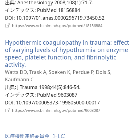
い
出典
‎: Anesthesiology 2008;108(1):71-7.
タ
インデックス
‎: PubMed 18156884
ブ
DOI
‎: 10.1097/01.anes.0000296719.73450.52
で
（新
https://www.ncbi.nlm.nih.gov/pubmed/18156884
開
し
い
く）
Hypothermic coagulopathy in trauma: effect
タ
ブ
of varying levels of hypothermia on enzyme
で
speed, platelet function, and fibrinolytic
開
activity.
（新
く）
し
Watts DD, Trask A, Soeken K, Perdue P, Dols S,
い
Kaufmann C
タ
出典
‎: J Trauma 1998;44(5):846-54.
ブ
インデックス
‎: PubMed 9603087
で
DOI
‎: 10.1097/00005373-199805000-00017
開
（新
https://www.ncbi.nlm.nih.gov/pubmed/9603087
く）
し
い
タ
ブ
医療機関連絡委員会（HLC）