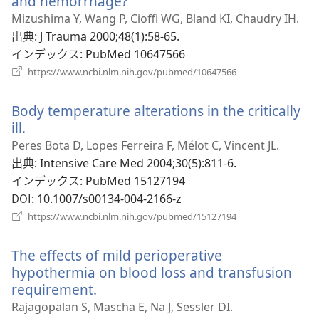
and hemorrhage?
（新
開
し
Mizushima Y, Wang P, Cioffi WG, Bland KI, Chaudry IH.
く）
い
出典
‎: J Trauma 2000;48(1):58-65.
タ
インデックス
‎: PubMed 10647566
ブ
（新
https://www.ncbi.nlm.nih.gov/pubmed/10647566
し
で
い
開
Body temperature alterations in the critically
タ
く）
ブ
ill.
（新
で
し
Peres Bota D, Lopes Ferreira F, Mélot C, Vincent JL.
開
い
出典
‎: Intensive Care Med 2004;30(5):811-6.
く）
タ
インデックス
‎: PubMed 15127194
ブ
DOI
‎: 10.1007/s00134-004-2166-z
で
（新
https://www.ncbi.nlm.nih.gov/pubmed/15127194
開
し
い
く）
The effects of mild perioperative
タ
ブ
hypothermia on blood loss and transfusion
で
requirement.
（新
開
し
Rajagopalan S, Mascha E, Na J, Sessler DI.
く）