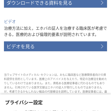
ダウンロードできる資料を見る
ビデオ
治療方法に加え，エホバの証人を治療する臨床医が考慮で
きる，医療的および倫理的要素が説明されています。
ビデオを見る
当ウェブサイトのメディカル･セクションは，おもに臨床医など医療関係者向けの資
料提供を目的としています。医療上のアドバイスを与えたり，特定の治療法を勧めた
りしているわけではありません。また，資格ある医療従事者に代わるものでもあり
ません。引用されている医学文献はエホバの証人が発行したものではありません
が，考慮できるかもしれない輸血の代替療法を説明しています。医療従事者には，最
新情報に通じるようにし，患者と治療の選択肢について話し合い，患者が自分の健
康状態，意思，価値観，信条に合った決定を下せるよう助ける責任があります。記
プライバシー設定
されている方法すべてがどの患者にも当てはまるとは限らず，患者によっては受け入
れられないものもあります。