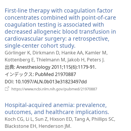
開
い
く）
First-line therapy with coagulation factor
タ
ブ
concentrates combined with point-of-care
で
coagulation testing is associated with
開
decreased allogeneic blood transfusion in
く）
cardiovascular surgery: a retrospective,
single-center cohort study.
（新
し
Görlinger K, Dirkmann D, Hanke AA, Kamler M,
い
Kottenberg E, Thielmann M, Jakob H, Peters J.
タ
出典
‎: Anesthesiology 2011;115(6):1179-91.
ブ
インデックス
‎: PubMed 21970887
で
DOI
‎: 10.1097/ALN.0b013e31823497dd
開
（新
https://www.ncbi.nlm.nih.gov/pubmed/21970887
く）
し
い
Hospital-acquired anemia: prevalence,
タ
ブ
outcomes, and healthcare implications.
（新
で
し
Koch CG, Li L, Sun Z, Hixson ED, Tang A, Phillips SC,
開
い
Blackstone EH, Henderson JM.
く）