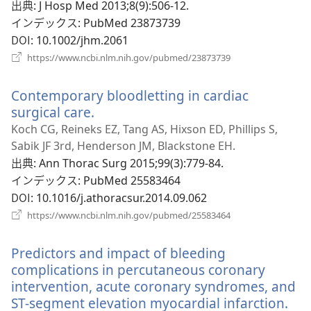
タ
出典
‎: J Hosp Med 2013;8(9):506-12.
ブ
インデックス
‎: PubMed 23873739
で
DOI
‎: 10.1002/jhm.2061
開
（新
https://www.ncbi.nlm.nih.gov/pubmed/23873739
し
く）
い
Contemporary bloodletting in cardiac
タ
ブ
surgical care.
（新
で
し
Koch CG, Reineks EZ, Tang AS, Hixson ED, Phillips S,
開
い
Sabik JF 3rd, Henderson JM, Blackstone EH.
く）
タ
出典
‎: Ann Thorac Surg 2015;99(3):779-84.
ブ
インデックス
‎: PubMed 25583464
で
DOI
‎: 10.1016/j.athoracsur.2014.09.062
開
（新
https://www.ncbi.nlm.nih.gov/pubmed/25583464
く）
し
い
Predictors and impact of bleeding
タ
ブ
complications in percutaneous coronary
で
intervention, acute coronary syndromes, and
開
ST-segment elevation myocardial infarction.
（
く）