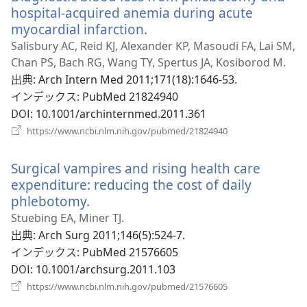
ブ
hospital-acquired anemia during acute
で
myocardial infarction.
（新
開
し
Salisbury AC, Reid KJ, Alexander KP, Masoudi FA, Lai SM,
く）
い
Chan PS, Bach RG, Wang TY, Spertus JA, Kosiborod M.
タ
出典
‎: Arch Intern Med 2011;171(18):1646-53.
ブ
インデックス
‎: PubMed 21824940
で
DOI
‎: 10.1001/archinternmed.2011.361
開
（新
https://www.ncbi.nlm.nih.gov/pubmed/21824940
く）
し
い
Surgical vampires and rising health care
タ
ブ
expenditure: reducing the cost of daily
で
phlebotomy.
（新
開
し
Stuebing EA, Miner TJ.
く）
い
出典
‎: Arch Surg 2011;146(5):524-7.
タ
インデックス
‎: PubMed 21576605
ブ
DOI
‎: 10.1001/archsurg.2011.103
で
（新
https://www.ncbi.nlm.nih.gov/pubmed/21576605
開
し