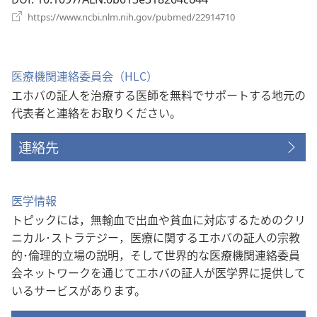
開
（新
https://www.ncbi.nlm.nih.gov/pubmed/22914710
し
く）
い
タ
ブ
医療機関連絡委員会（HLC）
で
エホバの証人を治療する医師を無料でサポートする地元の
開
く）
代表者と連絡をお取りください。
連絡先
医学情報
トピックには，無輸血で出血や貧血に対応するためのクリ
ニカル･ストラテジー，医療に関するエホバの証人の宗教
的･倫理的立場の説明，そして世界的な医療機関連絡委員
会ネットワークを通じてエホバの証人が医学界に提供して
いるサービスがあります。