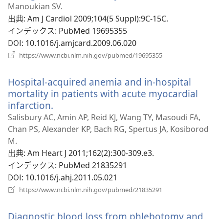
し
Manoukian SV.
い
出典
‎: Am J Cardiol 2009;104(5 Suppl):9C-15C.
タ
インデックス
‎: PubMed 19695355
ブ
DOI
‎: 10.1016/j.amjcard.2009.06.020
で
（新
https://www.ncbi.nlm.nih.gov/pubmed/19695355
し
開
い
く
Hospital-acquired anemia and in-hospital
タ
ブ
mortality in patients with acute myocardial
で
infarction.
（新
開
し
Salisbury AC, Amin AP, Reid KJ, Wang TY, Masoudi FA,
く）
い
Chan PS, Alexander KP, Bach RG, Spertus JA, Kosiborod
タ
M.
ブ
出典
‎: Am Heart J 2011;162(2):300-309.e3.
で
インデックス
‎: PubMed 21835291
開
DOI
‎: 10.1016/j.ahj.2011.05.021
く）
（新
https://www.ncbi.nlm.nih.gov/pubmed/21835291
し
い
Diagnostic blood loss from phlebotomy and
タ