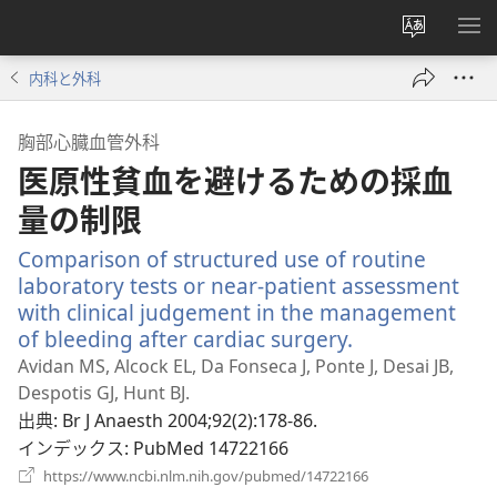
サ
メ
イ
ニ
内科と外科
ト
を
の
表
胸部心臓血管外科
言
示
医原性貧血を避けるための採血
語
を
量の制限
変
Comparison of structured use of routine
え
laboratory tests or near-patient assessment
る
with clinical judgement in the management
of bleeding after cardiac surgery.
（新
し
Avidan MS, Alcock EL, Da Fonseca J, Ponte J, Desai JB,
い
Despotis GJ, Hunt BJ.
タ
出典
‎: Br J Anaesth 2004;92(2):178-86.
ブ
インデックス
‎: PubMed 14722166
で
（新
https://www.ncbi.nlm.nih.gov/pubmed/14722166
し