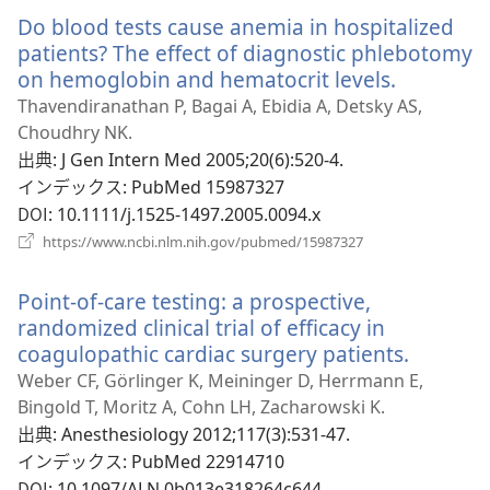
い
く）
Do blood tests cause anemia in hospitalized
タ
ブ
patients? The effect of diagnostic phlebotomy
で
on hemoglobin and hematocrit levels.
（新
開
し
Thavendiranathan P, Bagai A, Ebidia A, Detsky AS,
く）
い
Choudhry NK.
タ
出典
‎: J Gen Intern Med 2005;20(6):520-4.
ブ
インデックス
‎: PubMed 15987327
で
DOI
‎: 10.1111/j.1525-1497.2005.0094.x
開
（新
https://www.ncbi.nlm.nih.gov/pubmed/15987327
し
く）
い
Point-of-care testing: a prospective,
タ
ブ
randomized clinical trial of efficacy in
で
coagulopathic cardiac surgery patients.
（新
開
し
Weber CF, Görlinger K, Meininger D, Herrmann E,
く）
い
Bingold T, Moritz A, Cohn LH, Zacharowski K.
タ
出典
‎: Anesthesiology 2012;117(3):531-47.
ブ
インデックス
‎: PubMed 22914710
で
DOI
‎: 10.1097/ALN.0b013e318264c644