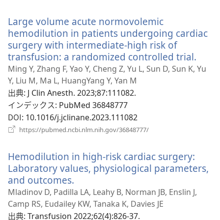
し
く
い
Large volume acute normovolemic
タ
ブ
hemodilution in patients undergoing cardiac
で
surgery with intermediate-high risk of
開
transfusion: a randomized controlled trial.
（新
く）
し
Ming Y, Zhang F, Yao Y, Cheng Z, Yu L, Sun D, Sun K, Yu
い
Y, Liu M, Ma L, HuangYang Y, Yan M
タ
出典
‎: J Clin Anesth. 2023;87:111082.
ブ
インデックス
‎: PubMed 36848777
で
DOI
‎: 10.1016/j.jclinane.2023.111082
開
（新
https://pubmed.ncbi.nlm.nih.gov/36848777/
し
く）
い
Hemodilution in high-risk cardiac surgery:
タ
ブ
Laboratory values, physiological parameters,
で
and outcomes.
（新
開
し
Mladinov D, Padilla LA, Leahy B, Norman JB, Enslin J,
く）
い
Camp RS, Eudailey KW, Tanaka K, Davies JE
タ
出典
‎: Transfusion 2022;62(4):826-37.