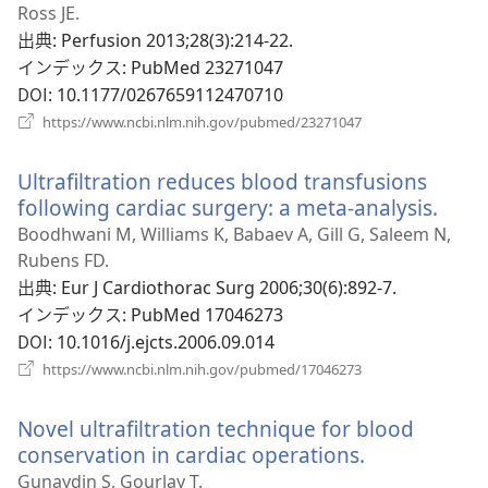
い
Ross JE.
タ
出典
‎: Perfusion 2013;28(3):214-22.
ブ
インデックス
‎: PubMed 23271047
で
DOI
‎: 10.1177/0267659112470710
開
（新
https://www.ncbi.nlm.nih.gov/pubmed/23271047
く）
し
い
Ultrafiltration reduces blood transfusions
タ
ブ
following cardiac surgery: a meta-analysis.
（新
で
し
Boodhwani M, Williams K, Babaev A, Gill G, Saleem N,
開
い
Rubens FD.
く）
タ
出典
‎: Eur J Cardiothorac Surg 2006;30(6):892-7.
ブ
インデックス
‎: PubMed 17046273
で
DOI
‎: 10.1016/j.ejcts.2006.09.014
開
（新
https://www.ncbi.nlm.nih.gov/pubmed/17046273
し
く）
い
Novel ultrafiltration technique for blood
タ
ブ
conservation in cardiac operations.
（新
で
し
Gunaydin S, Gourlay T.