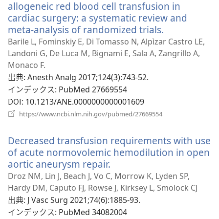
allogeneic red blood cell transfusion in
cardiac surgery: a systematic review and
meta-analysis of randomized trials.
（新
し
Barile L, Fominskiy E, Di Tomasso N, Alpìzar Castro LE,
い
Landoni G, De Luca M, Bignami E, Sala A, Zangrillo A,
タ
Monaco F.
ブ
出典
‎: Anesth Analg 2017;124(3):743-52.
で
インデックス
‎: PubMed 27669554
開
DOI
‎: 10.1213/ANE.0000000000001609
く）
（新
https://www.ncbi.nlm.nih.gov/pubmed/27669554
し
い
Decreased transfusion requirements with use
タ
ブ
of acute normovolemic hemodilution in open
で
aortic aneurysm repair.
（新
開
し
Droz NM, Lin J, Beach J, Vo C, Morrow K, Lyden SP,
く）
い
Hardy DM, Caputo FJ, Rowse J, Kirksey L, Smolock CJ
タ
出典
‎: J Vasc Surg 2021;74(6):1885-93.
ブ
インデックス
‎: PubMed 34082004