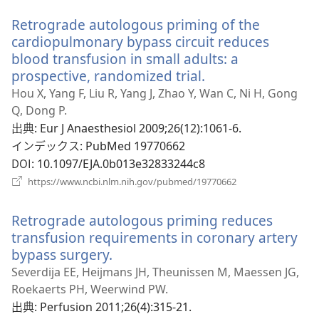
い
Retrograde autologous priming of the
タ
ブ
cardiopulmonary bypass circuit reduces
で
blood transfusion in small adults: a
開
prospective, randomized trial.
（新
く）
し
Hou X, Yang F, Liu R, Yang J, Zhao Y, Wan C, Ni H, Gong
い
Q, Dong P.
タ
出典
‎: Eur J Anaesthesiol 2009;26(12):1061-6.
ブ
インデックス
‎: PubMed 19770662
で
DOI
‎: 10.1097/EJA.0b013e32833244c8
開
（新
https://www.ncbi.nlm.nih.gov/pubmed/19770662
く）
し
い
Retrograde autologous priming reduces
タ
ブ
transfusion requirements in coronary artery
で
bypass surgery.
（新
開
し
Severdija EE, Heijmans JH, Theunissen M, Maessen JG,
く）
い
Roekaerts PH, Weerwind PW.
タ
出典
‎: Perfusion 2011;26(4):315-21.