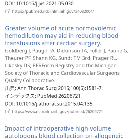
で
DOI
‎: 10.1016/j.jvs.2021.05.030
開
（新
https://pubmed.ncbi.nlm.nih.gov/34082004/
く）
し
い
Greater volume of acute normovolemic
タ
ブ
hemodilution may aid in reducing blood
で
transfusions after cardiac surgery.
（新
開
し
Goldberg J, Paugh TA, Dickinson TA, Fuller J, Paone G,
く）
い
Theurer PF, Shann KG, Sundt TM 3rd, Prager RL,
タ
Likosky DS; PERForm Registry and the Michigan
ブ
Society of Thoracic and Cardiovascular Surgeons
で
Quality Collaborative.
開
出典
‎: Ann Thorac Surg 2015;100(5):1581-7.
く）
インデックス
‎: PubMed 26206721
DOI
‎: 10.1016/j.athoracsur.2015.04.135
（新
https://www.ncbi.nlm.nih.gov/pubmed/26206721
し
い
Impact of intraoperative high-volume
タ
ブ
autologous blood collection on allogeneic