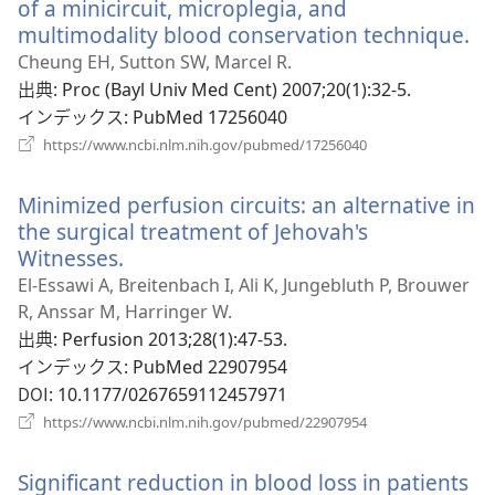
of a minicircuit, microplegia, and
開
multimodality blood conservation technique.
（
く）
し
Cheung EH, Sutton SW, Marcel R.
い
出典
‎: Proc (Bayl Univ Med Cent) 2007;20(1):32-5.
タ
インデックス
‎: PubMed 17256040
ブ
（新
https://www.ncbi.nlm.nih.gov/pubmed/17256040
し
で
い
開
Minimized perfusion circuits: an alternative in
タ
く
ブ
the surgical treatment of Jehovah's
で
Witnesses.
（新
開
し
El-Essawi A, Breitenbach I, Ali K, Jungebluth P, Brouwer
く）
い
R, Anssar M, Harringer W.
タ
出典
‎: Perfusion 2013;28(1):47-53.
ブ
インデックス
‎: PubMed 22907954
で
DOI
‎: 10.1177/0267659112457971
開
（新
https://www.ncbi.nlm.nih.gov/pubmed/22907954
く）
し
い
Significant reduction in blood loss in patients
タ