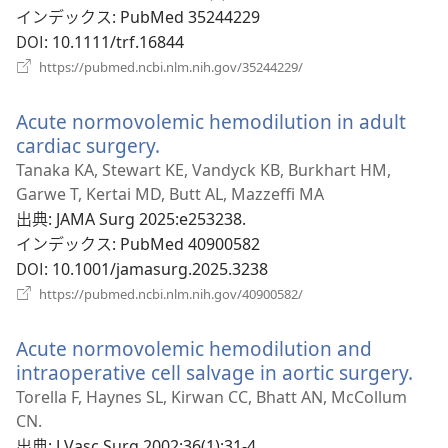
ブ
インデックス
‎: PubMed 35244229
で
DOI
‎: 10.1111/trf.16844
開
（新
https://pubmed.ncbi.nlm.nih.gov/35244229/
く）
し
い
Acute normovolemic hemodilution in adult
タ
ブ
cardiac surgery.
（新
で
し
Tanaka KA, Stewart KE, Vandyck KB, Burkhart HM,
開
い
Garwe T, Kertai MD, Butt AL, Mazzeffi MA
く）
タ
出典
‎: JAMA Surg 2025:e253238.
ブ
インデックス
‎: PubMed 40900582
で
DOI
‎: 10.1001/jamasurg.2025.3238
開
（新
https://pubmed.ncbi.nlm.nih.gov/40900582/
く）
し
い
Acute normovolemic hemodilution and
タ
ブ
intraoperative cell salvage in aortic surgery.
（
で
し
Torella F, Haynes SL, Kirwan CC, Bhatt AN, McCollum
開
い
CN.
く）
タ
出典
‎: J Vasc Surg 2002;36(1):31-4.