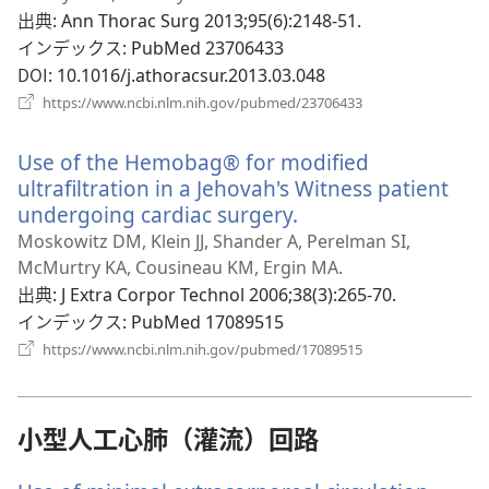
開
い
出典
‎: Ann Thorac Surg 2013;95(6):2148-51.
く）
タ
インデックス
‎: PubMed 23706433
ブ
DOI
‎: 10.1016/j.athoracsur.2013.03.048
で
（新
https://www.ncbi.nlm.nih.gov/pubmed/23706433
し
開
い
く）
Use of the Hemobag® for modified
タ
ブ
ultrafiltration in a Jehovah's Witness patient
で
undergoing cardiac surgery.
（新
開
し
Moskowitz DM, Klein JJ, Shander A, Perelman SI,
く）
い
McMurtry KA, Cousineau KM, Ergin MA.
タ
出典
‎: J Extra Corpor Technol 2006;38(3):265-70.
ブ
インデックス
‎: PubMed 17089515
で
（新
https://www.ncbi.nlm.nih.gov/pubmed/17089515
し
開
い
く）
タ
ブ
小型人工心肺（灌流）回路
で
開