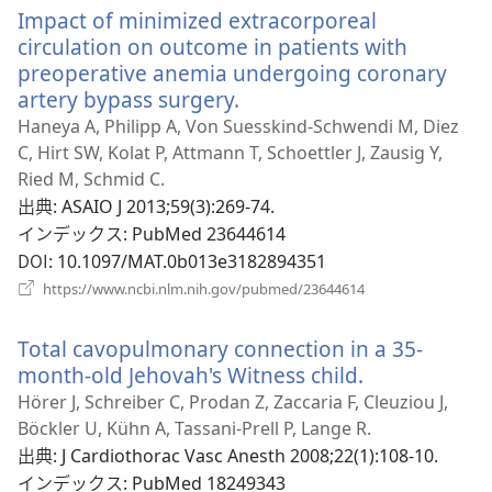
く）
Impact of minimized extracorporeal
タ
ブ
circulation on outcome in patients with
で
preoperative anemia undergoing coronary
開
artery bypass surgery.
（新
く）
し
Haneya A, Philipp A, Von Suesskind-Schwendi M, Diez
い
C, Hirt SW, Kolat P, Attmann T, Schoettler J, Zausig Y,
タ
Ried M, Schmid C.
ブ
出典
‎: ASAIO J 2013;59(3):269-74.
で
インデックス
‎: PubMed 23644614
開
DOI
‎: 10.1097/MAT.0b013e3182894351
く）
（新
https://www.ncbi.nlm.nih.gov/pubmed/23644614
し
い
Total cavopulmonary connection in a 35-
タ
ブ
month-old Jehovah's Witness child.
（新
で
し
Hörer J, Schreiber C, Prodan Z, Zaccaria F, Cleuziou J,
開
い
Böckler U, Kühn A, Tassani-Prell P, Lange R.
く）
タ
出典
‎: J Cardiothorac Vasc Anesth 2008;22(1):108-10.
ブ
インデックス
‎: PubMed 18249343