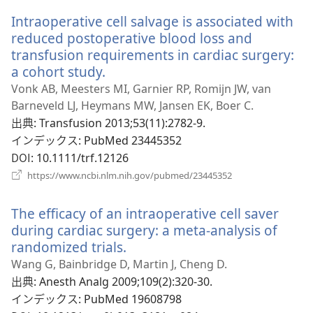
い
く）
Intraoperative cell salvage is associated with
タ
ブ
reduced postoperative blood loss and
で
transfusion requirements in cardiac surgery:
開
a cohort study.
（新
く）
し
Vonk AB, Meesters MI, Garnier RP, Romijn JW, van
い
Barneveld LJ, Heymans MW, Jansen EK, Boer C.
タ
出典
‎: Transfusion 2013;53(11):2782-9.
ブ
インデックス
‎: PubMed 23445352
で
DOI
‎: 10.1111/trf.12126
開
（新
https://www.ncbi.nlm.nih.gov/pubmed/23445352
く）
し
い
The efficacy of an intraoperative cell saver
タ
ブ
during cardiac surgery: a meta-analysis of
で
randomized trials.
（新
開
し
Wang G, Bainbridge D, Martin J, Cheng D.
く）
い
出典
‎: Anesth Analg 2009;109(2):320-30.
タ
インデックス
‎: PubMed 19608798