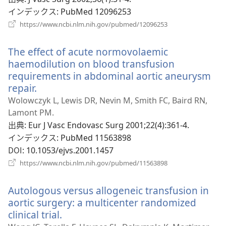
ブ
インデックス
‎: PubMed 12096253
で
（新
https://www.ncbi.nlm.nih.gov/pubmed/12096253
し
開
い
く
The effect of acute normovolaemic
タ
ブ
haemodilution on blood transfusion
で
requirements in abdominal aortic aneurysm
開
repair.
（新
く）
し
Wolowczyk L, Lewis DR, Nevin M, Smith FC, Baird RN,
い
Lamont PM.
タ
出典
‎: Eur J Vasc Endovasc Surg 2001;22(4):361-4.
ブ
インデックス
‎: PubMed 11563898
で
DOI
‎: 10.1053/ejvs.2001.1457
開
（新
https://www.ncbi.nlm.nih.gov/pubmed/11563898
く）
し
い
Autologous versus allogeneic transfusion in
タ
ブ
aortic surgery: a multicenter randomized
で
clinical trial.
（新
開