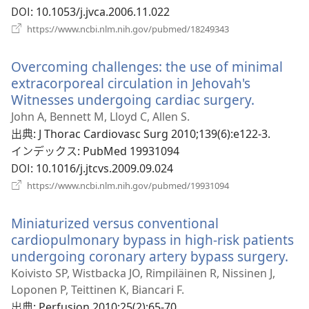
で
DOI
‎: 10.1053/j.jvca.2006.11.022
開
（新
https://www.ncbi.nlm.nih.gov/pubmed/18249343
く）
し
い
Overcoming challenges: the use of minimal
タ
ブ
extracorporeal circulation in Jehovah's
で
Witnesses undergoing cardiac surgery.
（新
開
し
John A, Bennett M, Lloyd C, Allen S.
く）
い
出典
‎: J Thorac Cardiovasc Surg 2010;139(6):e122-3.
タ
インデックス
‎: PubMed 19931094
ブ
DOI
‎: 10.1016/j.jtcvs.2009.09.024
で
（新
https://www.ncbi.nlm.nih.gov/pubmed/19931094
し
開
い
く）
Miniaturized versus conventional
タ
ブ
cardiopulmonary bypass in high-risk patients
で
undergoing coronary artery bypass surgery.
（
開
し
Koivisto SP, Wistbacka JO, Rimpiläinen R, Nissinen J,
く）
い
Loponen P, Teittinen K, Biancari F.
タ
出典
‎: Perfusion 2010;25(2):65-70.