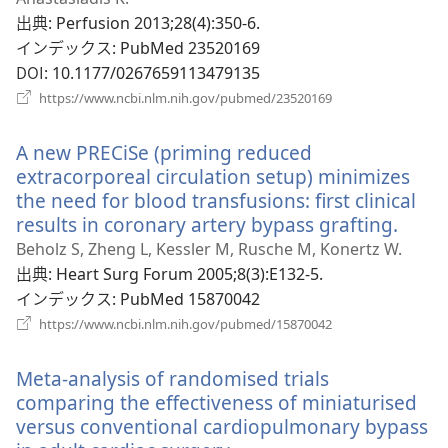
ブ
出典
‎: Perfusion 2013;28(4):350-6.
で
インデックス
‎: PubMed 23520169
開
DOI
‎: 10.1177/0267659113479135
く）
（新
https://www.ncbi.nlm.nih.gov/pubmed/23520169
し
い
A new PRECiSe (priming reduced
タ
ブ
extracorporeal circulation setup) minimizes
で
the need for blood transfusions: first clinical
開
results in coronary artery bypass grafting.
（新
く）
し
Beholz S, Zheng L, Kessler M, Rusche M, Konertz W.
い
出典
‎: Heart Surg Forum 2005;8(3):E132-5.
タ
インデックス
‎: PubMed 15870042
ブ
（新
https://www.ncbi.nlm.nih.gov/pubmed/15870042
し
で
い
開
Meta-analysis of randomised trials
タ
く）
ブ
comparing the effectiveness of miniaturised
で
versus conventional cardiopulmonary bypass
開