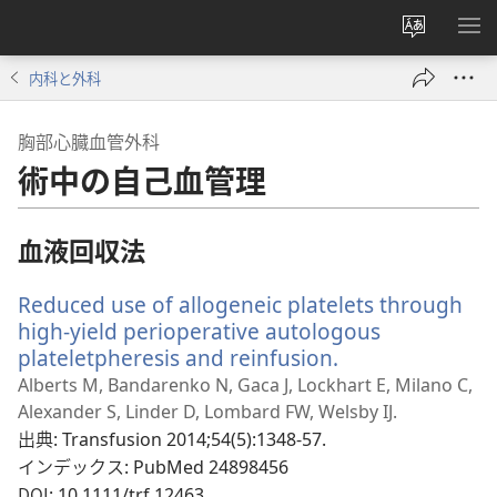
サ
メ
イ
ニ
内科と外科
ト
を
の
表
胸部心臓血管外科
言
示
術中の自己血管理
語
を
変
血液回収法
え
る
Reduced use of allogeneic platelets through
high-yield perioperative autologous
plateletpheresis and reinfusion.
（新
し
Alberts M, Bandarenko N, Gaca J, Lockhart E, Milano C,
い
Alexander S, Linder D, Lombard FW, Welsby IJ.
タ
出典
‎: Transfusion 2014;54(5):1348-57.
ブ
インデックス
‎: PubMed 24898456
で
DOI
‎: 10.1111/trf.12463