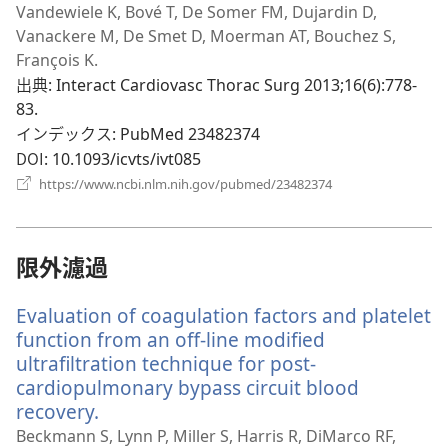
し
Vandewiele K, Bové T, De Somer FM, Dujardin D,
く）
い
Vanackere M, De Smet D, Moerman AT, Bouchez S,
タ
François K.
ブ
出典
‎: Interact Cardiovasc Thorac Surg 2013;16(6):778-
で
83.
開
インデックス
‎: PubMed 23482374
く）
DOI
‎: 10.1093/icvts/ivt085
（新
https://www.ncbi.nlm.nih.gov/pubmed/23482374
し
い
タ
ブ
限外濾過
で
開
Evaluation of coagulation factors and platelet
く）
function from an off-line modified
ultrafiltration technique for post-
cardiopulmonary bypass circuit blood
recovery.
（新
し
Beckmann S, Lynn P, Miller S, Harris R, DiMarco RF,