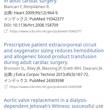
in adult cardiac surgery.
（新
く）
し
Biancari F, Rimpiläinen R.
い
出典
‎: Heart 2009;95(12):964-9.
タ
インデックス
‎: PubMed 19342377
ブ
DOI
‎: 10.1136/hrt.2008.158709
で
（新
https://www.ncbi.nlm.nih.gov/pubmed/19342377
開
し
い
く）
Prescriptive patient extracorporeal circuit
タ
ブ
and oxygenator sizing reduces hemodilution
で
and allogeneic blood product transfusion
開
during adult cardiac surgery.
（新
く）
し
Bronson SL, Riley JB, Blessing JP, Ereth MH, Dearani JA.
い
出典
‎: J Extra Corpor Technol 2013;45(3):167-72.
タ
インデックス
‎: PubMed 24303598
ブ
（新
https://www.ncbi.nlm.nih.gov/pubmed/24303598
し
で
い
開
Aortic valve replacement in a dialysis-
タ
く）
ブ
dependent Jehovah's Witness: successful use
で