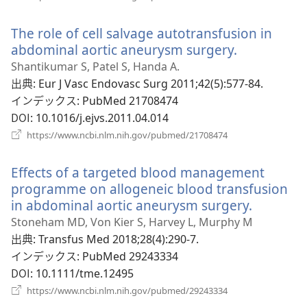
く）
し
い
The role of cell salvage autotransfusion in
タ
ブ
abdominal aortic aneurysm surgery.
（新
で
し
Shantikumar S, Patel S, Handa A.
開
い
出典
‎: Eur J Vasc Endovasc Surg 2011;42(5):577-84.
く）
タ
インデックス
‎: PubMed 21708474
ブ
DOI
‎: 10.1016/j.ejvs.2011.04.014
で
（新
https://www.ncbi.nlm.nih.gov/pubmed/21708474
し
開
い
く）
Effects of a targeted blood management
タ
ブ
programme on allogeneic blood transfusion
で
in abdominal aortic aneurysm surgery.
（新
開
し
Stoneham MD, Von Kier S, Harvey L, Murphy M
く）
い
出典
‎: Transfus Med 2018;28(4):290-7.
タ
インデックス
‎: PubMed 29243334
ブ
DOI
‎: 10.1111/tme.12495
で
（新
https://www.ncbi.nlm.nih.gov/pubmed/29243334
し
開