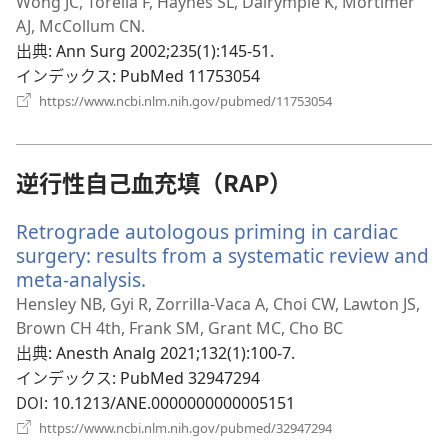
し
Wong JC, Torella F, Haynes SL, Dalrymple K, Mortimer
く）
い
AJ, McCollum CN.
タ
出典
‎: Ann Surg 2002;235(1):145-51.
ブ
インデックス
‎: PubMed 11753054
で
（新
https://www.ncbi.nlm.nih.gov/pubmed/11753054
し
開
い
く）
タ
ブ
逆行性自己血充填（RAP）
で
開
Retrograde autologous priming in cardiac
く）
surgery: results from a systematic review and
meta-analysis.
（新
し
Hensley NB, Gyi R, Zorrilla-Vaca A, Choi CW, Lawton JS,
い
Brown CH 4th, Frank SM, Grant MC, Cho BC
タ
出典
‎: Anesth Analg 2021;132(1):100-7.
ブ
インデックス
‎: PubMed 32947294
で
DOI
‎: 10.1213/ANE.0000000000005151
開
（新
https://www.ncbi.nlm.nih.gov/pubmed/32947294
く）
し