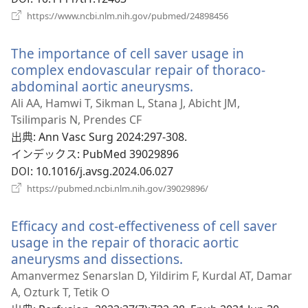
開
（新
https://www.ncbi.nlm.nih.gov/pubmed/24898456
く）
し
い
The importance of cell saver usage in
タ
ブ
complex endovascular repair of thoraco-
で
abdominal aortic aneurysms.
（新
開
し
Ali AA, Hamwi T, Sikman L, Stana J, Abicht JM,
く）
い
Tsilimparis N, Prendes CF
タ
出典
‎: Ann Vasc Surg 2024:297-308.
ブ
インデックス
‎: PubMed 39029896
で
DOI
‎: 10.1016/j.avsg.2024.06.027
開
（新
https://pubmed.ncbi.nlm.nih.gov/39029896/
く）
し
い
Efficacy and cost-effectiveness of cell saver
タ
ブ
usage in the repair of thoracic aortic
で
aneurysms and dissections.
（新
開
し
Amanvermez Senarslan D, Yildirim F, Kurdal AT, Damar
く）
い
A, Ozturk T, Tetik O