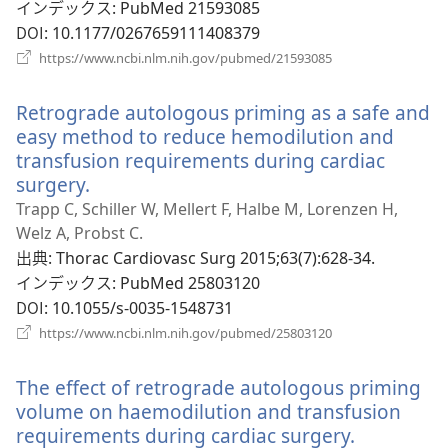
ブ
インデックス
‎: PubMed 21593085
で
DOI
‎: 10.1177/0267659111408379
開
（新
https://www.ncbi.nlm.nih.gov/pubmed/21593085
く）
し
い
Retrograde autologous priming as a safe and
タ
ブ
easy method to reduce hemodilution and
で
transfusion requirements during cardiac
開
surgery.
（新
く）
し
Trapp C, Schiller W, Mellert F, Halbe M, Lorenzen H,
い
Welz A, Probst C.
タ
出典
‎: Thorac Cardiovasc Surg 2015;63(7):628-34.
ブ
インデックス
‎: PubMed 25803120
で
DOI
‎: 10.1055/s-0035-1548731
開
（新
https://www.ncbi.nlm.nih.gov/pubmed/25803120
く）
し
い
The effect of retrograde autologous priming
タ
ブ
volume on haemodilution and transfusion
で
requirements during cardiac surgery.
（新
開