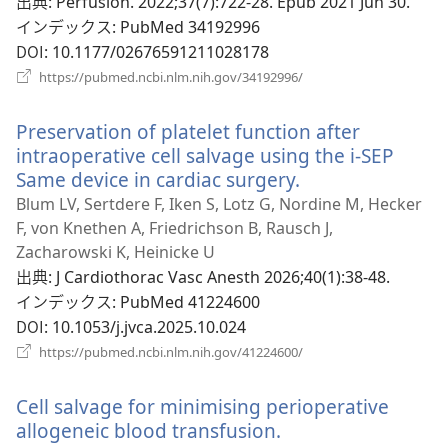
タ
出典
‎: Perfusion. 2022;37(7):722-28. Epub 2021 Jun 30.
ブ
インデックス
‎: PubMed 34192996
で
DOI
‎: 10.1177/02676591211028178
開
（新
https://pubmed.ncbi.nlm.nih.gov/34192996/
く）
し
い
Preservation of platelet function after
タ
ブ
intraoperative cell salvage using the i-SEP
で
Same device in cardiac surgery.
（新
開
し
Blum LV, Sertdere F, Iken S, Lotz G, Nordine M, Hecker
く）
い
F, von Knethen A, Friedrichson B, Rausch J,
タ
Zacharowski K, Heinicke U
ブ
出典
‎: J Cardiothorac Vasc Anesth 2026;40(1):38-48.
で
インデックス
‎: PubMed 41224600
開
DOI
‎: 10.1053/j.jvca.2025.10.024
く）
（新
https://pubmed.ncbi.nlm.nih.gov/41224600/
し
い
Cell salvage for minimising perioperative
タ
ブ
allogeneic blood transfusion.
（新
で