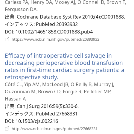
し
Carless PA, Henry DA, Moxey AJ, O'Connell D, Brown T,
開
い
Fergusson DA.
く）
タ
出典
‎: Cochrane Database Syst Rev 2010;(4):CD001888.
ブ
インデックス
‎: PubMed 20393932
で
DOI
‎: 10.1002/14651858.CD001888.pub4
開
（新
https://www.ncbi.nlm.nih.gov/pubmed/20393932
く）
し
い
Efficacy of intraoperative cell salvage in
タ
ブ
decreasing perioperative blood transfusion
で
rates in first-time cardiac surgery patients: a
開
retrospective study.
（新
く）
し
Côté CL, Yip AM, MacLeod JB, O'Reilly B, Murray J,
い
Ouzounian M, Brown CD, Forgie R, Pelletier MP,
タ
Hassan A
ブ
出典
‎: Can J Surg 2016;59(5):330-6.
で
インデックス
‎: PubMed 27668331
開
DOI
‎: 10.1503/cjs.002216
く）
（新
http://www.ncbi.nlm.nih.gov/pubmed/27668331
し