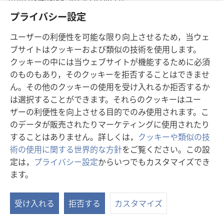
い
出典
‎: Perfusion 2012;27(1):83-9.
タ
インデックス
‎: PubMed 21987667
プライバシー設定
ブ
DOI
‎: 10.1177/0267659111424636
で
ユーザーの利便性を可能な限り向上させるため，当ウェ
（新
https://www.ncbi.nlm.nih.gov/pubmed/21987667
開
し
ブサイトはクッキーおよび類似の技術を使用します。
い
く）
クッキーの中には当ウェブサイトが機能するために必須
Perfusion approaches to blood conservation.
（
タ
のものもあり，そのクッキーを拒否することはできませ
ブ
し
McKay C.
で
ん。その他のクッキーの使用を受け入れるか拒否するか
い
出典
‎: Semin Cardiothorac Vasc Anesth 2007;11(4):252-
開
は選択することができます。それらのクッキーはユー
タ
5.
く）
ザーの利便性を向上させる目的でのみ使用されます。こ
ブ
インデックス
‎: PubMed 18270187
のデータが販売されたりマーケティングに使用されたり
で
DOI
‎: 10.1177/1089253207311158
することはありません。詳しくは，
クッキーや類似の技
開
（新
https://www.ncbi.nlm.nih.gov/pubmed/18270187
術の使用に関する世界的な方針
をご覧ください。この設
し
く
い
定は，
プライバシー設定
からいつでもカスタマイズでき
Minimized extracorporeal circulation system
タ
ます。
ブ
in coronary artery bypass surgery: a 10-year
で
single-center experience with 2243 patients.
（
開
受け入れる
拒否する
カスタマイズ
し
Puehler T, Haneya A, Philipp A, Zausig YA, Kobuch R,
く）
い
Diez C, Birnbaum DE, Schmid C.