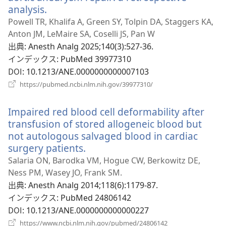
開
analysis.
（新
く）
し
Powell TR, Khalifa A, Green SY, Tolpin DA, Staggers KA,
い
Anton JM, LeMaire SA, Coselli JS, Pan W
タ
出典
‎: Anesth Analg 2025;140(3):527-36.
ブ
インデックス
‎: PubMed 39977310
で
DOI
‎: 10.1213/ANE.0000000000007103
開
（新
https://pubmed.ncbi.nlm.nih.gov/39977310/
く）
し
い
Impaired red blood cell deformability after
タ
ブ
transfusion of stored allogeneic blood but
で
not autologous salvaged blood in cardiac
開
surgery patients.
（新
く）
し
Salaria ON, Barodka VM, Hogue CW, Berkowitz DE,
い
Ness PM, Wasey JO, Frank SM.
タ
出典
‎: Anesth Analg 2014;118(6):1179-87.
ブ
インデックス
‎: PubMed 24806142
で
DOI
‎: 10.1213/ANE.0000000000000227
開
（新
https://www.ncbi.nlm.nih.gov/pubmed/24806142