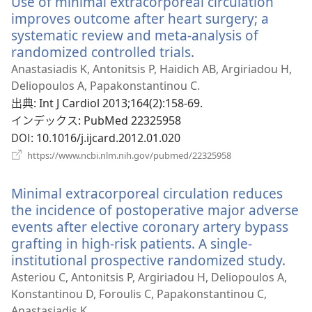
Use of minimal extracorporeal circulation
く）
improves outcome after heart surgery; a
systematic review and meta-analysis of
randomized controlled trials.
（新
し
Anastasiadis K, Antonitsis P, Haidich AB, Argiriadou H,
い
Deliopoulos A, Papakonstantinou C.
タ
出典
‎: Int J Cardiol 2013;164(2):158-69.
ブ
インデックス
‎: PubMed 22325958
で
DOI
‎: 10.1016/j.ijcard.2012.01.020
開
（新
https://www.ncbi.nlm.nih.gov/pubmed/22325958
く）
し
い
Minimal extracorporeal circulation reduces
タ
ブ
the incidence of postoperative major adverse
で
events after elective coronary artery bypass
開
grafting in high-risk patients. A single-
く）
institutional prospective randomized study.
（新
し
Asteriou C, Antonitsis P, Argiriadou H, Deliopoulos A,
い
Konstantinou D, Foroulis C, Papakonstantinou C,
タ
Anastasiadis K.