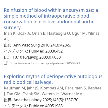
し
開
い
く）
Reinfusion of blood within aneurysm sac: a
タ
ブ
simple method of intraoperative blood
で
conservation in elective abdominal aortic
開
surgery.
（新
く）
し
Inan K, Ucak A, Onan B, Hastaoglu O, Ugur M, Yilmaz
い
AT.
タ
出典
‎: Ann Vasc Surg 2010;24(3):423-5.
ブ
インデックス
‎: PubMed 20036492
で
DOI
‎: 10.1016/j.avsg.2009.07.033
開
（新
https://www.ncbi.nlm.nih.gov/pubmed/20036492
く）
し
い
Exploring myths of perioperative autologous
タ
ブ
red blood cell salvage.
（新
で
し
Kaufman M, Jahr JS, Klompas AM, Perelman S, Raphael
開
い
J, Tan GM, Frank SM, Waters JH, Warner MA
く）
タ
出典
‎: Anesthesiology 2025;143(5):1357-70.
ブ
インデックス
‎: PubMed 40951985