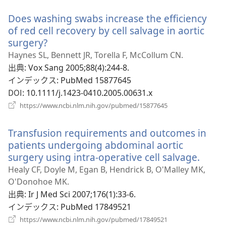
い
Does washing swabs increase the efficiency
タ
ブ
of red cell recovery by cell salvage in aortic
で
surgery?
（新
開
し
Haynes SL, Bennett JR, Torella F, McCollum CN.
く）
い
出典
‎: Vox Sang 2005;88(4):244-8.
タ
インデックス
‎: PubMed 15877645
ブ
DOI
‎: 10.1111/j.1423-0410.2005.00631.x
で
（新
https://www.ncbi.nlm.nih.gov/pubmed/15877645
開
し
い
く）
Transfusion requirements and outcomes in
タ
ブ
patients undergoing abdominal aortic
で
surgery using intra-operative cell salvage.
（新
開
し
Healy CF, Doyle M, Egan B, Hendrick B, O'Malley MK,
く）
い
O'Donohoe MK.
タ
出典
‎: Ir J Med Sci 2007;176(1):33-6.
ブ
インデックス
‎: PubMed 17849521
で
（新
https://www.ncbi.nlm.nih.gov/pubmed/17849521