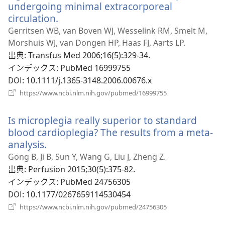
ブ
undergoing minimal extracorporeal
で
circulation.
（新
開
し
Gerritsen WB, van Boven WJ, Wesselink RM, Smelt M,
く）
い
Morshuis WJ, van Dongen HP, Haas FJ, Aarts LP.
タ
出典
‎: Transfus Med 2006;16(5):329-34.
ブ
インデックス
‎: PubMed 16999755
で
DOI
‎: 10.1111/j.1365-3148.2006.00676.x
開
（新
https://www.ncbi.nlm.nih.gov/pubmed/16999755
く）
し
い
Is microplegia really superior to standard
タ
ブ
blood cardioplegia? The results from a meta-
で
analysis.
（新
開
し
Gong B, Ji B, Sun Y, Wang G, Liu J, Zheng Z.
く）
い
出典
‎: Perfusion 2015;30(5):375-82.
タ
インデックス
‎: PubMed 24756305
ブ
DOI
‎: 10.1177/0267659114530454
で
（新
https://www.ncbi.nlm.nih.gov/pubmed/24756305
開
し
い