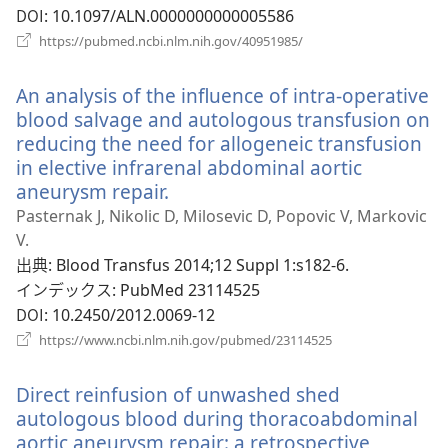
で
DOI
‎: 10.1097/ALN.0000000000005586
開
（新
https://pubmed.ncbi.nlm.nih.gov/40951985/
く）
し
い
An analysis of the influence of intra-operative
タ
ブ
blood salvage and autologous transfusion on
で
reducing the need for allogeneic transfusion
開
in elective infrarenal abdominal aortic
く）
aneurysm repair.
（新
し
Pasternak J, Nikolic D, Milosevic D, Popovic V, Markovic
い
V.
タ
出典
‎: Blood Transfus 2014;12 Suppl 1:s182-6.
ブ
インデックス
‎: PubMed 23114525
で
DOI
‎: 10.2450/2012.0069-12
開
（新
https://www.ncbi.nlm.nih.gov/pubmed/23114525
く）
し
い
Direct reinfusion of unwashed shed
タ
ブ
autologous blood during thoracoabdominal
で
aortic aneurysm repair: a retrospective