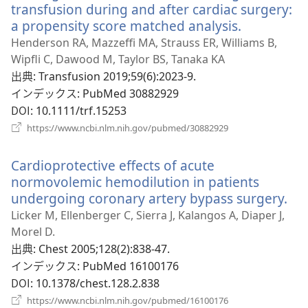
で
transfusion during and after cardiac surgery:
開
a propensity score matched analysis.
（新
く）
し
Henderson RA, Mazzeffi MA, Strauss ER, Williams B,
い
Wipfli C, Dawood M, Taylor BS, Tanaka KA
タ
出典
‎: Transfusion 2019;59(6):2023-9.
ブ
インデックス
‎: PubMed 30882929
で
DOI
‎: 10.1111/trf.15253
開
（新
https://www.ncbi.nlm.nih.gov/pubmed/30882929
し
く）
い
Cardioprotective effects of acute
タ
ブ
normovolemic hemodilution in patients
で
undergoing coronary artery bypass surgery.
（
開
し
Licker M, Ellenberger C, Sierra J, Kalangos A, Diaper J,
く）
い
Morel D.
タ
出典
‎: Chest 2005;128(2):838-47.
ブ
インデックス
‎: PubMed 16100176
で
DOI
‎: 10.1378/chest.128.2.838
開
（新
https://www.ncbi.nlm.nih.gov/pubmed/16100176