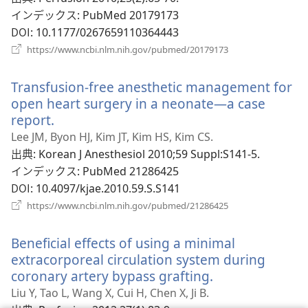
ブ
インデックス
‎: PubMed 20179173
で
DOI
‎: 10.1177/0267659110364443
開
（新
https://www.ncbi.nlm.nih.gov/pubmed/20179173
し
く
い
Transfusion-free anesthetic management for
タ
ブ
open heart surgery in a neonate—a case
で
report.
（新
開
し
Lee JM, Byon HJ, Kim JT, Kim HS, Kim CS.
く）
い
出典
‎: Korean J Anesthesiol 2010;59 Suppl:S141-5.
タ
インデックス
‎: PubMed 21286425
ブ
DOI
‎: 10.4097/kjae.2010.59.S.S141
で
（新
https://www.ncbi.nlm.nih.gov/pubmed/21286425
開
し
い
く）
Beneficial effects of using a minimal
タ
ブ
extracorporeal circulation system during
で
coronary artery bypass grafting.
（新
開
し
Liu Y, Tao L, Wang X, Cui H, Chen X, Ji B.
く）