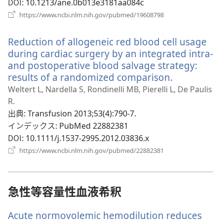
ブ
DOI
‎: 10.1213/ane.0b013e3181aa084c
で
（新
https://www.ncbi.nlm.nih.gov/pubmed/19608798
開
し
い
く）
Reduction of allogeneic red blood cell usage
タ
ブ
during cardiac surgery by an integrated intra-
で
and postoperative blood salvage strategy:
開
results of a randomized comparison.
（新
く）
し
Weltert L, Nardella S, Rondinelli MB, Pierelli L, De Paulis
い
R.
タ
出典
‎: Transfusion 2013;53(4):790-7.
ブ
インデックス
‎: PubMed 22882381
で
DOI
‎: 10.1111/j.1537-2995.2012.03836.x
開
（新
https://www.ncbi.nlm.nih.gov/pubmed/22882381
し
く）
い
タ
ブ
急性等容量性血液希釈
で
開
Acute normovolemic hemodilution reduces
く）