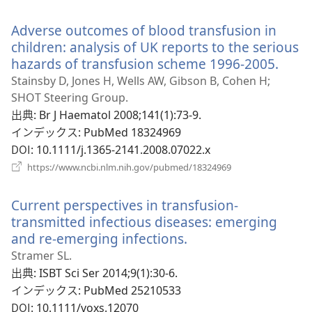
し
い
Adverse outcomes of blood transfusion in
タ
ブ
children: analysis of UK reports to the serious
で
hazards of transfusion scheme 1996-2005.
（新
開
し
Stainsby D, Jones H, Wells AW, Gibson B, Cohen H;
く）
い
SHOT Steering Group.
タ
出典
‎: Br J Haematol 2008;141(1):73-9.
ブ
インデックス
‎: PubMed 18324969
で
DOI
‎: 10.1111/j.1365-2141.2008.07022.x
開
（新
https://www.ncbi.nlm.nih.gov/pubmed/18324969
し
く）
い
Current perspectives in transfusion-
タ
ブ
transmitted infectious diseases: emerging
で
and re-emerging infections.
（新
開
し
Stramer SL.
く）
い
出典
‎: ISBT Sci Ser 2014;9(1):30-6.
タ
インデックス
‎: PubMed 25210533
ブ
DOI
‎: 10.1111/voxs.12070