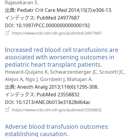
タ
Rajasekaran S.
ブ
出典
‎: Pediatr Crit Care Med 2014;15(7):e306-13.
で
インデックス
‎: PubMed 24977687
開
DOI
‎: 10.1097/PCC.0000000000000192
く）
（新
https://www.ncbi.nlm.nih.gov/pubmed/24977687
し
い
Increased red blood cell transfusions are
タ
ブ
associated with worsening outcomes in
で
pediatric heart transplant patients.
（新
開
し
Howard-Quijano K, Schwarzenberger JC, Scovotti JC,
く）
い
Alejos A, Ngo J, Gornbein J, Mahajan A.
タ
出典
‎: Anesth Analg 2013;116(6):1295-308.
ブ
インデックス
‎: PubMed 23558832
で
DOI
‎: 10.1213/ANE.0b013e31828d64ac
開
（新
https://www.ncbi.nlm.nih.gov/pubmed/23558832
し
く）
い
Adverse blood transfusion outcomes:
タ
ブ
establishing causation.
（新