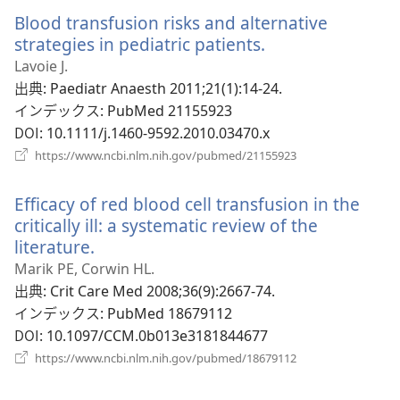
い
Blood transfusion risks and alternative
タ
ブ
strategies in pediatric patients.
（新
で
し
Lavoie J.
開
い
出典
‎: Paediatr Anaesth 2011;21(1):14-24.
く）
タ
インデックス
‎: PubMed 21155923
ブ
DOI
‎: 10.1111/j.1460-9592.2010.03470.x
で
（新
https://www.ncbi.nlm.nih.gov/pubmed/21155923
開
し
い
く）
Efficacy of red blood cell transfusion in the
タ
ブ
critically ill: a systematic review of the
で
literature.
（新
開
し
Marik PE, Corwin HL.
く）
い
出典
‎: Crit Care Med 2008;36(9):2667-74.
タ
インデックス
‎: PubMed 18679112
ブ
DOI
‎: 10.1097/CCM.0b013e3181844677
で
（新
https://www.ncbi.nlm.nih.gov/pubmed/18679112
開
し
い
く）