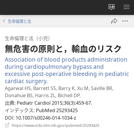
サ
メ
イ
ニ
生命倫理と法
ト
を
の
表
生命倫理と法（小児）
言
示
無危害の原則と，輸血のリスク
語
を
Association of blood products administration
変
during cardiopulmonary bypass and
え
excessive post-operative bleeding in pediatric
る
cardiac surgery.
（新
し
Agarwal HS, Barrett SS, Barry K, Xu M, Saville BR,
い
Donahue BS, Harris ZL, Bichell DP.
タ
出典
‎: Pediatr Cardiol 2015;36(3):459-67.
ブ
インデックス
‎: PubMed 25293425
で
DOI
‎: 10.1007/s00246-014-1034-z
開
（新
https://www.ncbi.nlm.nih.gov/pubmed/25293425
く）
し