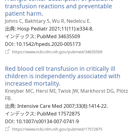
ブ
transfusion reactions and preventable
で
patient harm.
（新
開
し
Johns C, Bakhtary S, Wu R, Nedelcu E.
く）
い
出典
‎: Hosp Pediatr 2021;11(11):e334-8.
タ
インデックス
‎: PubMed 34635509
ブ
DOI
‎: 10.1542/hpeds.2020-005173
で
（新
https://www.ncbi.nlm.nih.gov/pubmed/34635509
開
し
い
く）
Red blood cell transfusion in critically ill
タ
ブ
children is independently associated with
で
increased mortality.
（新
開
し
Kneyber MC, Hersi MI, Twisk JW, Markhorst DG, Plötz
く）
い
FB.
タ
出典
‎: Intensive Care Med 2007;33(8):1414-22.
ブ
インデックス
‎: PubMed 17572875
で
DOI
‎: 10.1007/s00134-007-0741-9
開
（新
https://www.ncbi.nlm.nih.gov/pubmed/17572875
く）
し