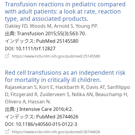
く）
Transfusion reactions in pediatric compared
タ
ブ
with adult patients: a look at rate, reaction
で
type, and associated products.
（新
開
し
Oakley FD, Woods M, Arnold S, Young PP.
く）
い
出典
‎: Transfusion 2015;55(3):563-70.
タ
インデックス
‎: PubMed 25145580
ブ
DOI
‎: 10.1111/trf.12827
で
（新
https://www.ncbi.nlm.nih.gov/pubmed/25145580
開
し
い
く）
Red cell transfusions as an independent risk
タ
ブ
for mortality in critically ill children.
（新
で
し
Rajasekaran S, Kort E, Hackbarth R, Davis AT, Sanfilippo
開
い
D, Fitzgerald R, Zuiderveen S, Ndika AN, Beauchamp H,
く）
タ
Olivero A, Hassan N.
ブ
出典
‎: J Intensive Care 2016;4:2.
で
インデックス
‎: PubMed 26744626
開
DOI
‎: 10.1186/s40560-015-0122-3
く）
（新
https://www.ncbi.nlm.nih.gov/pubmed/26744626