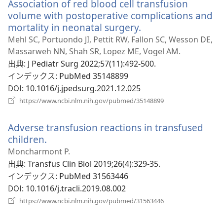
Association of red blood cell transfusion
タ
ブ
volume with postoperative complications and
で
mortality in neonatal surgery.
（新
開
し
Mehl SC, Portuondo JI, Pettit RW, Fallon SC, Wesson DE,
く）
い
Massarweh NN, Shah SR, Lopez ME, Vogel AM.
タ
出典
‎: J Pediatr Surg 2022;57(11):492-500.
ブ
インデックス
‎: PubMed 35148899
で
DOI
‎: 10.1016/j.jpedsurg.2021.12.025
開
（新
https://www.ncbi.nlm.nih.gov/pubmed/35148899
く）
し
い
Adverse transfusion reactions in transfused
タ
ブ
children.
（新
で
し
Moncharmont P.
開
い
出典
‎: Transfus Clin Biol 2019;26(4):329-35.
く）
タ
インデックス
‎: PubMed 31563446
ブ
DOI
‎: 10.1016/j.tracli.2019.08.002
で
（新
https://www.ncbi.nlm.nih.gov/pubmed/31563446
開
し
い