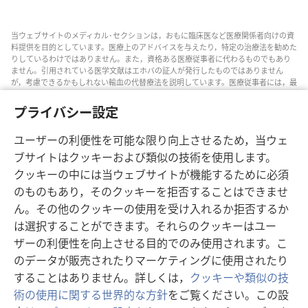
当ウェブサイトのメディカル･セクションは，おもに臨床医など医療関係者向けの資
料提供を目的としています。医療上のアドバイスを与えたり，特定の治療法を勧めた
りしているわけではありません。また，資格ある医療従事者に代わるものでもあり
ません。引用されている医学文献はエホバの証人が発行したものではありません
が，考慮できるかもしれない輸血の代替療法を説明しています。医療従事者には，最
新情報に通じるようにし，患者と治療の選択肢について話し合い，患者が自分の健
康状態，意思，価値観，信条に合った決定を下せるよう助ける責任があります。記
プライバシー設定
されている方法すべてがどの患者にも当てはまるとは限らず，患者によっては受け入
れられないものもあります。
ユーザーの利便性を可能な限り向上させるため，当ウェ
患者の皆さんへ: 自分の健康状態や治療法については，医師などの医療従事者のアド
ブサイトはクッキーおよび類似の技術を使用します。
バイスを求めるようにしてください。病気の疑いがあるなら，医師の診察を受けて
クッキーの中には当ウェブサイトが機能するために必須
ください。
のものもあり，そのクッキーを拒否することはできませ
このウェブサイトの利用は，当サイトの利用規約に準拠するものとします。
ん。その他のクッキーの使用を受け入れるか拒否するか
は選択することができます。それらのクッキーはユー
ザーの利便性を向上させる目的でのみ使用されます。こ
画面表示の設定
のデータが販売されたりマーケティングに使用されたり
することはありません。詳しくは，
クッキーや類似の技
術の使用に関する世界的な方針
をご覧ください。この設