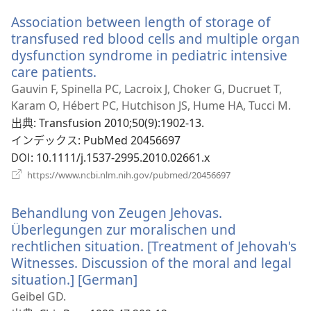
い
Association between length of storage of
タ
ブ
transfused red blood cells and multiple organ
で
dysfunction syndrome in pediatric intensive
開
care patients.
（新
く）
し
Gauvin F, Spinella PC, Lacroix J, Choker G, Ducruet T,
い
Karam O, Hébert PC, Hutchison JS, Hume HA, Tucci M.
タ
出典
‎: Transfusion 2010;50(9):1902-13.
ブ
インデックス
‎: PubMed 20456697
で
DOI
‎: 10.1111/j.1537-2995.2010.02661.x
開
（新
https://www.ncbi.nlm.nih.gov/pubmed/20456697
く）
し
い
Behandlung von Zeugen Jehovas.
タ
ブ
Überlegungen zur moralischen und
で
rechtlichen situation. [Treatment of Jehovah's
開
Witnesses. Discussion of the moral and legal
く）
situation.] [German]
（新
し
Geibel GD.