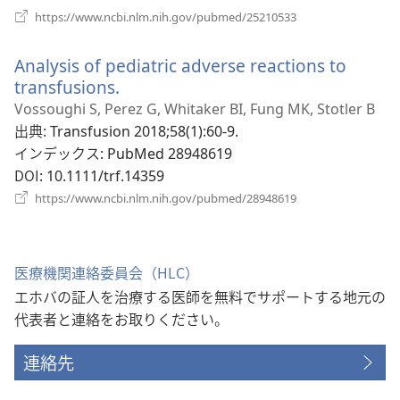
で
（新
https://www.ncbi.nlm.nih.gov/pubmed/25210533
開
し
い
く）
Analysis of pediatric adverse reactions to
タ
ブ
transfusions.
（新
で
し
Vossoughi S, Perez G, Whitaker BI, Fung MK, Stotler B
開
い
出典
‎: Transfusion 2018;58(1):60-9.
く）
タ
インデックス
‎: PubMed 28948619
ブ
DOI
‎: 10.1111/trf.14359
で
（新
https://www.ncbi.nlm.nih.gov/pubmed/28948619
開
し
い
く）
タ
ブ
医療機関連絡委員会（HLC）
で
エホバの証人を治療する医師を無料でサポートする地元の
開
く）
代表者と連絡をお取りください。
連絡先