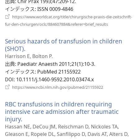
い
出典
‎: Chir Prax 1993;47:209-12.
タ
インデックス
‎: ISSN 0009-4846
ブ
https://www.worldcat.org/title/chirurgische-praxis-die-zeitschrift-
で
（新
fur-den-chriurgen/oclc/884607884&referer=brief_results
し
開
い
く）
Serious hazards of transfusion in children
タ
ブ
(SHOT).
（新
で
し
Harrison E, Bolton P.
開
い
出典
‎: Paediatr Anaesth 2011;21(1):10-3.
く）
タ
インデックス
‎: PubMed 21155922
ブ
DOI
‎: 10.1111/j.1460-9592.2010.03474.x
で
（新
https://www.ncbi.nlm.nih.gov/pubmed/21155922
開
し
い
く）
RBC transfusions in children requiring
タ
ブ
intensive care admission after traumatic
で
injury.
（新
開
し
Hassan NE, DeCou JM, Reischman D, Nickoles TA,
く）
い
Gleason E, Ropele DL, Sanfilippo D, Davis AT, Alters D,