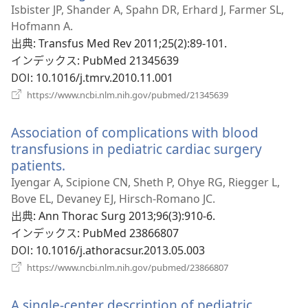
で
し
Isbister JP, Shander A, Spahn DR, Erhard J, Farmer SL,
開
い
Hofmann A.
く）
タ
出典
‎: Transfus Med Rev 2011;25(2):89-101.
ブ
インデックス
‎: PubMed 21345639
で
DOI
‎: 10.1016/j.tmrv.2010.11.001
開
（新
https://www.ncbi.nlm.nih.gov/pubmed/21345639
く）
し
い
Association of complications with blood
タ
ブ
transfusions in pediatric cardiac surgery
で
patients.
（新
開
し
Iyengar A, Scipione CN, Sheth P, Ohye RG, Riegger L,
く）
い
Bove EL, Devaney EJ, Hirsch-Romano JC.
タ
出典
‎: Ann Thorac Surg 2013;96(3):910-6.
ブ
インデックス
‎: PubMed 23866807
で
DOI
‎: 10.1016/j.athoracsur.2013.05.003
開
（新
https://www.ncbi.nlm.nih.gov/pubmed/23866807
く）
し
い
A single-center description of pediatric
タ