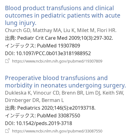
い
Blood product transfusions and clinical
タ
ブ
outcomes in pediatric patients with acute
で
lung injury.
（新
開
し
Church GD, Matthay MA, Liu K, Milet M, Flori HR.
く）
い
出典
‎: Pediatr Crit Care Med 2009;10(3):297-302.
タ
インデックス
‎: PubMed 19307809
ブ
DOI
‎: 10.1097/PCC.0b013e3181988952
で
（新
https://www.ncbi.nlm.nih.gov/pubmed/19307809
開
し
い
く）
Preoperative blood transfusions and
タ
ブ
morbidity in neonates undergoing surgery.
（新
で
し
Dukleska K, Vinocur CD, Brenn BR, Lim DJ, Keith SW,
開
い
Dirnberger DR, Berman L
く）
タ
出典
‎: Pediatrics 2020;146(5):e20193718.
ブ
インデックス
‎: PubMed 33087550
で
DOI
‎: 10.1542/peds.2019-3718
開
（新
https://www.ncbi.nlm.nih.gov/pubmed/33087550
し
く）