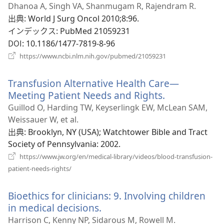
し
Dhanoa A, Singh VA, Shanmugam R, Rajendram R.
開
い
出典
‎: World J Surg Oncol 2010;8:96.
く）
タ
インデックス
‎: PubMed 21059231
ブ
DOI
‎: 10.1186/1477-7819-8-96
で
（新
https://www.ncbi.nlm.nih.gov/pubmed/21059231
し
開
い
く）
Transfusion Alternative Health Care—
タ
ブ
Meeting Patient Needs and Rights.
（新
で
し
Guillod O, Harding TW, Keyserlingk EW, McLean SAM,
開
い
Weissauer W, et al.
く）
タ
出典
‎: Brooklyn, NY (USA); Watchtower Bible and Tract
ブ
Society of Pennsylvania: 2002.
で
https://www.jw.org/en/medical-library/videos/blood-transfusion-
開
（新
patient-needs-rights/
し
く）
い
Bioethics for clinicians: 9. Involving children
タ
ブ
in medical decisions.
（新
で
し
Harrison C, Kenny NP, Sidarous M, Rowell M.
開