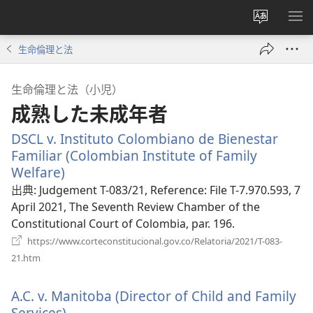
サ
メ
イ
ニ
生命倫理と法
ト
を
の
表
生命倫理と法（小児）
言
示
成熟した未成年者
語
を
DSCL v. Instituto Colombiano de Bienestar
変
Familiar (Colombian Institute of Family
え
Welfare)
（新
る
し
出典
‎: Judgement T-083/21, Reference: File T-7.970.593, 7
い
April 2021, The Seventh Review Chamber of the
タ
Constitutional Court of Colombia, par. 196.
ブ
https://www.corteconstitucional.gov.co/Relatoria/2021/T-083-
で
（新
21.htm
し
開
い
く）
A.C. v. Manitoba (Director of Child and Family
タ
ブ
Services).
（新