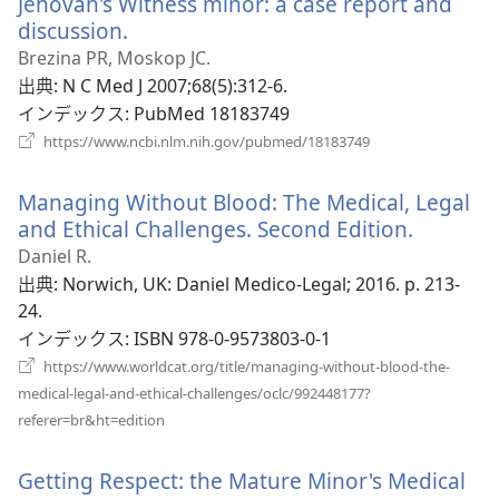
Jehovah's Witness minor: a case report and
で
discussion.
（新
開
し
Brezina PR, Moskop JC.
く）
い
出典
‎: N C Med J 2007;68(5):312-6.
タ
インデックス
‎: PubMed 18183749
ブ
（新
https://www.ncbi.nlm.nih.gov/pubmed/18183749
し
で
い
開
Managing Without Blood: The Medical, Legal
タ
く）
ブ
and Ethical Challenges. Second Edition.
（新
で
し
Daniel R.
開
い
出典
‎: Norwich, UK: Daniel Medico-Legal; 2016. p. 213-
く）
タ
24.
ブ
インデックス
‎: ISBN 978-0-9573803-0-1
で
https://www.worldcat.org/title/managing-without-blood-the-
開
medical-legal-and-ethical-challenges/oclc/992448177?
く）
（新
referer=br&ht=edition
し
い
Getting Respect: the Mature Minor's Medical
タ