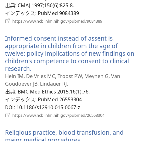
い
出典
‎: CMAJ 1997;156(6):825-8.
く）
タ
インデックス
‎: PubMed 9084389
ブ
（新
https://www.ncbi.nlm.nih.gov/pubmed/9084389
し
で
い
開
Informed consent instead of assent is
タ
く）
ブ
appropriate in children from the age of
で
twelve: policy implications of new findings on
開
children's competence to consent to clinical
く）
research.
（新
し
Hein IM, De Vries MC, Troost PW, Meynen G, Van
い
Goudoever JB, Lindauer RJ.
タ
出典
‎: BMC Med Ethics 2015;16(1):76.
ブ
インデックス
‎: PubMed 26553304
で
DOI
‎: 10.1186/s12910-015-0067-z
開
（新
https://www.ncbi.nlm.nih.gov/pubmed/26553304
く）
し
い
Religious practice, blood transfusion, and
タ
ブ
major medical procedures.
（新