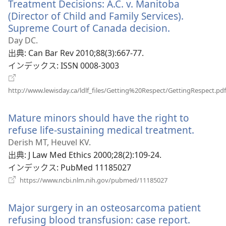
ブ
Treatment Decisions: A.C. v. Manitoba
で
(Director of Child and Family Services).
開
Supreme Court of Canada decision.
（新
く）
し
Day DC.
い
出典
‎: Can Bar Rev 2010;88(3):667-77.
タ
インデックス
‎: ISSN 0008-3003
ブ
で
http://www.lewisday.ca/ldlf_files/Getting%20Respect/GettingRespect.pdf
開
（新
し
く）
Mature minors should have the right to
い
refuse life-sustaining medical treatment.
（新
タ
ブ
し
Derish MT, Heuvel KV.
で
い
出典
‎: J Law Med Ethics 2000;28(2):109-24.
開
タ
インデックス
‎: PubMed 11185027
く）
ブ
（新
https://www.ncbi.nlm.nih.gov/pubmed/11185027
し
で
い
開
Major surgery in an osteosarcoma patient
タ
く）
ブ
refusing blood transfusion: case report.
（新
で