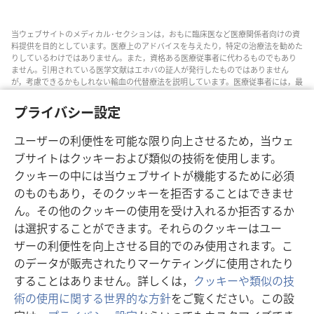
当ウェブサイトのメディカル･セクションは，おもに臨床医など医療関係者向けの資
料提供を目的としています。医療上のアドバイスを与えたり，特定の治療法を勧めた
りしているわけではありません。また，資格ある医療従事者に代わるものでもあり
ません。引用されている医学文献はエホバの証人が発行したものではありません
が，考慮できるかもしれない輸血の代替療法を説明しています。医療従事者には，最
新情報に通じるようにし，患者と治療の選択肢について話し合い，患者が自分の健
康状態，意思，価値観，信条に合った決定を下せるよう助ける責任があります。記
プライバシー設定
されている方法すべてがどの患者にも当てはまるとは限らず，患者によっては受け入
れられないものもあります。
ユーザーの利便性を可能な限り向上させるため，当ウェ
患者の皆さんへ: 自分の健康状態や治療法については，医師などの医療従事者のアド
ブサイトはクッキーおよび類似の技術を使用します。
バイスを求めるようにしてください。病気の疑いがあるなら，医師の診察を受けて
クッキーの中には当ウェブサイトが機能するために必須
ください。
のものもあり，そのクッキーを拒否することはできませ
このウェブサイトの利用は，当サイトの利用規約に準拠するものとします。
ん。その他のクッキーの使用を受け入れるか拒否するか
は選択することができます。それらのクッキーはユー
ザーの利便性を向上させる目的でのみ使用されます。こ
画面表示の設定
のデータが販売されたりマーケティングに使用されたり
することはありません。詳しくは，
クッキーや類似の技
術の使用に関する世界的な方針
をご覧ください。この設