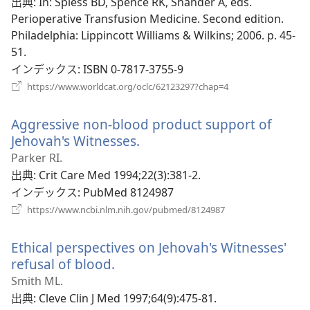
い
出典
‎: In: Spiess BD, Spence RK, Shander A, eds.
く）
タ
Perioperative Transfusion Medicine. Second edition.
ブ
Philadelphia: Lippincott Williams & Wilkins; 2006. p. 45-
で
51.
開
インデックス
‎: ISBN 0-7817-3755-9
く）
（新
https://www.worldcat.org/oclc/62123297?chap=4
し
い
Aggressive non-blood product support of
タ
ブ
Jehovah's Witnesses.
（新
で
し
Parker RI.
開
い
出典
‎: Crit Care Med 1994;22(3):381-2.
く）
タ
インデックス
‎: PubMed 8124987
ブ
（新
https://www.ncbi.nlm.nih.gov/pubmed/8124987
し
で
い
開
Ethical perspectives on Jehovah's Witnesses'
タ
く）
ブ
refusal of blood.
（新
で
し
Smith ML.
開
い
出典
‎: Cleve Clin J Med 1997;64(9):475-81.
く）