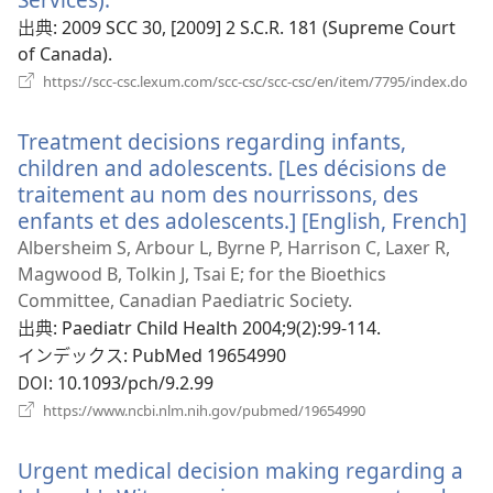
で
し
出典
‎: 2009 SCC 30, [2009] 2 S.C.R. 181 (Supreme Court
開
い
of Canada).
く）
タ
（
https://scc-csc.lexum.com/scc-csc/scc-csc/en/item/7795/index.do
し
ブ
い
で
Treatment decisions regarding infants,
タ
開
ブ
children and adolescents. [Les décisions de
く）
で
traitement au nom des nourrissons, des
開
enfants et des adolescents.] [English, French]
（
く
し
Albersheim S, Arbour L, Byrne P, Harrison C, Laxer R,
い
Magwood B, Tolkin J, Tsai E; for the Bioethics
タ
Committee, Canadian Paediatric Society.
ブ
出典
‎: Paediatr Child Health 2004;9(2):99-114.
で
インデックス
‎: PubMed 19654990
開
DOI
‎: 10.1093/pch/9.2.99
く
（新
https://www.ncbi.nlm.nih.gov/pubmed/19654990
し
い
Urgent medical decision making regarding a
タ
ブ