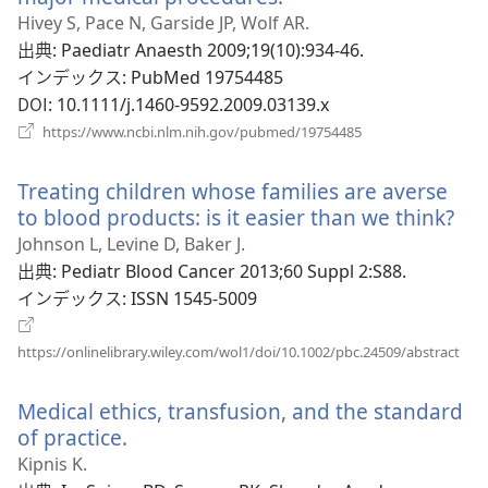
で
し
Hivey S, Pace N, Garside JP, Wolf AR.
開
い
出典
‎: Paediatr Anaesth 2009;19(10):934-46.
く）
タ
インデックス
‎: PubMed 19754485
ブ
DOI
‎: 10.1111/j.1460-9592.2009.03139.x
で
（新
https://www.ncbi.nlm.nih.gov/pubmed/19754485
開
し
い
く）
Treating children whose families are averse
タ
ブ
to blood products: is it easier than we think?
（
で
し
Johnson L, Levine D, Baker J.
開
い
出典
‎: Pediatr Blood Cancer 2013;60 Suppl 2:S88.
く）
タ
インデックス
‎: ISSN 1545-5009
ブ
で
（新
https://onlinelibrary.wiley.com/wol1/doi/10.1002/pbc.24509/abstract
し
開
い
く
Medical ethics, transfusion, and the standard
タ
ブ
of practice.
（新
で
し
Kipnis K.
開