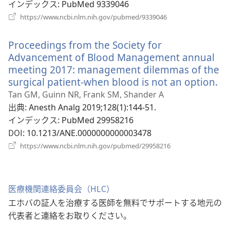
タ
インデックス
‎: PubMed 9339046
ブ
（新
https://www.ncbi.nlm.nih.gov/pubmed/9339046
し
で
い
開
Proceedings from the Society for
タ
く）
ブ
Advancement of Blood Management annual
で
meeting 2017: management dilemmas of the
開
surgical patient-when blood is not an option.
（
く）
し
Tan GM, Guinn NR, Frank SM, Shander A
い
出典
‎: Anesth Analg 2019;128(1):144-51.
タ
インデックス
‎: PubMed 29958216
ブ
DOI
‎: 10.1213/ANE.0000000000003478
で
（新
https://www.ncbi.nlm.nih.gov/pubmed/29958216
し
開
い
く
タ
ブ
医療機関連絡委員会（HLC）
で
エホバの証人を治療する医師を無料でサポートする地元の
開
く）
代表者と連絡をお取りください。