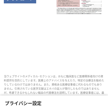
当ウェブサイトのメディカル･セクションは，おもに臨床医など医療関係者向けの資
料提供を目的としています。医療上のアドバイスを与えたり，特定の治療法を勧めた
りしているわけではありません。また，資格ある医療従事者に代わるものでもあり
ません。引用されている医学文献はエホバの証人が発行したものではありません
が，考慮できるかもしれない輸血の代替療法を説明しています。医療従事者には，最
新情報に通じるようにし，患者と治療の選択肢について話し合い，患者が自分の健
康状態，意思，価値観，信条に合った決定を下せるよう助ける責任があります。記
プライバシー設定
されている方法すべてがどの患者にも当てはまるとは限らず，患者によっては受け入