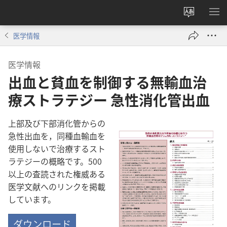
サ
メ
イ
ニ
医学情報
ト
を
の
表
医学情報
言
示
出血と貧血を制御する無輸血治
語
を
療ストラテジー 急性消化管出血
変
え
上部及び下部消化管からの
る
急性出血を，同種血輸血を
使用しないで治療するスト
ラテジーの概略です。500
以上の査読された権威ある
医学文献へのリンクを掲載
しています。
ダウンロード