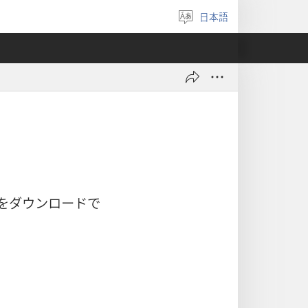
日本語
言
語
を
選
ぶ
をダウンロードで