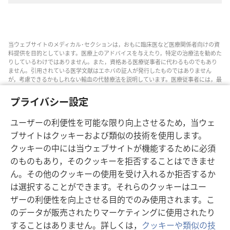
ン
ロー
ド
当ウェブサイトのメディカル･セクションは，おもに臨床医など医療関係者向けの資
オ
料提供を目的としています。医療上のアドバイスを与えたり，特定の治療法を勧めた
プ
りしているわけではありません。また，資格ある医療従事者に代わるものでもあり
ません。引用されている医学文献はエホバの証人が発行したものではありません
ショ
が，考慮できるかもしれない輸血の代替療法を説明しています。医療従事者には，最
ン
新情報に通じるようにし，患者と治療の選択肢について話し合い，患者が自分の健
康状態，意思，価値観，信条に合った決定を下せるよう助ける責任があります。記
プライバシー設定
輸
されている方法すべてがどの患者にも当てはまるとは限らず，患者によっては受け入
血
れられないものもあります。
ユーザーの利便性を可能な限り向上させるため，当ウェ
の
患者の皆さんへ: 自分の健康状態や治療法については，医師などの医療従事者のアド
ブサイトはクッキーおよび類似の技術を使用します。
バイスを求めるようにしてください。病気の疑いがあるなら，医師の診察を受けて
代
クッキーの中には当ウェブサイトが機能するために必須
ください。
替
のものもあり，そのクッキーを拒否することはできませ
このウェブサイトの利用は，当サイトの利用規約に準拠するものとします。
療
ん。その他のクッキーの使用を受け入れるか拒否するか
法
は選択することができます。それらのクッキーはユー
―
ザーの利便性を向上させる目的でのみ使用されます。こ
簡
画面表示の設定
のデータが販売されたりマーケティングに使用されたり
便，
することはありません。詳しくは，
クッキーや類似の技