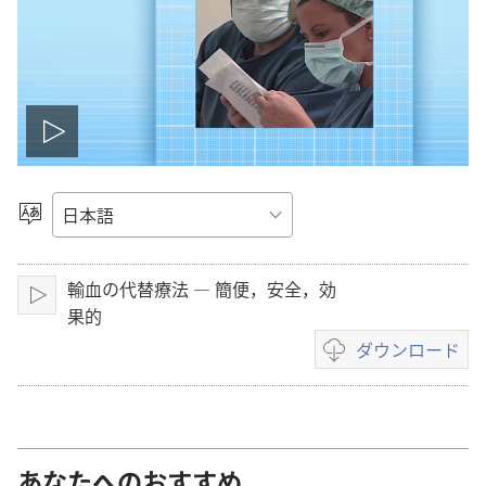
ビ
デ
言
語
オ
を
輸血の代替療法 ― 簡便，安全，効
選
を
再
果的
択
生
ダウンロード
再
ビ
デ
生
オ
の
ダ
あなたへのおすすめ