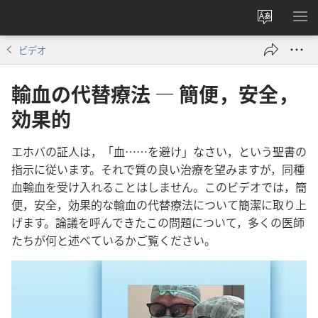
サ
メ
イ
ニ
ビデオ
ト
を
の
表
輸血の代替療法 ― 簡便，安全，
言
示
効果的
語
を
変
エホバ
の
証人
は，「血……を
避け」なさい，と
いう
聖書
の
え
指示
に
従い
ます。それ
で
質
の
良い
治療
を
望み
ます
が，同種
る
血
輸血
を
受け入れる
こと
は
し
ませ
ん。この
ビデオ
で
は，簡
便，安全，効果
的
な
輸血
の
代替
療法
に
つい
て
簡潔
に
取り上
げ
ます。論議
を
呼ん
で
き
た
この
問題
に
つい
て，多く
の
医師
たち
が
何
と
述べ
て
いる
か
ご覧
ください。