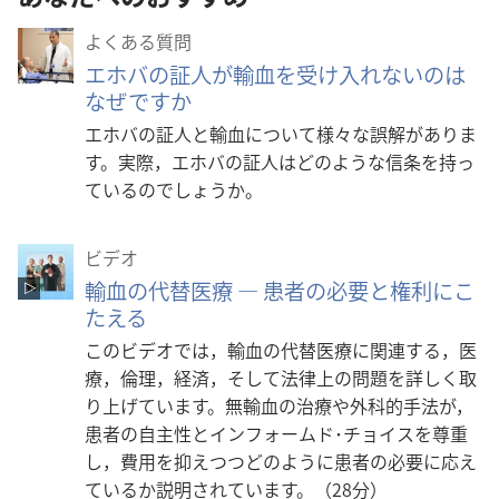
ウ
ン
よくある質問
ロー
エホバの証人が輸血を受け入れないのは
ド
なぜですか
オ
エホバの証人と輸血について様々な誤解がありま
プ
す。実際，エホバの証人はどのような信条を持っ
ショ
ているのでしょうか。
ン
ビデオ
輸血の代替医療 ― 患者の必要と権利にこ
たえる
このビデオでは，輸血の代替医療に関連する，医
療，倫理，経済，そして法律上の問題を詳しく取
り上げています。無輸血の治療や外科的手法が，
患者の自主性とインフォームド･チョイスを尊重
し，費用を抑えつつどのように患者の必要に応え
ているか説明されています。（28分）