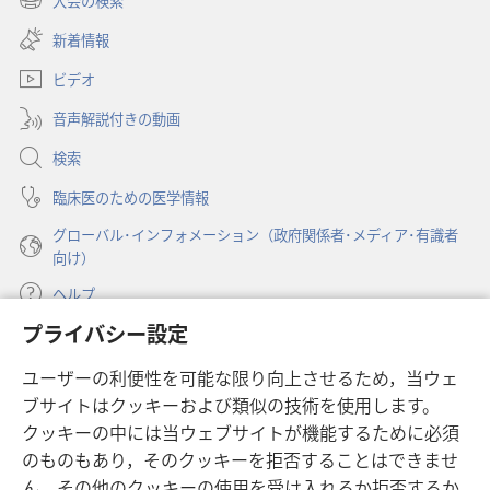
大会の検索
（新
い
し
新着情報
タ
い
ブ
ビデオ
タ
で
ブ
開
音声解説付きの動画
で
く）
開
検索
く）
臨床医のための医学情報
グローバル･インフォメーション（政府関係者･メディア･有識者
向け）
ヘルプ
プライバシー設定
寄付
（新
ユーザーの利便性を可能な限り向上させるため，当ウェ
し
ブサイトはクッキーおよび類似の技術を使用します。
い
ものみの塔 オンライン・ライブラリー
（新
タ
クッキーの中には当ウェブサイトが機能するために必須
し
ブ
®
のものもあり，そのクッキーを拒否することはできませ
JW Hub
い
（新
で
ん。その他のクッキーの使用を受け入れるか拒否するか
タ