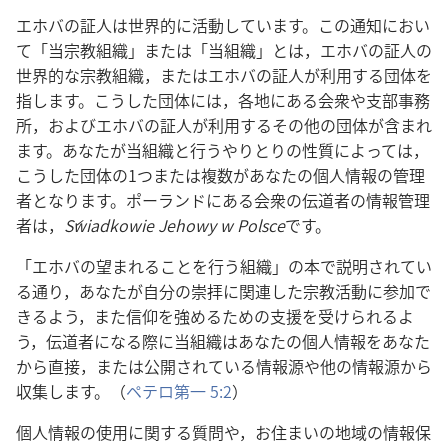
エホバの証人は世界的に活動しています。この通知におい
て「当宗教組織」または「当組織」とは，エホバの証人の
世界的な宗教組織，またはエホバの証人が利用する団体を
指します。こうした団体には，各地にある会衆や支部事務
所，およびエホバの証人が利用するその他の団体が含まれ
ます。あなたが当組織と行うやりとりの性質によっては，
こうした団体の1つまたは複数があなたの個人情報の管理
者となります。ポーランドにある会衆の伝道者の情報管理
者は，
Świadkowie Jehowy w Polsce
です。
「エホバの望まれることを行う組織」の本で説明されてい
る通り，あなたが自分の崇拝に関連した宗教活動に参加で
きるよう，また信仰を強めるための支援を受けられるよ
う，伝道者になる際に当組織はあなたの個人情報をあなた
から直接，または公開されている情報源や他の情報源から
収集します。（
ペテロ第一 5:2
）
個人情報の使用に関する質問や，お住まいの地域の情報保