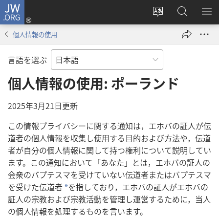
JW.ORG
ロ
サ
JW.ORG
メ
グ
イ
の
ニ
イ
個人情報の使用
ト
検
を
ン
の
索
表
（新
言語を選ぶ
言
示
し
語
個人情報の使用: ポーランド
い
を
タ
変
ブ
2025年3月21日更新
え
で
この情報プライバシーに関する通知は，エホバの証人が伝
る
開
道者の個人情報を収集し使用する目的および方法や，伝道
く）
者が自分の個人情報に関して持つ権利について説明してい
ます。この通知において「あなた」とは，エホバの証人の
会衆のバプテスマを受けていない伝道者またはバプテスマ
を受けた伝道者
を指しており，エホバの証人がエホバの
a
証人の宗教および宗教活動を管理し運営するために，当人
の個人情報を処理するものを言います。