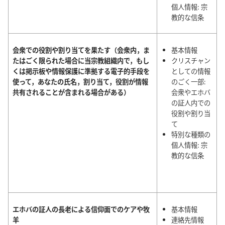
個人情報: 宗
教的な信条
会衆での役割や割り当てを果たす（会衆内，ま
基本情報
たはごく限られた場合に当宗教組織内で，もし
クリスチャン
くは掲示板や情報保護に準拠する電子的手段を
としての情報
使って，あなたの氏名，割り当て，役割が情報
のごく一部:
共有されることが含まれる場合がある）
会衆やエホバ
の証人内での
役割や割り当
て
特別な種類の
個人情報: 宗
教的な信条
エホバの証人の長老による信仰面でのケアや牧
基本情報
羊
連絡先情報