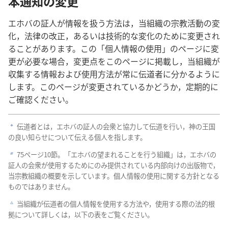
本通知の変更
エホバの証人が情報を扱う方法は，当組織の宗教活動の変
化，法律の改正，あるいは技術的な変化のために変更され
ることがあります。この「個人情報の使用」のページに変
更が必要な場合，変更点をこのページに掲載し，当組織が
収集する情報および使用方法が常に伝道者に分かるように
します。このページが変更されているかどうか，定期的に
ご確認ください。
伝道者とは，エホバの証人の会衆と協力して伝道を行い，神の王国
a
の良い知らせについて伝える個人を指します。
75ページ10節。「エホバの望まれることを行う組織」は，エホバの
b
証人の会衆が使用するためにのみ提供されている内部向けの出版物で，
当宗教組織の概要を示しています。個人情報の使用に関する方針となる
ものではありません。
当組織が伝道者の個人情報を使用する方法や，使用する際の法的根
c
拠について詳しくは，以下の表をご覧ください。