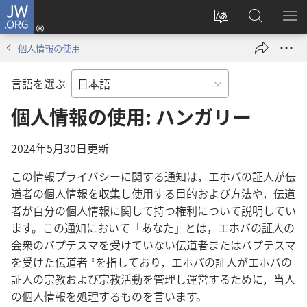
JW.ORG
ロ
サ
JW.ORG
メ
グ
イ
の
ニ
イ
個人情報の使用
ト
検
を
ン
の
索
表
（新
言語を選ぶ
言
示
し
語
個人情報の使用: ハンガリー
い
を
タ
変
ブ
2024年5月30日更新
え
で
この情報プライバシーに関する通知は，エホバの証人が伝
る
開
道者の個人情報を収集し使用する目的および方法や，伝道
く）
者が自分の個人情報に関して持つ権利について説明してい
ます。この通知において「あなた」とは，エホバの証人の
会衆のバプテスマを受けていない伝道者またはバプテスマ
を受けた伝道者
を指しており，エホバの証人がエホバの
a
証人の宗教および宗教活動を管理し運営するために，当人
の個人情報を処理するものを言います。