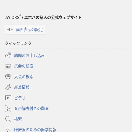
®
JW.ORG
/ エホバの証人の公式ウェブサイト
画面表示の設定
クイックリンク
訪問のお申し込み
集会の検索
（新
し
大会の検索
（新
い
し
新着情報
タ
い
ブ
ビデオ
タ
で
ブ
開
音声解説付きの動画
で
く）
開
検索
く）
臨床医のための医学情報