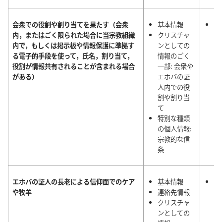
会衆での役割や割り当てを果たす（会衆
基本情報
正
内，またはごく限られた場合に当宗教組織
クリスチャ
エ
内で，もしくは掲示板や情報保護に準拠す
ンとしての
人
る電子的手段を使って，氏名，割り当て，
情報のごく
動
役割が情報共有されることが含まれる場合
一部: 会衆や
理
がある）
エホバの証
人内での役
割や割り当
て
特別な種類
の個人情報:
宗教的な信
条
エホバの証人の長老による信仰面でのケア
基本情報
正
や牧羊
連絡先情報
エ
クリスチャ
人
ンとしての
動