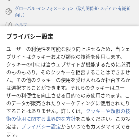
グローバル･インフォメーション（政府関係者･メディア･有識者
向け）
ヘルプ
プライバシー設定
寄付
（新
ユーザーの利便性を可能な限り向上させるため，当ウェ
し
ブサイトはクッキーおよび類似の技術を使用します。
い
ものみの塔 オンライン・ライブラリー
（新
タ
クッキーの中には当ウェブサイトが機能するために必須
し
ブ
®
のものもあり，そのクッキーを拒否することはできませ
JW Hub
い
（新
で
ん。その他のクッキーの使用を受け入れるか拒否するか
タ
し
開
®
JW Library
は選択することができます。それらのクッキーはユー
ブ
い
く）
で
タ
ザーの利便性を向上させる目的でのみ使用されます。こ
®
Watchtower Library
開
ブ
のデータが販売されたりマーケティングに使用されたり
く）
で
することはありません。詳しくは，
クッキーや類似の技
開
術の使用に関する世界的な方針
をご覧ください。この設
く）
定は，
プライバシー設定
からいつでもカスタマイズでき
Copyright
© 2026 Watch Tower Bible and Tract Society of Pennsylvania.
ます。
利用規約
|
プライバシーに関する方針
|
プライバシー設定