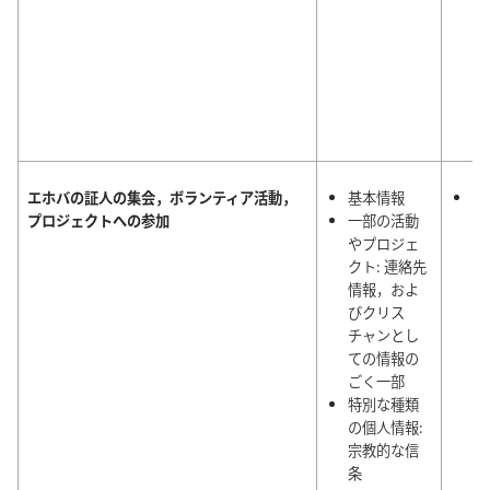
エホバの証人の集会，ボランティア活動，
基本情報
正
プロジェクトへの参加
一部の活動
エ
やプロジェ
人
クト: 連絡先
動
情報，およ
理
びクリス
チャンとし
ての情報の
ごく一部
特別な種類
の個人情報:
宗教的な信
条