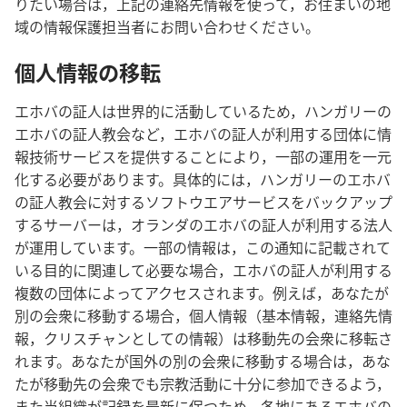
りたい場合は，上記の連絡先情報を使って，お住まいの地
域の情報保護担当者にお問い合わせください。
個人情報の移転
エホバの証人は世界的に活動しているため，ハンガリーの
エホバの証人教会など，エホバの証人が利用する団体に情
報技術サービスを提供することにより，一部の運用を一元
化する必要があります。具体的には，ハンガリーのエホバ
の証人教会に対するソフトウエアサービスをバックアップ
するサーバーは，オランダのエホバの証人が利用する法人
が運用しています。一部の情報は，この通知に記載されて
いる目的に関連して必要な場合，エホバの証人が利用する
複数の団体によってアクセスされます。例えば，あなたが
別の会衆に移動する場合，個人情報（基本情報，連絡先情
報，クリスチャンとしての情報）は移動先の会衆に移転さ
れます。あなたが国外の別の会衆に移動する場合は，あな
たが移動先の会衆でも宗教活動に十分に参加できるよう，
また当組織が記録を最新に保つため，各地にあるエホバの