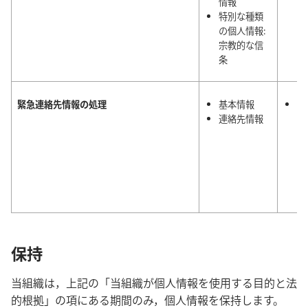
情報
理
特別な種類
20
の個人情報:
ブ 
宗教的な信
15
条
緊急連絡先情報の処理
基本情報
伝
連絡先情報
に
益
は
絡
な
ら
保持
当組織は，上記の「当組織が個人情報を使用する目的と法
的根拠」の項にある期間のみ，個人情報を保持します。