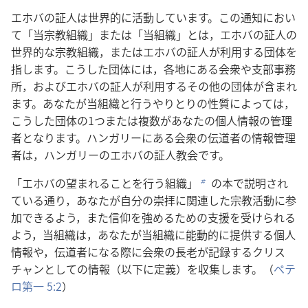
エホバの証人は世界的に活動しています。この通知におい
て「当宗教組織」または「当組織」とは，エホバの証人の
世界的な宗教組織，またはエホバの証人が利用する団体を
指します。こうした団体には，各地にある会衆や支部事務
所，およびエホバの証人が利用するその他の団体が含まれ
ます。あなたが当組織と行うやりとりの性質によっては，
こうした団体の1つまたは複数があなたの個人情報の管理
者となります。ハンガリーにある会衆の伝道者の情報管理
者は，ハンガリーのエホバの証人教会です。
「エホバの望まれることを行う組織」
の本で説明され
b
ている通り，あなたが自分の崇拝に関連した宗教活動に参
加できるよう，また信仰を強めるための支援を受けられる
よう，当組織は，あなたが当組織に能動的に提供する個人
情報や，伝道者になる際に会衆の長老が記録するクリス
チャンとしての情報（以下に定義）を収集します。（
ペテ
ロ第一 5:2
）