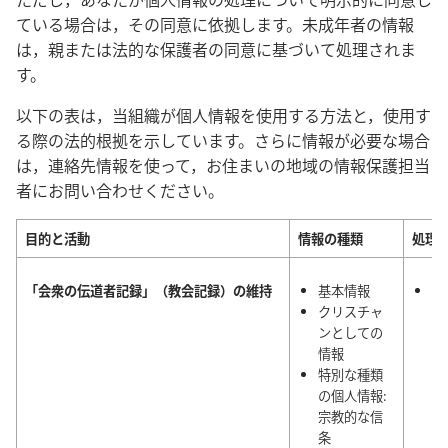
ている場合は，その同意に依拠します。未成年者の情報
は，親または法的な保護者の同意に基づいて処理されま
す。
以下の表は，当組織が個人情報を使用する方法と，使用す
る際の法的根拠を示しています。さらに情報が必要な場合
は，連絡先情報を使って，お住まいの地域の情報保護担当
者にお問い合わせください。
目的と活動
情報の種類
処理
「会衆の伝道者記録」（教会記録）の維持
基本情報
正
クリスチャ
エ
ンとしての
人
情報
動
特別な種類
理
の個人情報:
宗教的な信
条