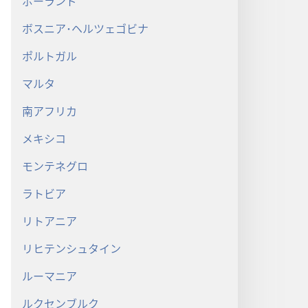
ポーランド
仕
ボスニア･ヘルツェゴビナ
人
ポルトガル
た
マルタ
は
い
南アフリカ
度
翌
メキシコ
で
モンテネグロ
ラトビア
リトアニア
加
保
リヒテンシュタイン
ラ
ルーマニア
動
ルクセンブルク
ク