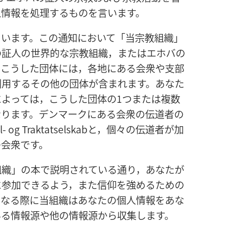
人情報を処理するものを言います。
ています。この通知において「当宗教組織」
の証人の世界的な宗教組織，またはエホバの
。こうした団体には，各地にある会衆や支部
利用するその他の団体が含まれます。あなた
よっては，こうした団体の1つまたは複数
なります。デンマークにある会衆の伝道者の
l- og Traktatselskabと，個々の伝道者が加
の会衆です。
組織」の本で説明されている通り，あなたが
に参加できるよう，また信仰を強めるための
になる際に当組織はあなたの個人情報をあな
いる情報源や他の情報源から収集します。