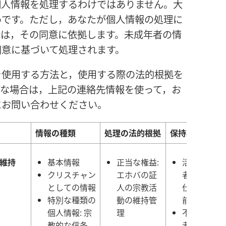
個人情報を処理するわけではありません。大
めです。ただし，あなたが個人情報の処理に
合は，その同意に依拠します。未成年者の情
同意に基づいて処理されます。
を使用する方法と，使用する際の法的根拠を
要な場合は，上記の連絡先情報を使って，お
にお問い合わせください。
情報の種類
処理の法的根拠
保持期間
維持
基本情報
正当な権益:
活発な伝道
クリスチャン
エホバの証
者: 現在の
としての情報
人の宗教活
仕年度およ
特別な種類の
動の維持管
前奉仕年度
個人情報: 宗
理
不活発な伝
教的な信条
者: 活発だ