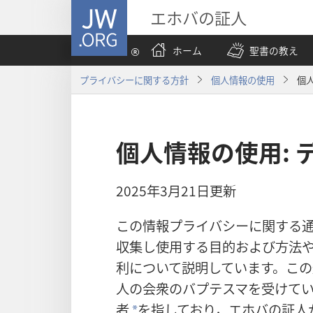
JW.ORG
エホバの証人
ホーム
聖書の教え
プライバシーに関する方針
個人情報の使用
個
個人情報の使用: 
2025年3月21日更新
この情報プライバシーに関する
収集し使用する目的および方法
利について説明しています。こ
人の会衆のバプテスマを受けて
者
を指しており，エホバの証人
a