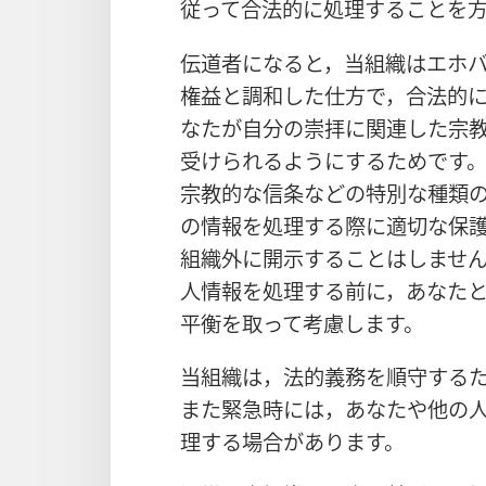
従って合法的に処理することを
伝道者になると，当組織はエホ
権益と調和した仕方で，合法的
なたが自分の崇拝に関連した宗
受けられるようにするためです
宗教的な信条などの特別な種類
の情報を処理する際に適切な保
組織外に開示することはしませ
人情報を処理する前に，あなた
平衡を取って考慮します。
当組織は，法的義務を順守する
また緊急時には，あなたや他の
理する場合があります。