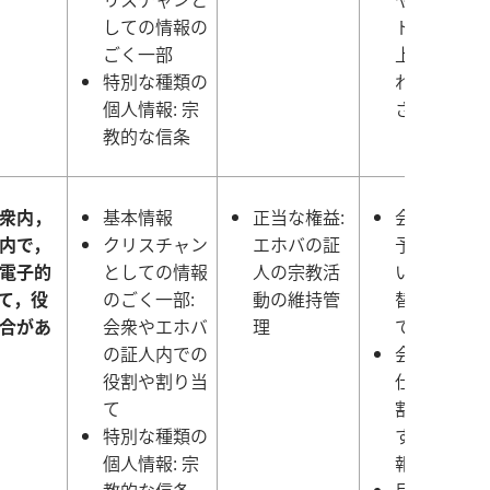
しての情報の
トに参加す
ごく一部
上で必要と
特別な種類の
れる期間保
個人情報: 宗
される
教的な信条
衆内，
基本情報
正当な権益:
会衆の集会
内で，
クリスチャン
エホバの証
予定は，新
電子的
としての情報
人の宗教活
い予定に差
て，役
のごく一部:
動の維持管
替えられる
合があ
会衆やエホバ
理
で保持され
の証人内での
会衆は野外
役割や割り当
仕グループ
て
割り当てに
特別な種類の
する最新の
個人情報: 宗
報を保持す
教的な信条
目的および