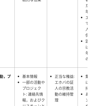
た最後の奉
年度
エホバの証
でなくなっ
人について
保持されな
注:
奉仕年
は9月から
年の8月ま
の期間
動，プ
基本情報
正当な権益:
集会への参
一部の活動や
エホバの証
については
プロジェク
人の宗教活
持されない
ト: 連絡先情
動の維持管
あなたがボ
報，およびク
理
ンティア活
リスチャンと
やプロジェ