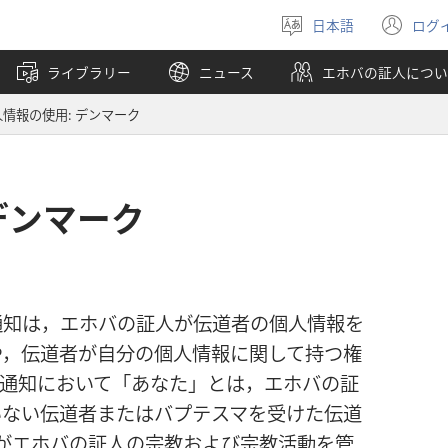
日本語
ログ
言
（
語
し
ライブラリー
ニュース
エホバの証人につい
を
い
選
タ
人情報の使用: デンマーク
ぶ
ブ
で
開
く
デンマーク
通知は，エホバの証人が伝道者の個人情報を
や，伝道者が自分の個人情報に関して持つ権
の通知において「あなた」とは，エホバの証
いない伝道者またはバプテスマを受けた伝道
がエホバの証人の宗教および宗教活動を管