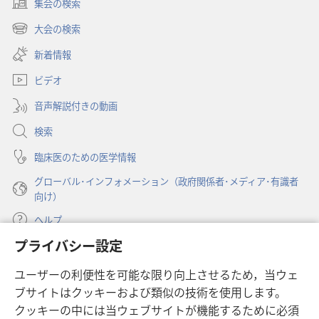
集会の検索
（新
し
大会の検索
（新
い
し
新着情報
タ
い
ブ
ビデオ
タ
で
ブ
開
音声解説付きの動画
で
く）
開
検索
く）
臨床医のための医学情報
グローバル･インフォメーション（政府関係者･メディア･有識者
向け）
ヘルプ
プライバシー設定
寄付
（新
ユーザーの利便性を可能な限り向上させるため，当ウェ
し
ブサイトはクッキーおよび類似の技術を使用します。
い
ものみの塔 オンライン・ライブラリー
（新
タ
クッキーの中には当ウェブサイトが機能するために必須
し