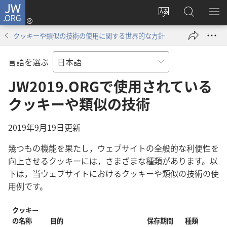
JW.ORG
ロ
サ
JW.ORG
メ
グ
イ
の
ニ
イ
クッキーや類似の技術の使用に関する世界的な方針
ト
検
を
ン
の
索
表
（新
言語を選ぶ
言
示
し
語
JW2019.ORGで使用されている
い
を
タ
クッキーや類似の技術
変
ブ
え
で
2019年9月19日更新
る
開
く）
幾つもの機能を果たし，ウェブサイトの全般的な利便性を
向上させるクッキーには，さまざまな種類があります。以
下は，当ウェブサイトにおけるクッキーや類似の技術の使
用例です。
クッキー
の名称
目的
保存期間
種類