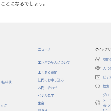
ることになるでしょう。
ー
ニュース
クイックリ
訪問
エホバの証人について
大会
（新
よくある質問
し
ビデ
訪問のお申し込み
い
/招待状
検索
タ
お問い合わせ
事
ブ
グロ
ベテル見学
で
メー
開
集会
ブック
者･
く）
け）
記念式