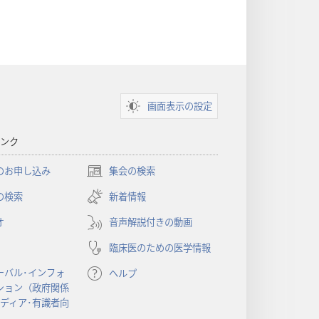
画面表示の設定
ンク
のお申し込み
集会の検索
（新
し
の検索
新着情報
い
オ
音声解説付きの動画
タ
ブ
臨床医のための医学情報
で
開
ーバル･インフォ
ヘルプ
く）
ション（政府関係
メディア･有識者向