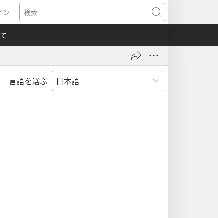
イン
新
検
索
て
言語を選ぶ
）