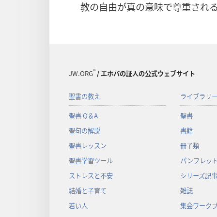
教の自由が真の意味で尊重され
®
JW.ORG
/ エホバの証人の公式ウェブサイト
聖書の教え
ライブラリ
聖書 Q＆A
聖書
聖句の解説
書籍
聖書レッスン
冊子類
聖書学習ツール
パンフレット
ストレスと不安
シリーズ記
結婚と子育て
雑誌
若い人
集会ワーク