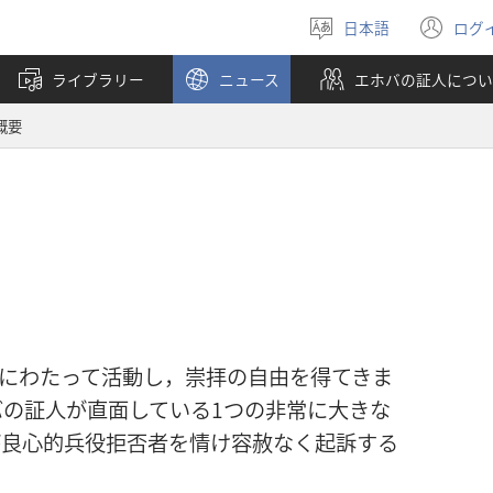
日本語
ログ
言
（
語
し
ライブラリー
ニュース
エホバの証人につい
を
い
選
タ
概要
ぶ
ブ
で
開
く
上にわたって活動し，崇拝の自由を得てきま
の証人が直面している1つの非常に大きな
が良心的兵役拒否者を情け容赦なく起訴する