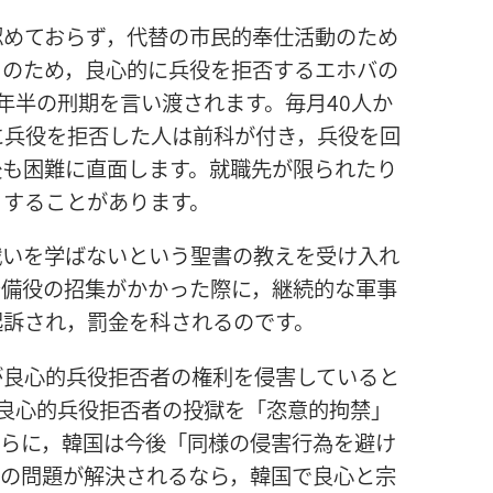
認めておらず，代替の市民的奉仕活動のため
そのため，良心的に兵役を拒否するエホバの
年半の刑期を言い渡されます。毎月40人か
に兵役を拒否した人は前科が付き，兵役を回
後も困難に直面します。就職先が限られたり
りすることがあります。
戦いを学ばないという聖書の教えを受け入れ
予備役の招集がかかった際に，継続的な軍事
起訴され，罰金を科されるのです。
が良心的兵役拒否者の権利を侵害していると
，良心的兵役拒否者の投獄を「恣意的拘禁」
さらに，韓国は今後「同様の侵害行為を避け
この問題が解決されるなら，韓国で良心と宗