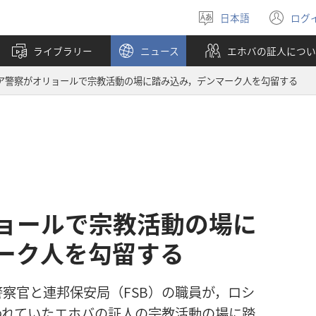
日本語
ログ
言
（
語
し
ライブラリー
ニュース
エホバの証人につい
を
い
選
タ
ア警察がオリョールで宗教活動の場に踏み込み，デンマーク人を勾留する
ぶ
ブ
で
開
く
ョールで宗教活動の場に
ーク人を勾留する
た警察官と連邦保安局（FSB）の職員が，ロシ
われていたエホバの証人の宗教活動の場に踏