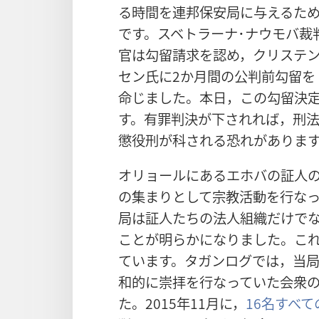
る時間を連邦保安局に与えるた
です。スベトラーナ･ナウモバ裁
官は勾留請求を認め，クリステ
セン氏に2か月間の公判前勾留を
命じました。本日，この勾留決
す。有罪判決が下されれば，刑法第
懲役刑が科される恐れがありま
オリョールにあるエホバの証人
の集まりとして宗教活動を行な
局は証人たちの法人組織だけで
ことが明らかになりました。こ
ています。タガンログでは，当
和的に崇拝を行なっていた会衆の
た。2015年11月に，
16名すべ