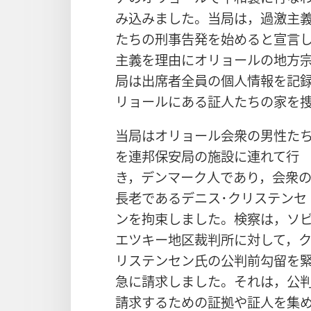
み込みました。当局は，過激主
たちの刑事告発を始めると宣言して
主義を理由にオリョールの地方
局は出席者全員の個人情報を記
リョールにある証人たちの家を
当局はオリョール会衆の男性た
を連邦保安局の施設に連れて行
き，デンマーク人であり，会衆
長老であるデニス･クリステンセ
ンを拘束しました。検察は，ソ
エツキー地区裁判所に対して，
リステンセン氏の公判前勾留を
急に請求しました。それは，公
請求するための証拠や証人を集