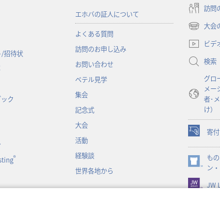
訪問
エホバの証人について
大会
（新
よくある質問
し
ビデ
訪問のお申し込み
い
/招待状
検索
タ
お問い合わせ
事
ブ
グロ
ベテル見学
で
メー
開
集会
ブック
者･
く）
け）
記念式
大会
寄付
（新
活動
ン
し
経験談
もの
い
®
ting
（新
ン・
タ
世界各地から
し
ブ
JW L
い
で
タ
開
ブ
く）
で