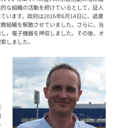
義的な組織の活動を続けているとして，証人
います。政府は2016年6月14日に，過激
宗教組織を解散させていました。さらに，当
録し，電子機器を押収しました。その後，オ
捜索しました。
ち
の
ビ
ク
緊
判
め