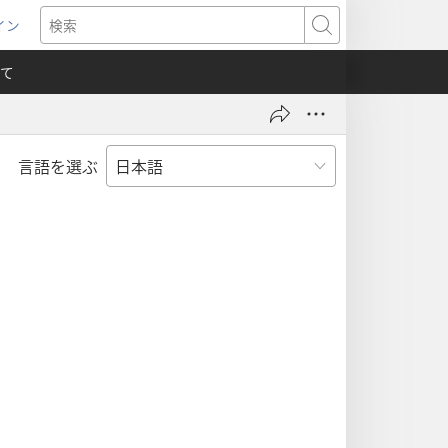
イン
新
検
索
て
言語を選ぶ
）