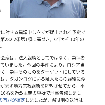
め
判
ン
定に対する異議申し立てが提出される予定で
282.2条第1項に基づき，6年から10年の
す。
の会衆は，法人組織としてではなく，崇拝者
っていました。今回の事件により，ロシア当
なく，崇拝そのものをターゲットにしている
れは，タガンログにいる証人たちの経験に似
局がまず地方宗教組織を解散させてから，平
16名を過激主義の容疑で刑事告発しまし
ての有罪が確定
しましたが，懲役刑の執行は