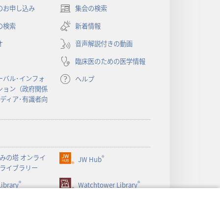
のお申し込み
集会の検索
（新
し
の検索
新着情報
い
オ
音声解説付きの動画
タ
ブ
臨床医のための医学情報
で
開
ーバル･インフォ
ヘルプ
く）
ション（政府関係
メディア･有識者向
みの塔 オンライ
®
JW Hub
（新
ライブラリー
し
®
®
ibrary
い
Watchtower Library
タ
ブ
で