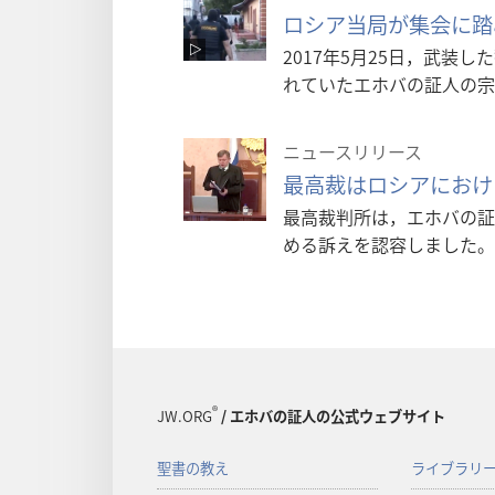
ロシア当局が集会に踏
2017年5月25日，武装
れていたエホバの証人の宗
ニュースリリース
最高裁はロシアにおけ
最高裁判所は，エホバの証
める訴えを認容しました。
®
JW.ORG
/ エホバの証人の公式ウェブサイト
聖書の教え
ライブラリ