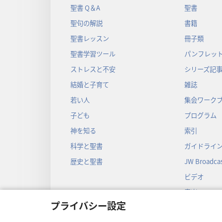
聖書 Q＆A
聖書
聖句の解説
書籍
聖書レッスン
冊子類
聖書学習ツール
パンフレット
ストレスと不安
シリーズ記
結婚と子育て
雑誌
若い人
集会ワーク
子ども
プログラム
神を知る
索引
科学と聖書
ガイドライ
歴史と聖書
JW Broadcas
ビデオ
音楽
プライバシー設定
音声劇