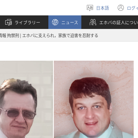
日本語
ログ
言
（
語
し
ライブラリー
ニュース
エホバの証人につい
を
い
選
タ
情報 拘禁刑 | エホバに支えられ，家族で迫害を忍耐する
ぶ
ブ
で
開
く