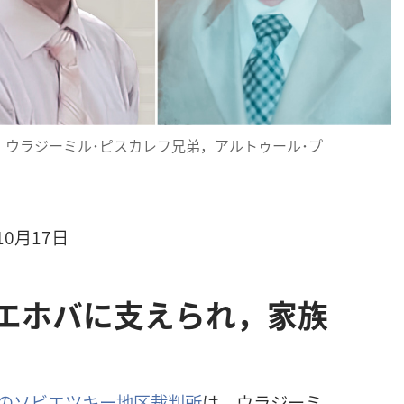
弟，ウラジーミル･ピスカレフ兄弟，アルトゥール･プ
年10月17日
| エホバに支えられ，家族
のソビエツキー地区裁判所
は，ウラジーミ