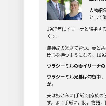
人物紹介
として
1987年にイリーナと結婚す
くす。
無神論の家庭で育つ。妻と共
関心を持つようになる。199
ウラジーミルの妻イリーナの
ウラジーミル兄弟は勾留中，
か。
夫は娘と私に[手紙で]家族
す。よく手紙に，詩，物語，