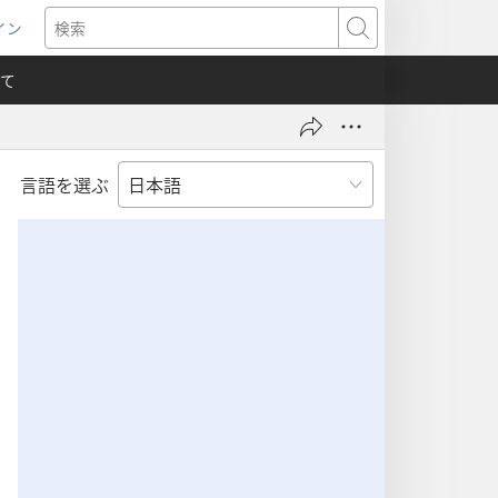
イン
新
検
索
て
言語を選ぶ
）