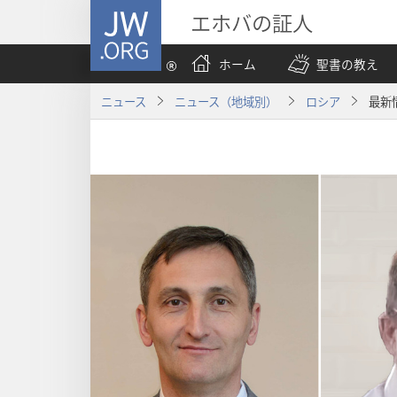
JW.ORG
エホバの証人
ホーム
聖書の教え
ニュース
ニュース（地域別）
ロシア
最新