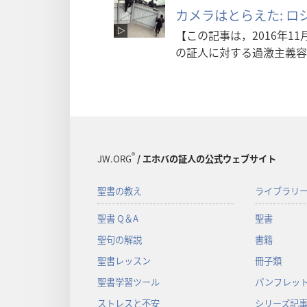
カメラはとらえた: 
【この記事は，2016年1
の証人に対する過激主義容
®
JW.ORG
/ エホバの証人の公式ウェブサイト
聖書の教え
ライブラリ
聖書 Q＆A
聖書
聖句の解説
書籍
聖書レッスン
冊子類
聖書学習ツール
パンフレット
ストレスと不安
シリーズ記