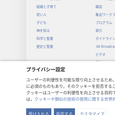
結婚と子育て
雑誌
若い人
集会ワーク
子ども
プログラム
神を知る
索引
科学と聖書
ガイドライ
歴史と聖書
JW Broadcas
ビデオ
音楽
プライバシー設定
音声劇
劇形式の聖
ユーザーの利便性を可能な限り向上させるため
に必須のものもあり，そのクッキーを拒否する
クッキーはユーザーの利便性を向上させる目的
は，
クッキーや類似の技術の使用に関する世界
Copyright
© 2026 Watch Towe
受け入れる
拒否する
カスタマイズ