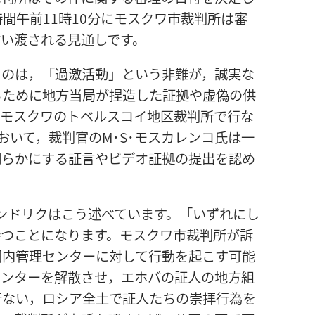
地時間午前11時10分にモスクワ市裁判所は審
言い渡される見通しです。
るのは，「過激活動」という非難が，誠実な
るために地方当局が捏造した証拠や虚偽の供
。モスクワのトベルスコイ地区裁判所で行な
において，裁判官のM･S･モスカレンコ氏は一
明らかにする証言やビデオ証拠の提出を認め
ンドリクはこう述べています。「いずれにし
持つことになります。モスクワ市裁判所が訴
国内管理センターに対して行動を起こす可能
センターを解散させ，エホバの証人の地方組
行ない，ロシア全土で証人たちの崇拝行為を