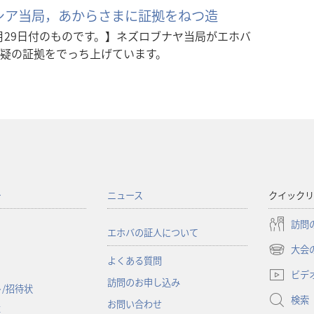
ロシア当局，あからさまに証拠をねつ造
1月29日付のものです。】ネズロブナヤ当局がエホバ
疑の証拠をでっち上げています。
ー
ニュース
クイックリ
訪問
エホバの証人について
大会
（新
よくある質問
し
ビデ
訪問のお申し込み
い
/招待状
検索
タ
お問い合わせ
事