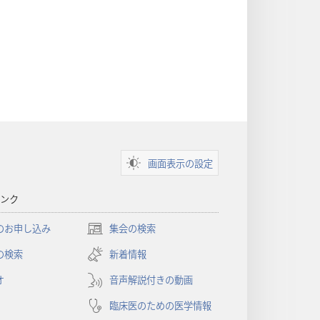
画面表示の設定
ンク
のお申し込み
集会の検索
（新
し
の検索
新着情報
い
オ
音声解説付きの動画
タ
ブ
臨床医のための医学情報
で