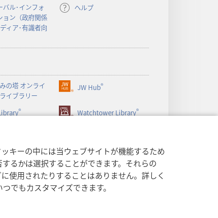
開
ーバル･インフォ
ヘルプ
く）
ション（政府関係
メディア･有識者向
みの塔 オンライ
®
JW Hub
（新
ライブラリー
し
®
®
ibrary
い
Watchtower Library
タ
ブ
で
クッキーの中には当ウェブサイトが機能するため
開
否するかは選択することができます。それらの
く）
グに使用されたりすることはありません。詳しく
いつでもカスタマイズできます。
する方針
|
プライバシー設定