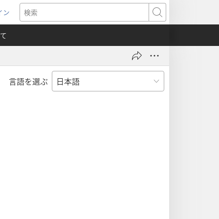
イン
新
検
索
て
言語を選ぶ
）