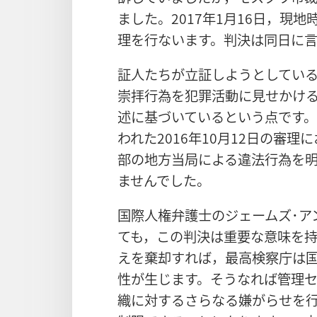
ました。2017年1月16日，現
理を行ないます。判決は同日に
証人たちが立証しようとしてい
崇拝行為を犯罪活動に見せかけ
述に基づいているという点です
われた2016年10月12日の審理
部の地方当局による違法行為を
ませんでした。
国際人権弁護士のジェームズ･ア
ても，この判決は重要な意味を
えを棄却すれば，最高検察庁は
性が生じます。そうなれば管理
織に対するさらなる嫌がらせを