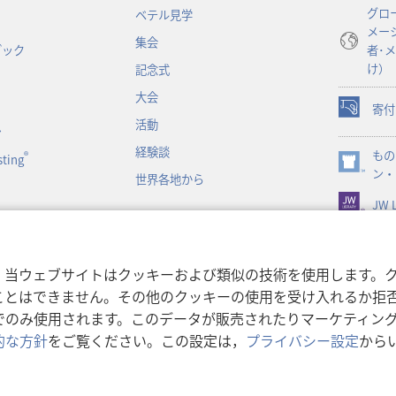
ブ
グロ
ベテル見学
で
メー
開
集会
ブック
者･
く）
け）
記念式
大会
寄付
（新
活動
ン
し
経験談
もの
い
®
ting
（新
ン・
タ
世界各地から
し
ブ
JW L
い
で
タ
開
ブ
く）
で
書朗読
，当ウェブサイトはクッキーおよび類似の技術を使用します。
開
ことはできません。その他のクッキーの使用を受け入れるか拒
く）
でのみ使用されます。このデータが販売されたりマーケティン
的な方針
をご覧ください。この設定は，
プライバシー設定
から
利用規約
|
プライバシーに関
r Bible and Tract Society of Pennsylvania.