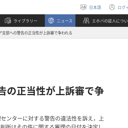
日本語
ログ
言
（
語
し
ライブラリー
ニュース
エホバの証人につい
を
い
選
タ
ア支部への警告の正当性が上訴審で争われる
ぶ
ブ
で
開
く
告の正当性が上訴審で争
理センターに対する警告の違法性を訴え，上
裁判所はその件に関する審理の日付を決定し