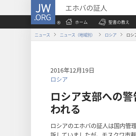
JW.ORG
エホバの証人
ホーム
聖書の教え
ニュース
ニュース（地域別）
ロシア
ロシ
2016年12月19日
ロシア
ロシア支部への警
われる
ロシアのエホバの証人は国内管
訴していましたが，モスクワ市