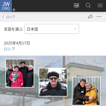
JW.ORG
ロ
サ
JW.ORG
メ
グ
イ
の
ニ
イ
ロシア
ト
検
を
ン
の
索
表
（新
言語を選ぶ
言
示
し
語
い
2025年4月17日
を
タ
ロシア
変
ブ
え
で
る
開
く）