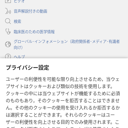
ビデオ
タ
で
ブ
開
音声解説付きの動画
で
く）
開
検索
く）
臨床医のための医学情報
グローバル･インフォメーション（政府関係者･メディア･有識者
向け）
ヘルプ
プライバシー設定
寄付
（新
ユーザーの利便性を可能な限り向上させるため，当ウェ
し
ブサイトはクッキーおよび類似の技術を使用します。
い
ものみの塔 オンライン・ライブラリー
（新
タ
クッキーの中には当ウェブサイトが機能するために必須
し
ブ
®
のものもあり，そのクッキーを拒否することはできませ
JW Hub
い
（新
で
ん。その他のクッキーの使用を受け入れるか拒否するか
タ
し
開
®
JW Library
ブ
は選択することができます。それらのクッキーはユー
い
く）
で
タ
ザーの利便性を向上させる目的でのみ使用されます。こ
®
Watchtower Library
開
ブ