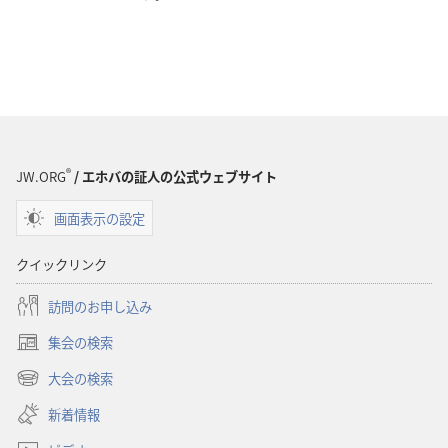
®
JW.ORG
/ エホバの証人の公式ウェブサイト
画面表示の設定
クイックリンク
訪問のお申し込み
集会の検索
（新
し
大会の検索
（新
い
し
新着情報
タ
い
ブ