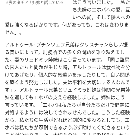
はこう言いました。「私た
る妻のタチアナ姉妹と話している
ち夫婦のエホバへの愛，互
いへの愛，そして隣人への
愛は強くなるばかりです。何があっても，これは変わりま
せん」。
アルトゥール･プチンツェフ兄弟はクリスチャンらしい振
る舞いによって，刑務所での多くの問題を乗り越えまし
た。妻のリュドミラ姉妹はこう言っています。「同じ監房
の囚人たちと問題が生じた時，アルトゥールは食べ物を分
けてあげたり，個人的な気遣いを示したりして，良い関係
を築くよう努力しました。夫は平和を大切にする人なんで
す」。アルトゥール兄弟とリュドミラ姉妹は仲間の兄弟姉
妹を通してもエホバの支えを経験しました。姉妹はこう
言っています。「エホバは私たちが自分たちだけで問題に
対処するようには決してされませんでした。こうした経験
から，私たちの生活がどれほど劇的に変わるとしても，エ
ホバは私たちが忍耐できるよう必ず助けてくださるという
ことが分かりました。大切なのは，エホバを100パーセン