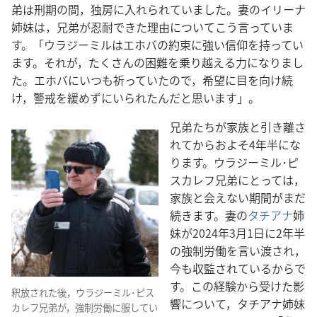
弟は刑期の間，独房に入れられていました。妻のイリーナ
姉妹は，兄弟が忍耐できた理由についてこう言っていま
す。「ウラジーミルはエホバの約束に強い信仰を持ってい
ます。それが，たくさんの困難を乗り越える力になりまし
た。エホバにいつも祈っていたので，希望に目を向け続
け，警戒を緩めずにいられたんだと思います」。
兄弟たちが家族と引き離さ
れてからおよそ4年半にな
ります。ウラジーミル･ピ
スカレフ兄弟にとっては，
家族と会えない期間がまだ
続きます。妻の
タチアナ
姉
妹が2024年3月1日に2年半
の強制労働を言い渡され，
今も収監されているからで
す。この経験から受けた影
釈放された後，ウラジーミル･ピス
響について，タチアナ姉妹
カレフ兄弟が，強制労働に服してい