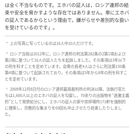
は全く不当なものです。エホバの証人は，ロシア連邦の結
束や安全を脅かすような存在ではありません。単にエホバ
の証人であるからという理由で，嫌がらせや差別的な扱い
を受けているのです」。
上の写真に写っているのは16人中10人だけです。
a
ロシア当局は2012年に，ロシア連邦の刑法第282条の2第1項および
b
第2項に基づいて16人の証人たちを起訴しました。その条項は3年以下
の刑を科すことを定めています。会衆の長老4人はさらに刑法第150条
第4項に基づいて起訴されており，その条項は5年から8年の刑を科すこ
とを定めています。
2009年12月8日付のロシア連邦最高裁判所の判決以降，法執行官た
c
ちは1,600人以上のエホバの証人を勾留し，70余りの出版物を“過激主義
的”として発禁処分にし，エホバの証人の家や崇拝場所171軒を強制的
に捜索し，宗教的な集まりを69回も中止させたり妨害したりしまし
た。