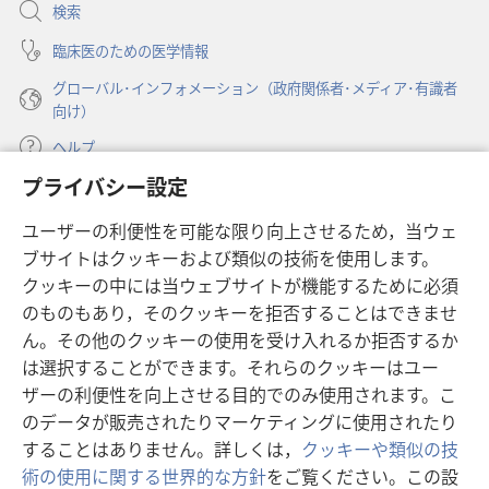
開
検索
く）
臨床医のための医学情報
グローバル･インフォメーション（政府関係者･メディア･有識者
向け）
ヘルプ
プライバシー設定
寄付
（新
ユーザーの利便性を可能な限り向上させるため，当ウェ
し
ブサイトはクッキーおよび類似の技術を使用します。
い
ものみの塔 オンライン・ライブラリー
（新
タ
クッキーの中には当ウェブサイトが機能するために必須
し
ブ
®
のものもあり，そのクッキーを拒否することはできませ
JW Hub
い
（新
で
ん。その他のクッキーの使用を受け入れるか拒否するか
タ
し
開
®
JW Library
は選択することができます。それらのクッキーはユー
ブ
い
く）
で
タ
ザーの利便性を向上させる目的でのみ使用されます。こ
®
Watchtower Library
開
ブ
のデータが販売されたりマーケティングに使用されたり
く）
で
することはありません。詳しくは，
クッキーや類似の技
開
術の使用に関する世界的な方針
をご覧ください。この設
く）