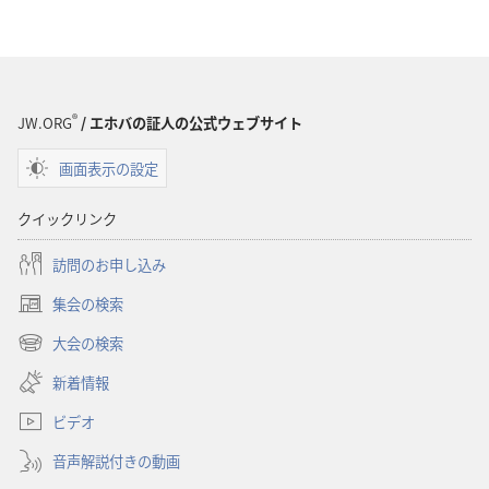
®
JW.ORG
/ エホバの証人の公式ウェブサイト
画面表示の設定
クイックリンク
訪問のお申し込み
集会の検索
（新
し
大会の検索
（新
い
し
新着情報
タ
い
ブ
ビデオ
タ
で
ブ
開
音声解説付きの動画
で
く）