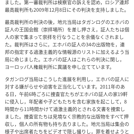
ました。第一審裁判所は検察官の訴えを認め，ロシア連邦
最高裁判所も2009年12月8日にその判決を支持しました。
最高裁判所の判決の後，地元当局はタガンログのエホバの
証人の王国会館（崇拝場所）を差し押さえ，証人たちは個
人の家で集まって崇拝を行なうことを余儀なくされまし
た。裁判所はさらに，エホバの証人の34の出版物を，連
邦の指定する過激主義的な情報源のリストに加えるよう当
局に命じました。エホバの証人はこれらの判決に関し，
ヨーロッパ人権裁判所に異議を申し立てています。
タガンログ当局はこうした進展を利用し，エホバの証人に
対する嫌がらせや迫害を正当化しています。2011年のあ
る日，午前6時ごろに捜査官たちがエホバの証人の家19軒
に侵入し，年配者や子どもたちを含む家族を起こして，8
時間から11時間かけて過激主義的とされる文書を捜索し
ました。捜査官たちは見境なく宗教的な出版物をすべて押
収し，個人の所有物も持ち去りました。地元当局は集会の
様子や出席者たちをビデオで隠し撮りし，罪を着せようと