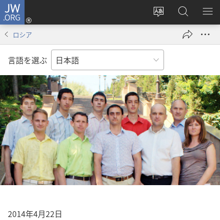
JW.ORG
ロ
サ
JW.ORG
メ
グ
イ
の
ニ
イ
ロシア
ト
検
を
ン
の
索
表
（新
言語を選ぶ
言
示
し
語
い
を
タ
変
ブ
え
で
る
開
く）
2014年4月22日