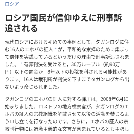
ロシア
ロシア国民が信仰ゆえに刑事訴
追される
現代ロシアにおける初めての事例として，タガンログに住
む16人のエホバの証人
が，平和的な崇拝のために集まっ
a
て信仰を実践しているというだけの理由で刑事訴追されま
した。
有罪判決を受けると，30万ルーブル（約90万
b
円）以下の罰金か，8年以下の投獄を科される可能性があ
ります。16人は裁判所が判決を下すまでタガンログから出
ないよう命じられました。
タガンログのエホバの証人に対する弾圧は，2008年6月に
始まりました。ロストフの地方検察官が，タガンログのエ
ホバの証人の宗教組織を解散させて以後の活動を禁じるよ
う申し立てを行なったのです。さらに，エホバの証人の宗
教刊行物には過激主義的な文言が含まれているとも主張し