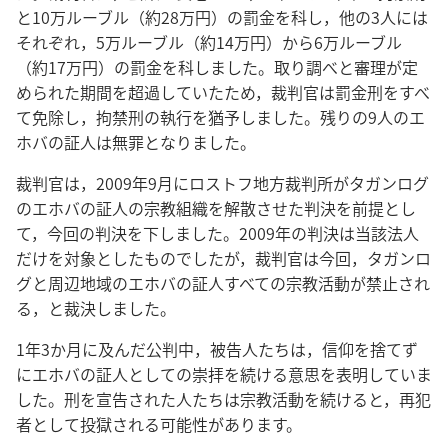
と10万ルーブル（約28万円）の罰金を科し，他の3人には
それぞれ，5万ルーブル（約14万円）から6万ルーブル
（約17万円）の罰金を科しました。取り調べと審理が定
められた期間を超過していたため，裁判官は罰金刑をすべ
て免除し，拘禁刑の執行を猶予しました。残りの9人のエ
ホバの証人は無罪となりました。
裁判官は，2009年9月にロストフ地方裁判所がタガンログ
のエホバの証人の宗教組織を解散させた判決を前提とし
て，今回の判決を下しました。2009年の判決は当該法人
だけを対象としたものでしたが，裁判官は今回，タガンロ
グと周辺地域のエホバの証人すべての宗教活動が禁止され
る，と裁決しました。
1年3か月に及んだ公判中，被告人たちは，信仰を捨てず
にエホバの証人としての崇拝を続ける意思を表明していま
した。刑を宣告された人たちは宗教活動を続けると，再犯
者として投獄される可能性があります。