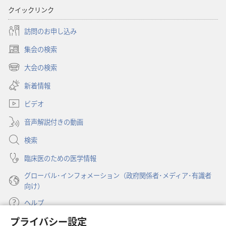
クイックリンク
訪問のお申し込み
集会の検索
（新
し
大会の検索
（新
い
し
新着情報
タ
い
ブ
ビデオ
タ
で
ブ
開
音声解説付きの動画
で
く）
開
検索
く）
臨床医のための医学情報
グローバル･インフォメーション（政府関係者･メディア･有識者
向け）
ヘルプ
プライバシー設定