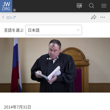
JW.ORG
ロ
サ
JW.ORG
メ
グ
イ
の
ニ
イ
ロシア
ト
検
を
ン
の
索
表
（新
言語を選ぶ
言
示
し
語
い
を
タ
変
ブ
え
で
る
開
く）
2014年7月31日