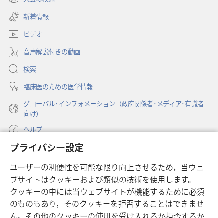
（新
い
し
新着情報
タ
い
ブ
ビデオ
タ
で
ブ
開
音声解説付きの動画
で
く）
開
検索
く）
臨床医のための医学情報
グローバル･インフォメーション（政府関係者･メディア･有識者
向け）
ヘルプ
プライバシー設定
寄付
（新
ユーザーの利便性を可能な限り向上させるため，当ウェ
し
ブサイトはクッキーおよび類似の技術を使用します。
い
ものみの塔 オンライン・ライブラリー
（新
タ
クッキーの中には当ウェブサイトが機能するために必須
し
ブ
®
のものもあり，そのクッキーを拒否することはできませ
JW Hub
い
（新
で
ん。その他のクッキーの使用を受け入れるか拒否するか
タ
し