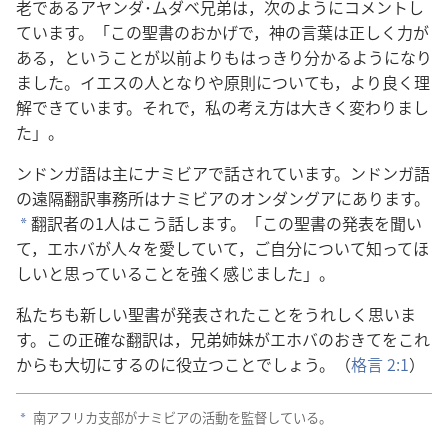
老であるアヤンダ･ムダベ兄弟は，次のようにコメントし
ています。「この聖書のおかげで，神の言葉は正しく力が
ある，ということが以前よりもはっきり分かるようになり
ました。イエスの人となりや原則についても，より良く理
解できています。それで，私の考え方は大きく変わりまし
た」。
ンドンガ語は主にナミビアで話されています。ンドンガ語
の遠隔翻訳事務所はナミビアのオンダングアにあります。
翻訳者の1人はこう話します。「この聖書の発表を聞い
a
て，エホバが人々を愛していて，ご自分について知ってほ
しいと思っていることを強く感じました」。
私たちも新しい聖書が発表されたことをうれしく思いま
す。この正確な翻訳は，兄弟姉妹がエホバのおきてをこれ
からも大切にするのに役立つことでしょう。（
格言 2:1
）
南アフリカ支部がナミビアの活動を監督している。
a