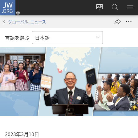
JW.ORG
ロ
サ
JW.ORG
メ
グ
イ
の
ニ
イ
グローバル･ニュース
ト
検
を
ン
の
索
表
（新
言語を選ぶ
言
示
し
語
い
を
タ
変
ブ
え
で
る
開
く）
2023年3月10日