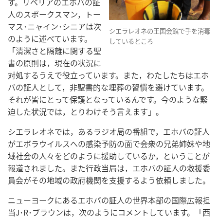
す。リベリアのエホバの証
人のスポークスマン，トー
マス･ニャイン･シニアは次
シエラレオネの王国会館で手を消毒
のように述べています。
しているところ
「清潔さと隔離に関する聖
書の原則は，現在の状況に
対処するうえで役立っています。また，わたしたちはエホ
バの証人として，非聖書的な埋葬の習慣を避けています。
それが皆にとって保護となっているんです。今のような緊
迫した状況では，とりわけそう言えます」。
シエラレオネでは，あるラジオ局の番組で，エホバの証人
がエボラウイルスへの感染予防の面で会衆の兄弟姉妹や地
域社会の人々をどのように援助しているか，ということが
報道されました。また行政当局は，エホバの証人の救援委
員会がその地域の政府機関を支援するよう依頼しました。
ニューヨークにあるエホバの証人の世界本部の国際広報担
当J･R･ブラウンは，次のようにコメントしています。「西