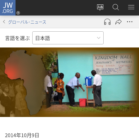
JW.ORG
ロ
サ
JW.ORG
メ
グ
イ
の
ニ
イ
グローバル･ニュース
ト
検
を
ン
の
索
表
（新
言語を選ぶ
言
示
し
語
い
を
タ
変
ブ
え
で
る
開
く）
2014年10月9日