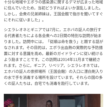
十分な地域やエボラの感染源に関するデマが広まった地域
に住んでいたため，当初どうすればよいか混乱しました。
しかし，会衆の兄弟姉妹は，王国会館で指示を聞いてすぐ
にそれに従いました」。
シエラレオネとギニアでは7月に，エホバの証人の旅行す
る代表者たちによる各会衆への2日間の特別な訪問が始ま
りました。訪問中には，「従順は命を救う」と題する話が
なされます。その目的は，エボラ出血熱の実際的な予防措
置に対する意識を高め，最新のガイドラインに従い続ける
よう励ますことです。この訪問は2014年11月まで継続さ
れます。さらに，ギニア，リベリア，シエラレオネでは，
エホバの証人の崇拝場所（王国会館）の入口に漂白剤入り
の水で手を消毒する場所を設けています。それらの国の多
くの証人たちは，自宅でも消毒を励行しています。