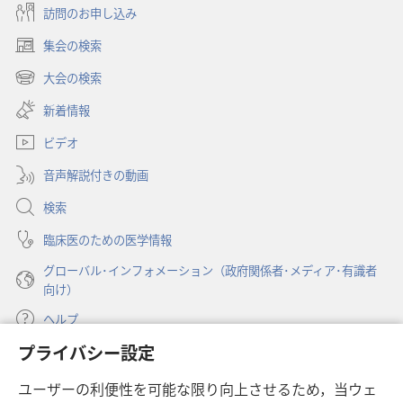
訪問のお申し込み
集会の検索
（新
し
大会の検索
（新
い
し
新着情報
タ
い
ブ
ビデオ
タ
で
ブ
開
音声解説付きの動画
で
く）
開
検索
く）
臨床医のための医学情報
グローバル･インフォメーション（政府関係者･メディア･有識者
向け）
ヘルプ
プライバシー設定
寄付
（新
ユーザーの利便性を可能な限り向上させるため，当ウェ
し