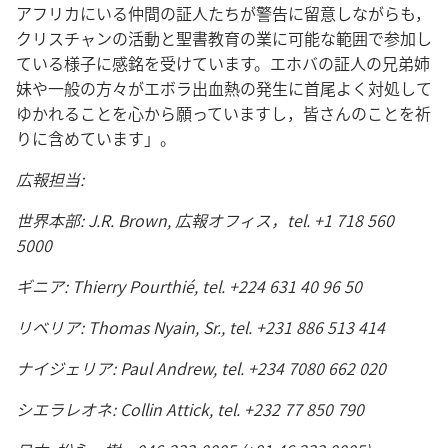
アフリカにいる仲間の証人たちが警告に留意しながらも，
クリスチャンの活動と聖書教育の業に可能な範囲で参加し
ている様子に感銘を受けています。エホバの証人の兄弟姉
妹や一般の方々がエボラ出血熱の発生に首尾よく対処して
ゆかれることを心から願っていますし，皆さんのことを祈
りに含めています」。
広報担当:
世界本部: J.R. Brown, 広報オフィス，tel. +1 718 560
5000
ギニア: Thierry Pourthié, tel. +224 631 40 96 50
リベリア: Thomas Nyain, Sr., tel. +231 886 513 414
ナイジェリア: Paul Andrew, tel. +234 7080 662 020
シエラレオネ: Collin Attick, tel. +232 77 850 790