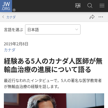
JW.ORG
ロ
サ
JW.ORG
メ
グ
イ
の
ニ
イ
カナダ
ト
検
を
ン
の
索
表
（新
言語を選ぶ
言
示
し
語
い
2019年2月8日
を
タ
カナダ
変
ブ
え
で
経験ある5人のカナダ人医師が無
る
開
輸血治療の進展について語る
く）
最近行なわれたインタビューで，5人の著名な医学教育者
が無輸血治療の経験を話します。