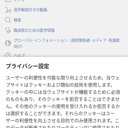
で
ブ
開
音声解説付きの動画
で
く）
開
検索
く）
臨床医のための医学情報
グローバル･インフォメーション（政府関係者･メディア･有識者
向け）
ヘルプ
プライバシー設定
寄付
（新
ユーザーの利便性を可能な限り向上させるため，当ウェ
し
ブサイトはクッキーおよび類似の技術を使用します。
い
ものみの塔 オンライン・ライブラリー
（新
タ
クッキーの中には当ウェブサイトが機能するために必須
し
ブ
®
のものもあり，そのクッキーを拒否することはできませ
JW Hub
い
（新
で
ん。その他のクッキーの使用を受け入れるか拒否するか
タ
し
開
®
JW Library
は選択することができます。それらのクッキーはユー
ブ
い
く）
で
タ
ザーの利便性を向上させる目的でのみ使用されます。こ
®
Watchtower Library
開
ブ
のデータが販売されたりマーケティングに使用されたり