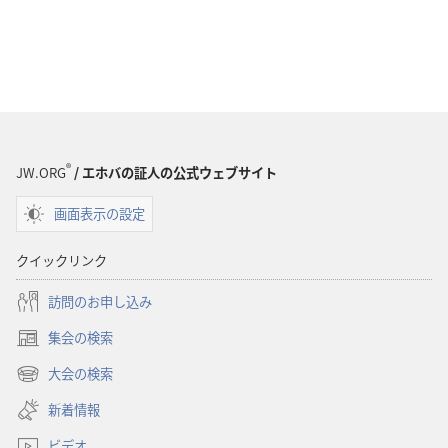
®
JW.ORG
/ エホバの証人の公式ウェブサイト
画面表示の設定
クイックリンク
訪問のお申し込み
集会の検索
（新
し
大会の検索
（新
い
し
新着情報
タ
い
ブ
ビデオ
タ