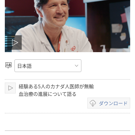
ビ
デ
言
語
オ
を
経験ある5人のカナダ人医師が無輸
選
を
再
血治療の進展について語る
択
生
ダウンロード
再
ビ
デ
生
オ
の