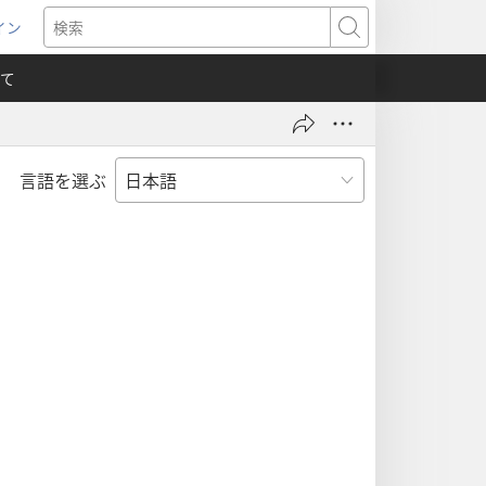
イン
新
検
索
て
言語を選ぶ
）