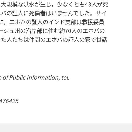
大規模な洪水が生じ，少なくとも43人が死
ホバの証人に死傷者はいませんでした。サイ
に，エホバの証人のインド支部は救援委員
ーシュ州の沿岸部に住む約70人のエホバの
した人たちは仲間のエホバの証人の家で世話
e of Public Information, tel.
45476425