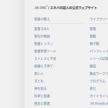
®
JW.ORG
/ エホバの証人の公式ウェブサイト
聖書の教え
ライブラリ
聖書 Q＆A
聖書
聖句の解説
書籍
聖書レッスン
冊子類
聖書学習ツール
パンフレット
ストレスと不安
シリーズ記
結婚と子育て
雑誌
若い人
集会ワーク
子ども
プログラム
神を知る
索引
科学と聖書
ガイドライ
歴史と聖書
JW Broadcas