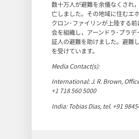
数十万人が避難を余儀なくされ，
亡しました。その地域に住むエ
クロン･ファイリンが上陸する前
会を組織し，アーンドラ･プラデ
証人の避難を助けました。避難
を受けています。
Media Contact(s):
International: J. R. Brown, Offic
+1 718 560 5000
India: Tobias Dias, tel. +91 98