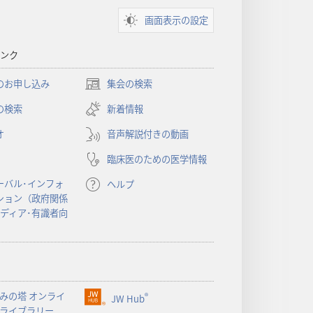
画面表示の設定
ンク
のお申し込み
集会の検索
（新
し
の検索
新着情報
い
オ
音声解説付きの動画
タ
ブ
臨床医のための医学情報
で
開
ーバル･インフォ
ヘルプ
く）
ション（政府関係
メディア･有識者向
みの塔 オンライ
®
JW Hub
（新
ライブラリー