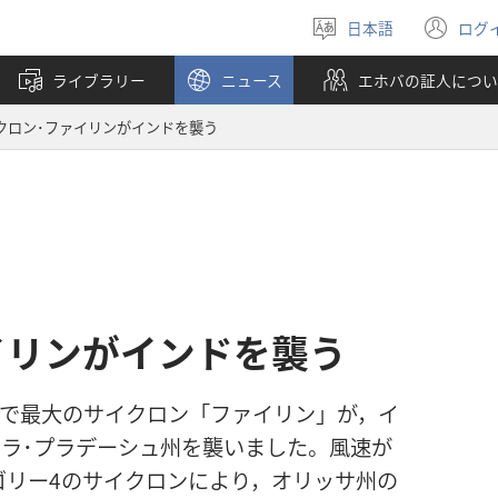
日本語
ログ
言
（
語
し
ライブラリー
ニュース
エホバの証人につい
を
い
選
タ
クロン･ファイリンがインドを襲う
ぶ
ブ
で
開
く
イリンがインドを襲う
年余りで最大のサイクロン「ファイリン」が，イ
ラ･プラデーシュ州を襲いました。風速が
ゴリー4のサイクロンにより，オリッサ州の