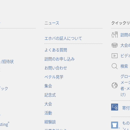
ー
ニュース
クイックリ
訪問
エホバの証人について
大会
（新
よくある質問
し
ビデ
訪問のお申し込み
い
/招待状
検索
タ
お問い合わせ
事
ブ
グロ
ベテル見学
で
メー
開
集会
ブック
者･
く）
け）
記念式
大会
寄付
（新
活動
ン
し
経験談
もの
い
®
ting
（新
ン・
タ