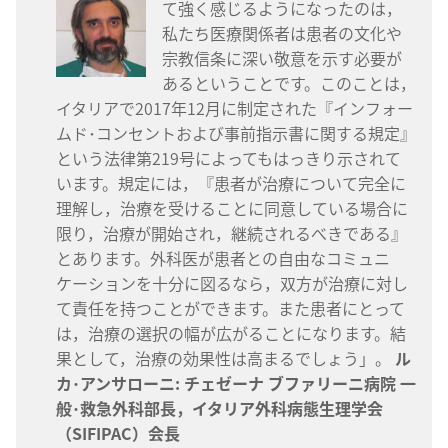
て強く感じるようになったのは，
私たち医療関係者は患者の文化や
宗教信条に深い敬意を示す必要が
あるということです。このことは，
イタリアで2017年12月に制定された『インフォー
ムド･コンセントおよび事前指示書に関する規定』
という法律第219号によってもはっきり示されて
います。規定には，『患者が治療について完全に
理解し，治療を受けることに同意している場合に
限り，治療が開始され，継続されるべきである』
とあります。外科医が患者との自由なコミュニ
ケーションを十分に図るなら，双方が治療に対し
て責任を持つことができます。また患者にとって
は，治療の選択の幅が広がることになります。結
果として，治療の効果性は高まるでしょう」。
ル
カ･アンサローニ: チェゼーナ ブファリーニ病院 一
般･救急外科部長，イタリア外科病態生理学会
（SIFIPAC）会長