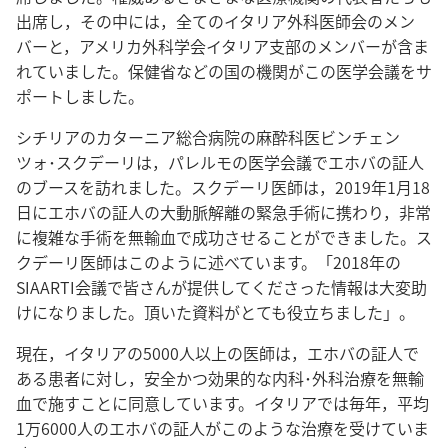
出席し，その中には，全てのイタリア外科医師会のメン
バーと，アメリカ外科学会イタリア支部のメンバーが含ま
れていました。保健省などの国の機関がこの医学会議をサ
ポートしました。
シチリアのカターニア総合病院の麻酔科医ビンチェン
ツォ･スクデーリは，パレルモの医学会議でエホバの証人
のブースを訪れました。スクデーリ医師は，2019年1月18
日にエホバの証人の大動脈解離の緊急手術に携わり，非常
に複雑な手術を無輸血で成功させることができました。ス
クデーリ医師はこのように述べています。「2018年の
SIAARTI会議で皆さんが提供してくださった情報は大変助
けになりました。頂いた資料がとても役立ちました」。
現在，イタリアの5000人以上の医師は，エホバの証人で
ある患者に対し，安全かつ効果的な内科･外科治療を無輸
血で施すことに同意しています。イタリアでは毎年，平均
1万6000人のエホバの証人がこのような治療を受けていま