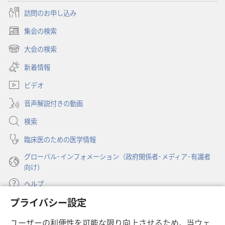
訪問のお申し込み
集会の検索
（新
し
大会の検索
（新
い
し
新着情報
タ
い
ブ
ビデオ
タ
で
ブ
開
音声解説付きの動画
で
く）
開
検索
く）
臨床医のための医学情報
グローバル･インフォメーション（政府関係者･メディア･有識者
向け）
ヘルプ
プライバシー設定
寄付
（新
ユーザーの利便性を可能な限り向上させるため，当ウェ
し