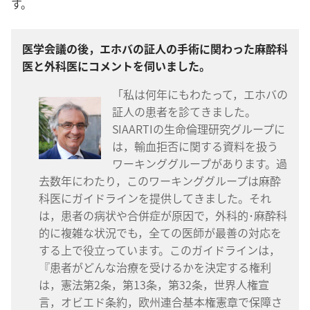
す。
医学会議の後，エホバの証人の手術に関わった麻酔科
医と外科医にコメントを伺いました。
「私は何年にもわたって，エホバの
証人の患者を診てきました。
SIAARTIの生命倫理研究グループに
は，輸血拒否に関する資料を扱う
ワーキンググループがあります。過
去数年にわたり，このワーキンググループは麻酔
科医にガイドラインを提供してきました。それ
は，患者の病状や合併症が原因で，外科的･麻酔科
的に複雑な状況でも，全ての医師が最善の対応を
する上で役立っています。このガイドラインは，
『患者がどんな治療を受けるかを決定する権利
は，憲法第2条，第13条，第32条，世界人権宣
言，オビエド条約，欧州連合基本権憲章で保障さ