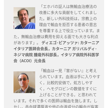
「エホバの証人は無輸血治療法の
改善に多大な貢献をしてくれまし
た。新しい外科技術は，宗教上の
理由で輸血を拒否する患者の意志
を尊重する上で役立っています。ま
た，無輸血治療は費用を抑える面でも大きな利点
があります」。
ディエゴ･ピアッツァ: カターニア
イタリア医師会会長，カターニア ガリバルディ･
ネジマ病院 腫瘍外科部長，イタリア病院外科医学
会（ACOI）元会長
「輸血は一見『害がない』と考え
られています。血液は手に入りやす
く，比較的安価で，処方しやす
く，ヘモグロビンの数値をすぐに
上げることができる，と思われて
います。それで多くの医師は輸血を施します。し
かし，赤血球濃厚液や他の血液成分の輸血が有害