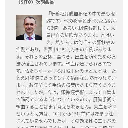
（SITO）次期会長
「肝移植は臓器移植の中で最も複
雑です。他の移植と比べると2倍か
ら3倍，あるいは4倍も難しく，大
量出血の危険があります。とはい
え，私たちには何千もの肝移植の
症例があり，世界中にも何万もの症例がありま
す。それらの証拠に基づき，出血を防ぐための方
法が確立されています。輸血は避けられるので
す。私たちが手がける肝臓手術のほとんどは，た
とえ肝移植であっても全く輸血なしで行われてい
ます。数年前まで手術の精度はあまり高くありま
せんでしたが，今は，顕微鏡手術によって血管ま
で確認できるようになっているので，肝臓手術で
輸血することはまず考えられません。失血を防ぐ
という考え方は，10年から15年前にはあまり注目
されていませんでしたが，その効果性にエホバの
証人が気付かせてくれました。このことに感謝し