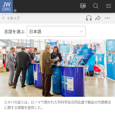
JW.ORG
ロ
サ
JW.ORG
メ
グ
イ
の
ニ
イ
イタリア
ト
検
を
ン
の
索
表
（新
言語を選ぶ
言
示
し
語
い
を
タ
変
ブ
え
で
る
開
く）
エホバの証人は，ローマで開かれた外科学会合同会議で輸血の代替療法
に関する情報を提供した。