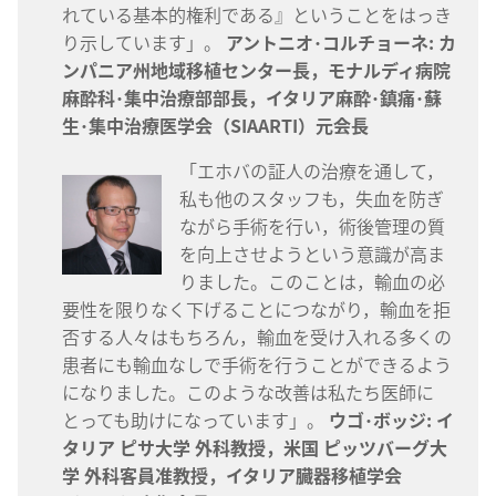
れている基本的権利である』ということをはっき
り示しています」。
アントニオ･コルチョーネ: カ
ンパニア州地域移植センター長，モナルディ病院
麻酔科･集中治療部部長，イタリア麻酔･鎮痛･蘇
生･集中治療医学会（SIAARTI）元会長
「エホバの証人の治療を通して，
私も他のスタッフも，失血を防ぎ
ながら手術を行い，術後管理の質
を向上させようという意識が高ま
りました。このことは，輸血の必
要性を限りなく下げることにつながり，輸血を拒
否する人々はもちろん，輸血を受け入れる多くの
患者にも輸血なしで手術を行うことができるよう
になりました。このような改善は私たち医師に
とっても助けになっています」。
ウゴ･ボッジ: イ
タリア ピサ大学 外科教授，米国 ピッツバーグ大
学 外科客員准教授，イタリア臓器移植学会