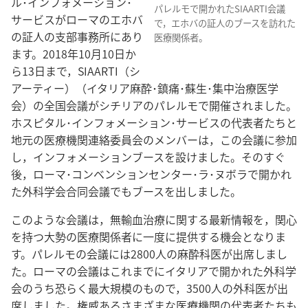
ル･インフォメーション･
パレルモで開かれたSIAARTI会議
サービスがローマのエホバ
で，エホバの証人のブースを訪れた
の証人の支部事務所にあり
医療関係者。
ます。2018年10月10日か
ら13日まで，SIAARTI（シ
アーティー）（イタリア麻酔･鎮痛･蘇生･集中治療医学
会）の全国会議がシチリアのパレルモで開催されました。
ホスピタル･インフォメーション･サービスの代表者たちと
地元の医療機関連絡委員会のメンバーは，この会議に参加
し，インフォメーションブースを設けました。そのすぐ
後，ローマ･コンベンションセンター･ラ･ヌボラで開かれ
た外科学会合同会議でもブースを出しました。
このような会議は，無輸血治療に関する最新情報を，関心
を持つ大勢の医療関係者に一度に提供する機会となりま
す。パレルモの会議には2800人の麻酔科医が出席しまし
た。ローマの会議はこれまでにイタリアで開かれた外科学
会のうち恐らく最大規模のもので，3500人の外科医が出
席しました。権威あるさまざまな医療機関の代表者たちも