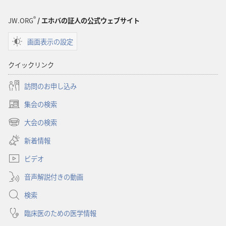
®
JW.ORG
/ エホバの証人の公式ウェブサイト
画面表示の設定
クイックリンク
訪問のお申し込み
集会の検索
（新
し
大会の検索
（新
い
し
新着情報
タ
い
ブ
ビデオ
タ
で
ブ
開
音声解説付きの動画
で
く）
開
検索
く）
臨床医のための医学情報