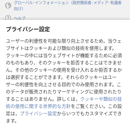
グローバル･インフォメーション（政府関係者･メディア･有識者
向け）
ヘルプ
プライバシー設定
寄付
（新
ユーザーの利便性を可能な限り向上させるため，当ウェ
し
ブサイトはクッキーおよび類似の技術を使用します。
い
ものみの塔 オンライン・ライブラリー
（新
タ
クッキーの中には当ウェブサイトが機能するために必須
し
ブ
®
のものもあり，そのクッキーを拒否することはできませ
JW Hub
い
（新
で
ん。その他のクッキーの使用を受け入れるか拒否するか
タ
し
開
®
JW Library
ブ
は選択することができます。それらのクッキーはユー
い
く）
で
タ
ザーの利便性を向上させる目的でのみ使用されます。こ
®
Watchtower Library
開
ブ
のデータが販売されたりマーケティングに使用されたり
く）
で
することはありません。詳しくは，
クッキーや類似の技
開
術の使用に関する世界的な方針
をご覧ください。この設
く）
定は，
プライバシー設定
からいつでもカスタマイズでき
Copyright
© 2026 Watch Tower Bible and Tract Society of Pennsylvania.
ます。
利用規約
|
プライバシーに関する方針
|
プライバシー設定