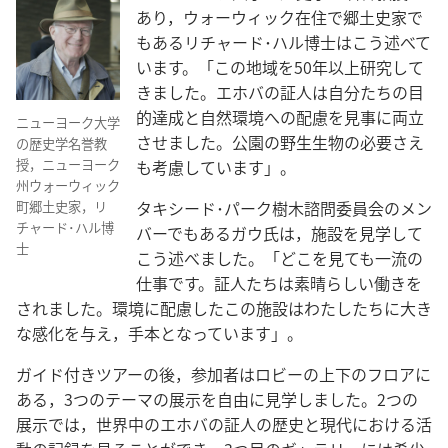
あり，ウォーウィック在住で郷土史家で
もあるリチャード･ハル博士はこう述べて
います。「この地域を50年以上研究して
きました。エホバの証人は自分たちの目
的達成と自然環境への配慮を見事に両立
ニューヨーク大学
させました。公園の野生生物の必要さえ
の歴史学名誉教
授，ニューヨーク
も考慮しています」。
州ウォーウィック
タキシード･パーク樹木諮問委員会のメン
町郷土史家，リ
チャード･ハル博
バーでもあるガウ氏は，施設を見学して
士
こう述べました。「どこを見ても一流の
仕事です。証人たちは素晴らしい働きを
されました。環境に配慮したこの施設はわたしたちに大き
な感化を与え，手本となっています」。
ガイド付きツアーの後，参加者はロビーの上下のフロアに
ある，3つのテーマの展示を自由に見学しました。2つの
展示では，世界中のエホバの証人の歴史と現代における活