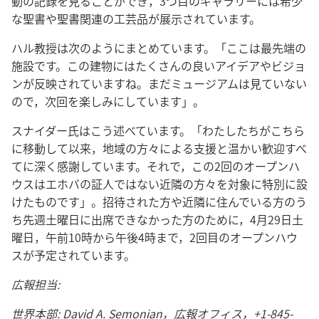
動の記録を見ることができ，3つ目のギャラリーには希少
な聖書や聖書関連の工芸品が展示されています。
ハル教授は次のようにまとめています。「ここは最先端の
施設です。この建物にはたくさんの良いアイデアやビジョ
ンが反映されていますね。まだミュージアムは見ていない
ので，次回を楽しみにしています」。
スナイダー氏はこう述べています。「わたしたちがこちら
に移動して以来，地域の方々による支援と温かい歓迎すべ
てに深く感謝しています。それで，この2回のオープンハ
ウスはエホバの証人ではない近隣の方々を対象に特別に設
けたものです」。招待された方や近隣に住んでいる方のう
ち先週土曜日に出席できなかった方のために，4月29日土
曜日，午前10時から午後4時まで，2回目のオープンハウ
スが予定されています。
広報担当:
世界本部: David A. Semonian，広報オフィス，+1-845-