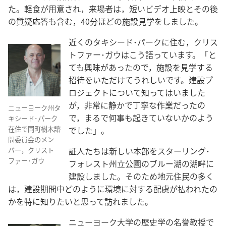
た。軽食が用意され，来場者は，短いビデオ上映とその後
の質疑応答も含む，40分ほどの施設見学をしました。
近くのタキシード･パークに住む，クリス
トファー･ガウはこう語っています。「と
ても興味があったので，施設を見学する
招待をいただけてうれしいです。建設プ
ロジェクトについて知ってはいました
が，非常に静かで丁寧な作業だったの
ニューヨーク州タ
で，まるで何事も起きていないかのよう
キシード･パーク
在住で同町樹木諮
でした」。
問委員会のメン
証人たちは新しい本部をスターリング･
バー，クリスト
ファー･ガウ
フォレスト州立公園のブルー湖の湖畔に
建設しました。そのため地元住民の多く
は，建設期間中どのように環境に対する配慮が払われたの
かを特に知りたいと思って訪れました。
ニューヨーク大学の歴史学の名誉教授で