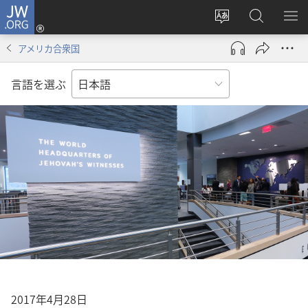
JW.ORG
ロ
サ
JW.ORG
メ
グ
イ
の
ニ
イ
アメリカ合衆国
ト
検
を
ン
の
索
表
（新
言語を選ぶ
言
示
し
語
い
を
タ
変
ブ
え
で
る
開
く）
2017年4月28日