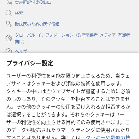
音声解説付きの動画
で
く）
開
検索
く）
臨床医のための医学情報
グローバル･インフォメーション（政府関係者･メディア･有識者
向け）
ヘルプ
プライバシー設定
寄付
（新
ユーザーの利便性を可能な限り向上させるため，当ウェ
し
ブサイトはクッキーおよび類似の技術を使用します。
い
ものみの塔 オンライン・ライブラリー
（新
タ
クッキーの中には当ウェブサイトが機能するために必須
し
ブ
®
のものもあり，そのクッキーを拒否することはできませ
JW Hub
い
（新
で
ん。その他のクッキーの使用を受け入れるか拒否するか
タ
し
開
®
JW Library
は選択することができます。それらのクッキーはユー
ブ
い
く）
で
タ
ザーの利便性を向上させる目的でのみ使用されます。こ
®
Watchtower Library
開
ブ
のデータが販売されたりマーケティングに使用されたり
く）
で
することはありません。詳しくは，
クッキーや類似の技