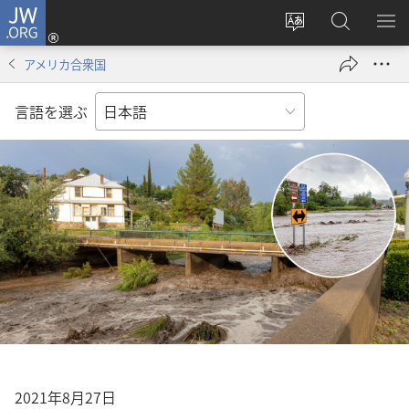
JW.ORG
ロ
サ
JW.ORG
メ
グ
イ
の
ニ
イ
アメリカ合衆国
ト
検
を
ン
の
索
表
（新
言語を選ぶ
言
示
し
語
い
を
タ
変
ブ
え
で
る
開
く）
2021年8月27日