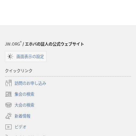
®
JW.ORG
/ エホバの証人の公式ウェブサイト
画面表示の設定
クイックリンク
訪問のお申し込み
集会の検索
（新
し
大会の検索
（新
い
し
新着情報
タ
い
ブ
ビデオ
タ
で
ブ
開