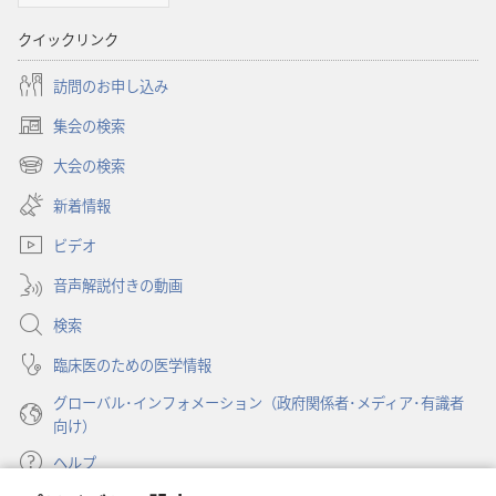
ショ
クイックリンク
ン
訪問のお申し込み
集会の検索
（新
し
大会の検索
（新
い
し
新着情報
タ
い
ブ
ビデオ
タ
で
ブ
開
音声解説付きの動画
で
く）
開
検索
く）
臨床医のための医学情報
グローバル･インフォメーション（政府関係者･メディア･有識者
向け）
ヘルプ