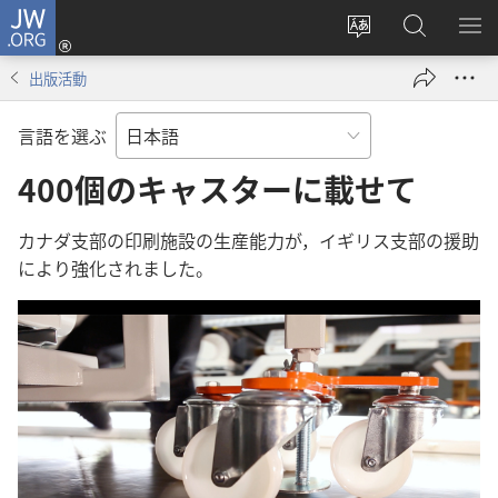
JW.ORG
ロ
サ
JW.ORG
メ
グ
イ
の
ニ
イ
出版活動
ト
検
を
ン
の
索
表
（新
言語を選ぶ
言
示
し
語
400個のキャスターに載せて
い
を
タ
変
ブ
カナダ支部の印刷施設の生産能力が，イギリス支部の援助
え
で
により強化されました。
る
開
く）