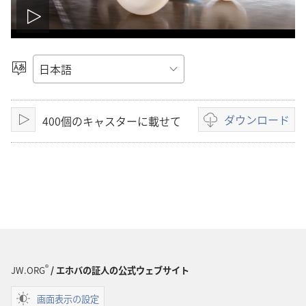
ビ
デ
言
語
オ
を
選
ダウンロード
400個のキャスターに載せて
を
再
ビ
択
生
デ
再
オ
の
生
ダ
ウ
ン
ロー
ド
®
JW.ORG
/ エホバの証人の公式ウェブサイト
オ
プ
画面表示の設定