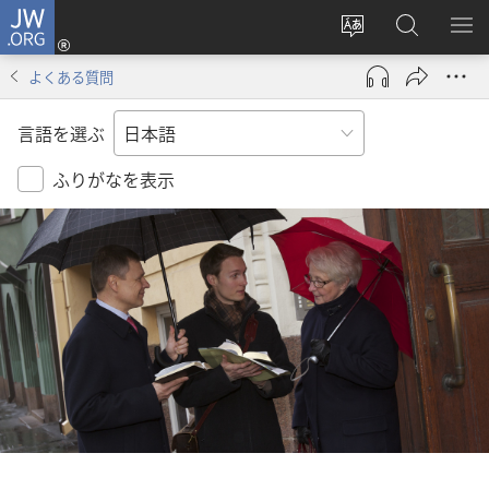
JW.ORG
ロ
サ
JW.ORG
メ
グ
イ
の
ニ
イ
よくある質問
ト
検
を
ン
の
索
表
（新
言語を選ぶ
言
示
し
語
い
ふりがなを表示
を
タ
変
ブ
え
で
る
開
く）