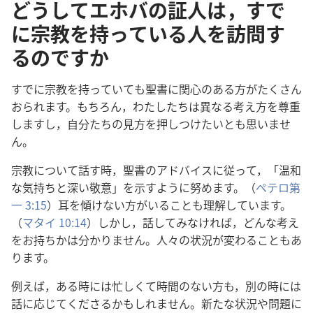
どうしてエホバの証人は，すで
に宗教を持っている人を訪問す
るのですか
すでに
宗
教
を
持
っていても
聖
書
に
関
心
のある
方
がたくさん
おられます。もちろん，わたしたちは
異
なる
考
え
方
を
尊
重
しますし，
自
分
たちの
見
方
を
押
しつけたいとも
思
いませ
ん。
宗
教
について
話
す
時
，
聖
書
のアドバイスに
従
って，「
温
和
な
気
持
ちと
深
い
敬
意
」を
示
すように
努
めます。（
ペテロ
第
一
3:15
）
耳
を
傾
けない
方
がいることも
理
解
しています。
（
マタイ 10:14
）しかし，
話
してみなければ，どんな
考
え
をお
持
ちかは
分
かりません。
人
々
の
状
況
が
変
わることもあ
ります。
例
えば，ある
時
には
忙
しくて
時
間
のない
方
も，
別
の
時
には
話
に
応
じてくださるかもしれません。
新
たな
状
況
や
問
題
に