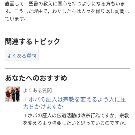
直
面
して，
聖
書
の
教
えに
関
心
を
持
つようになる
方
もいま
す。こうした
理
由
で，わたしたちは
人
々
を
繰
り
返
し
訪
問
し
ています。
関連するトピック
よくある質問
あなたへのおすすめ
よくある質問
エホバの証人は宗教を変えるよう人に圧
力をかけますか
エホバの証人の伝道活動は改宗行為ですか。宗教
を変えるよう強要したいと思っているのですか。