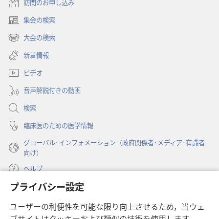
訪問のお申し込み
集会の検索
（新
し
大会の検索
（新
い
し
新着情報
タ
い
ブ
ビデオ
タ
で
ブ
開
音声解説付きの動画
で
く）
開
検索
く）
臨床医のための医学情報
グローバル･インフォメーション（政府関係者･メディア･有識者
向け）
ヘルプ
プライバシー設定
寄付
（新
ユーザーの利便性を可能な限り向上させるため，当ウェ
し
ブサイトはクッキーおよび類似の技術を使用します。
い