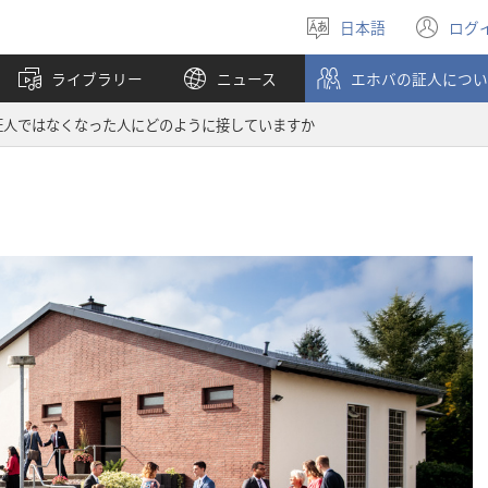
日本語
ログ
言
（
語
し
ライブラリー
ニュース
エホバの証人につい
を
い
選
タ
証人ではなくなった人にどのように接していますか
ぶ
ブ
で
開
く