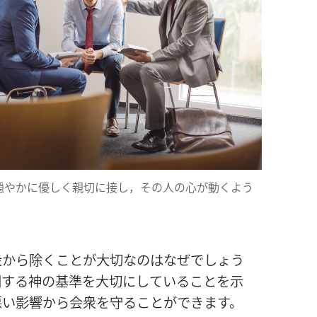
穏
やかに
優
しく
親
切
に
接
し，その
人
の
心
が
動
くよう
衆
から
除
くことが
大
切
なのはなぜでしょう
関
する
神
の
基
準
を
大
切
にしていることを
示
悪
い
影
響
から
会
衆
を
守
ることができます。