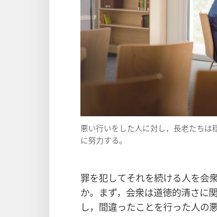
悪
い
行
いをした
人
に
対
し，
長
老
たちは
に
努
力
する。
罪
を
犯
してそれを
続
ける
人
を
会
か。まず，
会
衆
は
道
徳
的
清
さに
し，
間
違
ったことを
行
った
人
の