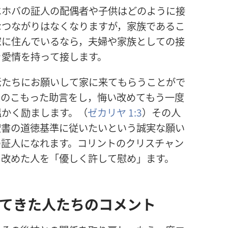
エホバの
証
人
の
配
偶
者
や
子
供
はどのように
接
なつながりはなくなりますが，
家
族
であるこ
家
に
住
んでいるなら，
夫
婦
や
家
族
としての
接
き
愛
情
を
持
って
接
します。
老
たちにお
願
いして
家
に
来
てもらうことがで
愛
のこもった
助
言
をし，
悔
い
改
めてもう
一
度
温
かく
励
まします。（
ゼカリヤ 1:3
）その
人
聖
書
の
道
徳
基
準
に
従
いたいという
誠
実
な
願
い
の
証
人
になれます。コリントのクリスチャン
を
改
めた
人
を「
優
しく
許
して
慰
め」ます。
てきた
人
たちのコメント