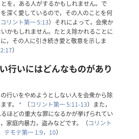
ことを，ある
人
がするかもしれません。で
ンを
深
く
愛
しているので，その
人
のことを
何
（
コリント
第
一
5:13
）それによって，
会
衆
か
ないかもしれません。たとえ
除
かれることに
うに，その
人
に
引
き
続
き
愛
と
敬
意
を
示
しま
2:17
）
い
行
いにはどんなものがあり
その
行
いをやめようとしない
人
を
会
衆
から
除
います。
（
コリント
第
一
5:11-13
）また，
a
れるほどの
重
大
な
罪
になるかが
挙
げられてい
人
，
家
庭
内
暴
力
，
盗
みなどです。（
コリント
1。
テモテ
第
一
1:9，10
）