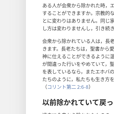
ある
人
が
会
衆
から
除
かれた
時
，
することができますか。
宗
教
的
とに
変
わりはありません。
同
じ
し
方
は
変
わりませんし，
引
き
続
会
衆
から
除
かれている
人
は，
長
きます。
長
老
たちは，
聖
書
から
神
に
仕
えることができるように
が
間
違
った
行
いをやめていて，
を
表
しているなら，またエホバ
たちのように，
私
たちも
生
き
方
（
コリント
第
二
2:6-8
）
以
前
除
かれていて
戻
っ