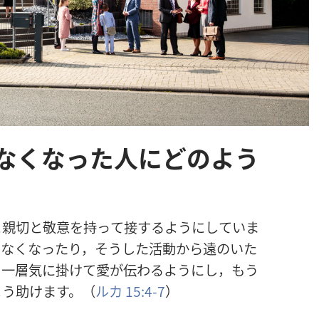
なくなった人にどのよう
と
親
切
と
敬
意
を
持
って
接
するようにしていま
しなくなったり，そうした
活
動
から
遠
のいた
り
一
層
気
に
掛
けて
愛
が
伝
わるようにし，もう
よう
助
けます。（
ルカ 15:4-7
）