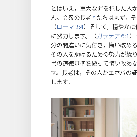
とはいえ，
重
大
な
罪
を
犯
した
人
ん。
会
衆
の
長
老
たちはまず，そ
b
（
ローマ 2:4
）そして，
穏
やかに
に
努
力
します。（
ガラテア 6:1
）
分
の
間
違
いに
気
付
き，
悔
い
改
め
その
人
を
助
けるための
努
力
が
繰
書
の
道
徳
基
準
を
破
って
悔
い
改
め
す。
長
老
は，その
人
がエホバの
します。