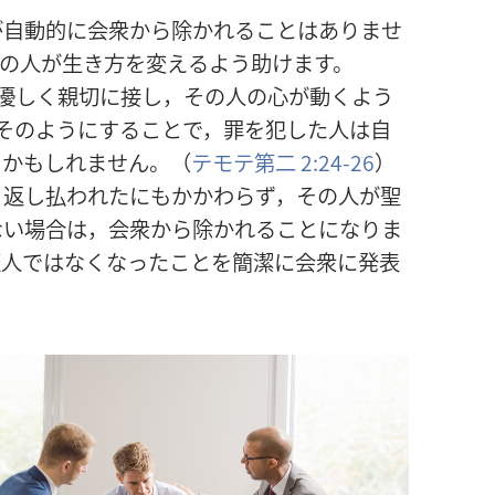
が
自
動
的
に
会
衆
から
除
かれることはありませ
の
人
が
生
き
方
を
変
えるよう
助
けます。
優
しく
親
切
に
接
し，その
人
の
心
が
動
くよう
そのようにすることで，
罪
を
犯
した
人
は
自
るかもしれません。（
テモテ
第
二
2:24-26
）
り
返
し
払
われたにもかかわらず，その
人
が
聖
ない
場
合
は，
会
衆
から
除
かれることになりま
証
人
ではなくなったことを
簡
潔
に
会
衆
に
発
表