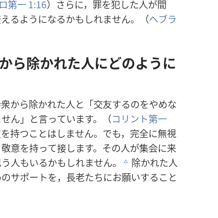
ロ
第
一
1:16
）さらに，
罪
を
犯
した
人
が
間
変
えるようになるかもしれません。（
ヘブラ
から
除
かれた
人
にどのように
会
衆
から
除
かれた
人
と「
交
友
するのをやめな
ません」と
言
っています。（
コリント
第
一
友
を
持
つことはしません。でも，
完
全
に
無
視
。
敬
意
を
持
って
接
します。その
人
が
集
会
に
来
思
う
人
もいるかもしれません。
除
かれた
人
c
めのサポートを，
長
老
たちにお
願
いすること