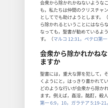
会
衆
から
除
かれかねないような
も，
私
たちは
仲
間
のクリスチャ
としてでも
助
けようとします。
ら
除
かれるということにはなら
なっても，
聖
書
が
勧
めているよ
す。（
マルコ 12:31。
ペテロ
第
一
会
衆
から
除
かれかねな
ますか
聖
書
には，
重
大
な
罪
を
犯
して，
くようにと，はっきり
書
かれて
どのような
行
いが
会
衆
から
除
か
ます。
例
えば，
姦
淫
，
酩
酊
，
殺
第
一
6:9，10。
ガラテア 5:19-2