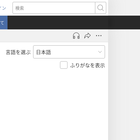
イン
新
検
索
て
言語を選ぶ
）
ふりがなを表示