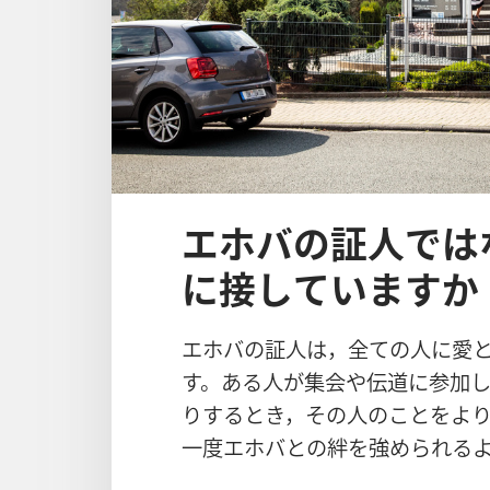
エホバの証人では
に接していますか
エホバの
証
人
は，
全
ての
人
に
愛
す。ある
人
が
集
会
や
伝
道
に
参
加
りするとき，その
人
のことをよ
一
度
エホバとの
絆
を
強
められる