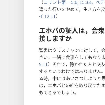
（
コリント
第
一
5:6;
15:33。
ペテ
違
った
行
いをやめて，
生
き
方
を
イ 12:11
）
エホバの
証
人
は，
会
衆
接
しますか
聖
書
はクリスチャンに
対
して，
さい。
一
緒
に
食
事
をしてもなり
5:11
）それで，
除
かれた
人
と
交
するというわけではありません
る
時
，
中
にはあいさつしようと
は，エホバとの
絆
を
取
り
戻
すた
もできるでしょう。