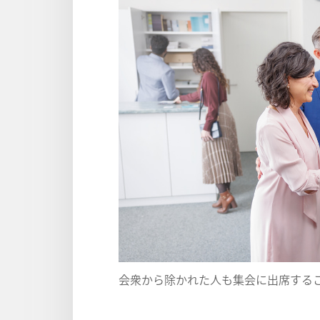
会
衆
から
除
かれた
人
も
集
会
に
出
席
する