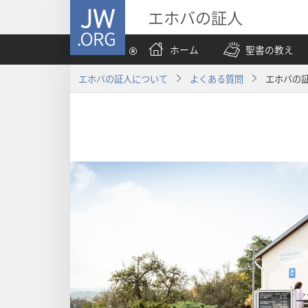
JW.ORG
エホバの証人
ホーム
聖書の教え
エホバの証人について
よくある質問
エホバの