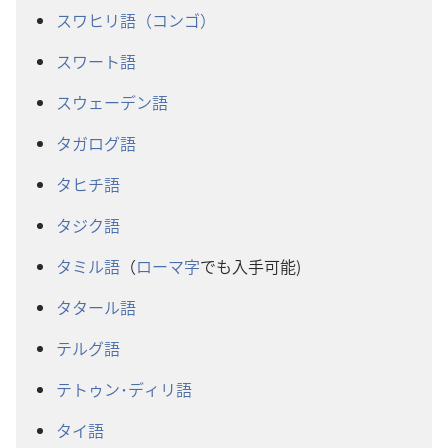
スワヒリ語（コンゴ）
スワート語
スウェーデン語
タガログ語
タヒチ語
タジク語
タミル語
（
ローマ字
でも入手可能)
タタール語
テルグ語
テトゥン･ディリ語
タイ語