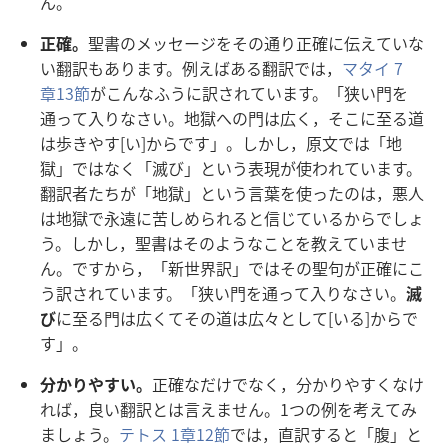
ん。
正
確
。
聖
書
のメッセージをその
通
り
正
確
に
伝
えていな
い
翻
訳
もあります。
例
えばある
翻
訳
では，
マタイ 7
章
13
節
がこんなふうに
訳
されています。「
狭
い
門
を
通
って
入
りなさい。
地
獄
への
門
は
広
く，そこに
至
る
道
は
歩
きやす[い]からです」。しかし，
原
文
では「
地
獄
」ではなく「
滅
び」という
表
現
が
使
われています。
翻
訳
者
たちが「
地
獄
」という
言
葉
を
使
ったのは，
悪
人
は
地
獄
で
永
遠
に
苦
しめられると
信
じているからでしょ
う。しかし，
聖
書
はそのようなことを
教
えていませ
ん。ですから，「
新
世
界
訳
」ではその
聖
句
が
正
確
にこ
う
訳
されています。「
狭
い
門
を
通
って
入
りなさい。
滅
び
に
至
る
門
は
広
くてその
道
は
広
々
として[いる]からで
す」。
分
かりやすい。
正
確
なだけでなく，
分
かりやすくなけ
れば，
良
い
翻
訳
とは
言
えません。1つの
例
を
考
えてみ
ましょう。
テトス 1
章
12
節
では，
直
訳
すると「
腹
」と