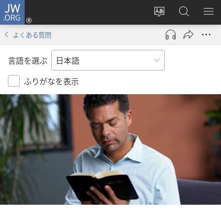
JW.ORG
ロ
サ
JW.ORG
メ
グ
イ
の
ニ
イ
よくある質問
ト
検
を
ン
の
索
表
（新
言語を選ぶ
言
示
し
語
い
ふりがなを表示
を
タ
変
ブ
え
で
る
開
く）