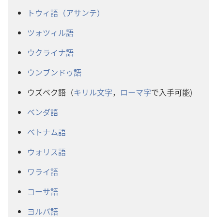
トウィ語（アサンテ）
ツォツィル語
ウクライナ語
ウンブンドゥ語
ウズベク語（
キリル文字
，
ローマ字
で入手可能)
ベンダ語
ベトナム語
ウォリス語
ワライ語
コーサ語
ヨルバ語