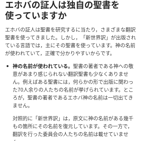
エホバの証人は独自の聖書を
使っていますか
エホバの
証
人
は
聖
書
を
研
究
するに
当
たり，さまざまな
翻
訳
聖
書
を
使
ってきました。しかし，「
新
世
界
訳
」が
出
版
され
ている
言
語
では，
主
にその
聖
書
を
使
っています。
神
の
名
前
が
使
われていて，
正
確
で
分
かりやすいからです。
神
の
名
前
が
使
われている。
聖
書
の
著
者
である
神
への
敬
意
があまり
感
じられない
翻
訳
聖
書
も
少
なくありませ
ん。
例
えばある
聖
書
には，
何
らかの
形
で
出
版
に
関
わっ
た70
人
余
りの
人
たちの
名
前
が
挙
げられています。とこ
ろが，
聖
書
の
著
者
であるエホバ
神
の
名
前
は
一
切
出
てき
ません。
対
照
的
に「
新
世
界
訳
」は，
原
文
に
神
の
名
前
がある
幾
千
もの
箇
所
にその
名
前
を
復
元
しています。その
一
方
で，
翻
訳
を
行
った
委
員
会
の
人
たちの
名
前
は
載
せていませ