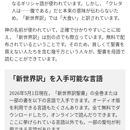
なるギリシャ
語
が
使
われています。しかし，「クレタ
人
は……
腹
である」だと
本
来
の
意
味
が
伝
わらないた
め，「
新
世
界
訳
」では「
大
食
い」と
訳
されています。
神
の
名
前
が
使
われていて，
正
確
で
分
かりやすいことに
加
え，「
新
世
界
訳
」は
別
の
点
でも
際
立
っています。
無
料
で
配
布
されているということです。そのため，
貧
しくて
聖
書
を
買
えない
人
たちを
含
む
幾
千
万
という
人
々
が，
聖
書
を
母
語
で
読
むことができています。
「新世界訳」を入手可能な言語
2026年5月1日現在，「新世界訳聖書」の全巻または
一部の書を以下の言語で入手できます。オーディオ版
を利用できる言語もたくさんあります。全て無料でダ
ウンロードしたり，オンラインで読んだりできます。
ここに挙げられている言語以外でも，一部の聖句が利
用できる言語があります。