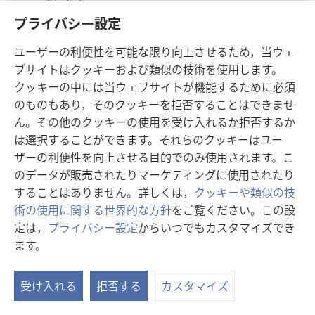
ゴカナ語
プライバシー設定
グアドループ･クレオール語
ユーザーの利便性を可能な限り向上させるため，当ウェ
ハウサ語
ブサイトはクッキーおよび類似の技術を使用します。
クッキーの中には当ウェブサイトが機能するために必須
ハワイ･ピジン語
のものもあり，そのクッキーを拒否することはできませ
ヘレロ語
ん。その他のクッキーの使用を受け入れるか拒否するか
は選択することができます。それらのクッキーはユー
モン語（白モン語）
ザーの利便性を向上させる目的でのみ使用されます。こ
のデータが販売されたりマーケティングに使用されたり
ジャマイカ･クレオール語
することはありません。詳しくは，
クッキーや類似の技
ジワカ語
術の使用に関する世界的な方針
をご覧ください。この設
定は，
プライバシー設定
からいつでもカスタマイズでき
ジュラ語
ます。
カンナダ語（書記言語）
受け入れる
拒否する
カスタマイズ
カニョカ語