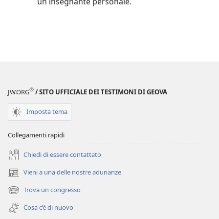
un insegnante personale.
®
JW.ORG
/ SITO UFFICIALE DEI TESTIMONI DI GEOVA
Imposta tema
Collegamenti rapidi
Chiedi di essere contattato
Vieni a una delle nostre adunanze
(apre
una
Trova un congresso
(apre
nuova
una
finestra)
Cosa c’è di nuovo
nuova