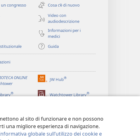
una
 un congresso
Cosa c’è di nuovo
nuova
finestra)
Video con
o
audiodescrizione
Informazioni per i
medici
istituzionale
Guida
zioni
LIOTECA ONLINE
®
JW Hub
(apre
htower
una
®
®
nuova
ibrary
Watchtower Library
finestra)
ermettono al sito di funzionare e non possono
terti una migliore esperienza di navigazione.
Informativa globale sull’utilizzo dei cookie e