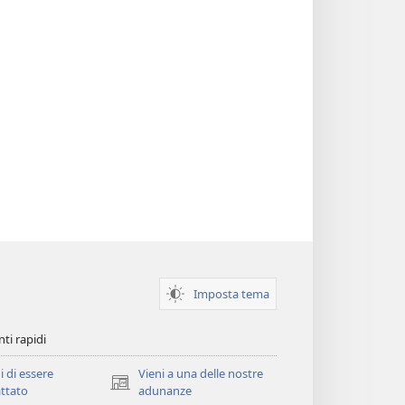
Imposta tema
ti rapidi
i di essere
Vieni a una delle nostre
(apre
ttato
adunanze