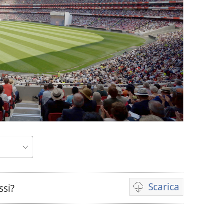
Scarica
ssi?
Opzioni
per
il