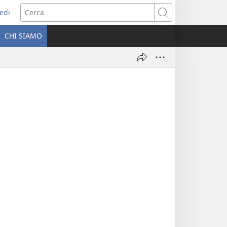
edi
pre
Cerca
a
CHI SIAMO
ova
nestra)