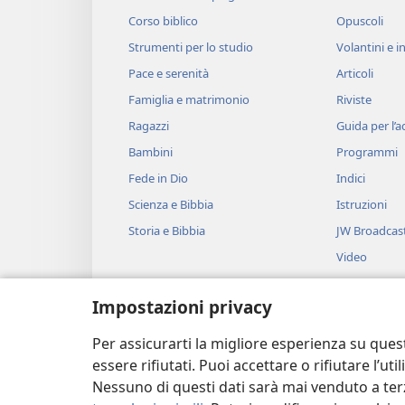
Corso biblico
Opuscoli
Strumenti per lo studio
Volantini e in
Pace e serenità
Articoli
Famiglia e matrimonio
Riviste
Ragazzi
Guida per l’
Bambini
Programmi
Fede in Dio
Indici
Scienza e Bibbia
Istruzioni
Storia e Bibbia
JW Broadcas
Video
Musica
Impostazioni privacy
Drammi bibli
Brani biblici 
Per assicurarti la migliore esperienza su ques
essere rifiutati. Puoi accettare o rifiutare l’u
Nessuno di questi dati sarà mai venduto a terz