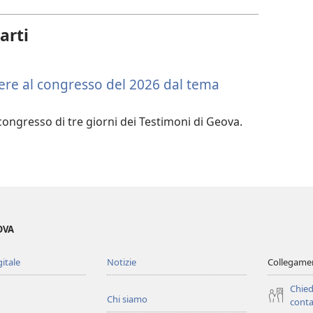
download
arti
dei
video
tere al congresso del 2026 dal tema
l congresso di tre giorni dei Testimoni di Geova.
OVA
gitale
Notizie
Collegamen
Chied
Chi siamo
conta