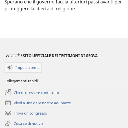
Sperano che il governo faccia ulteriori passi avanti per
proteggere la libertà di religione.
®
JW.ORG
/ SITO UFFICIALE DEI TESTIMONI DI GEOVA
Imposta tema
Collegamenti rapidi
Chiedi di essere contattato
Vieni a una delle nostre adunanze
(apre
una
Trova un congresso
(apre
nuova
una
finestra)
Cosa c’è di nuovo
nuova