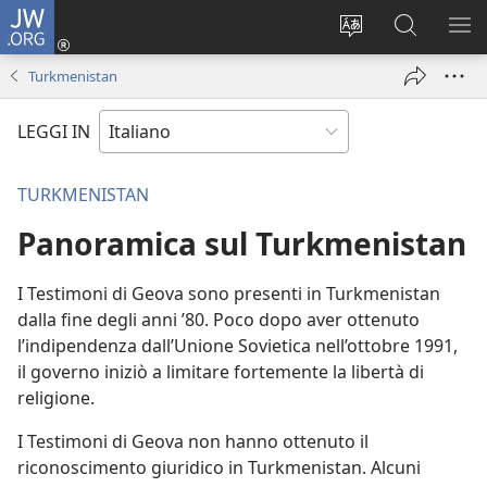
JW.ORG
Accedi
(apre
Modificare
Cerca
MO
una
la
in
ME
Turkmenistan
nuova
lingua
JW.ORG
finestra)
del
LEGGI IN
sito
TURKMENISTAN
Panoramica sul Turkmenistan
I Testimoni di Geova sono presenti in Turkmenistan
dalla fine degli anni ’80. Poco dopo aver ottenuto
l’indipendenza dall’Unione Sovietica nell’ottobre 1991,
il governo iniziò a limitare fortemente la libertà di
religione.
I Testimoni di Geova non hanno ottenuto il
riconoscimento giuridico in Turkmenistan. Alcuni