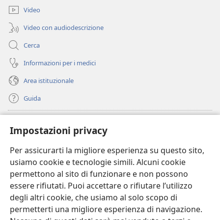
finestra)
Video
Video con audiodescrizione
Cerca
Informazioni per i medici
Area istituzionale
Guida
Donazioni
(apre
Impostazioni privacy
una
nuova
Per assicurarti la migliore esperienza su questo sito,
BIBLIOTECA ONLINE Watchtower
(apre
finestra)
usiamo cookie e tecnologie simili. Alcuni cookie
una
®
JW Hub
permettono al sito di funzionare e non possono
nuova
(apre
finestra)
essere rifiutati. Puoi accettare o rifiutare l’utilizzo
una
®
JW Library
nuova
degli altri cookie, che usiamo al solo scopo di
finestra)
permetterti una migliore esperienza di navigazione.
®
Watchtower Library