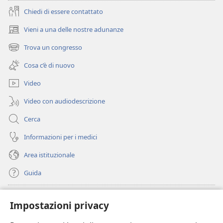
Chiedi di essere contattato
Vieni a una delle nostre adunanze
(apre
una
Trova un congresso
(apre
nuova
una
finestra)
Cosa c’è di nuovo
nuova
finestra)
Video
Video con audiodescrizione
Cerca
Informazioni per i medici
Area istituzionale
Guida
Donazioni
(apre
Impostazioni privacy
una
nuova