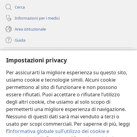
Cerca
Informazioni per i medici
Area istituzionale
Guida
Donazioni
(apre
Impostazioni privacy
una
nuova
Per assicurarti la migliore esperienza su questo sito,
BIBLIOTECA ONLINE Watchtower
(apre
finestra)
usiamo cookie e tecnologie simili. Alcuni cookie
una
®
JW Hub
permettono al sito di funzionare e non possono
nuova
(apre
finestra)
essere rifiutati. Puoi accettare o rifiutare l’utilizzo
una
®
JW Library
nuova
degli altri cookie, che usiamo al solo scopo di
finestra)
permetterti una migliore esperienza di navigazione.
®
Watchtower Library
Nessuno di questi dati sarà mai venduto a terzi o
usato per scopi commerciali. Per saperne di più, leggi
l’
Informativa globale sull’utilizzo dei cookie e