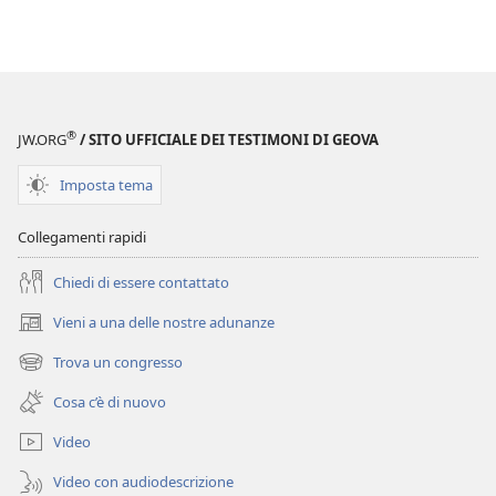
®
JW.ORG
/ SITO UFFICIALE DEI TESTIMONI DI GEOVA
Imposta tema
Collegamenti rapidi
Chiedi di essere contattato
Vieni a una delle nostre adunanze
(apre
una
Trova un congresso
(apre
nuova
una
finestra)
Cosa c’è di nuovo
nuova
finestra)
Video
Video con audiodescrizione