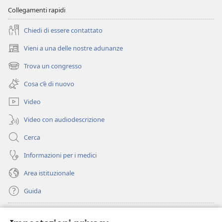
Collegamenti rapidi
Chiedi di essere contattato
Vieni a una delle nostre adunanze
(apre
una
Trova un congresso
(apre
nuova
una
finestra)
Cosa c’è di nuovo
nuova
finestra)
Video
Video con audiodescrizione
Cerca
Informazioni per i medici
Area istituzionale
Guida
Donazioni
(apre